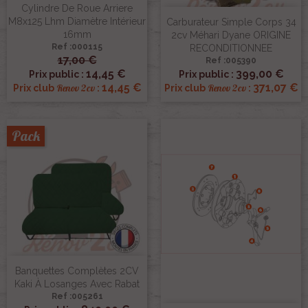
Cylindre De Roue Arriere
M8x125 Lhm Diamètre Intérieur
Carburateur Simple Corps 34
16mm
2cv Méhari Dyane ORIGINE
Ref :000115
RECONDITIONNEE
17,00 €
Ref :005390
14,45 €
399,00 €
Prix public :
Prix public :
14,45 €
371,07 €
Renov 2cv
Renov 2cv
Prix club
:
Prix club
:
Pack
Banquettes Complètes 2CV
Kaki À Losanges Avec Rabat
Ref :005261