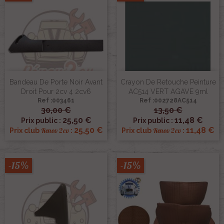
Bandeau De Porte Noir Avant
Crayon De Retouche Peinture
Droit Pour 2cv 4 2cv6
AC514 VERT AGAVE 9ml
Ref :003461
Ref :002728AC514
30,00 €
13,50 €
25,50 €
11,48 €
Prix public :
Prix public :
25,50 €
11,48 €
Renov 2cv
Renov 2cv
Prix club
:
Prix club
:
-15%
-15%