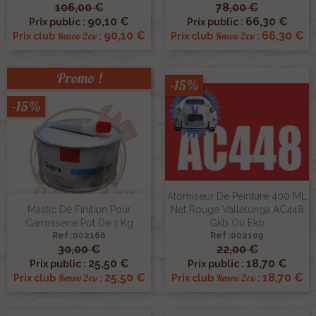
106,00 €
78,00 €
90,10 €
66,30 €
Prix public :
Prix public :
90,10 €
66,30 €
Renov 2cv
Renov 2cv
Prix club
:
Prix club
:
Promo !
-15%
-15%
Atomiseur De Peinture 400 ML
Mastic De Finition Pour
Net Rouge Vallelunga AC448
Carrosserie Pot De 1 Kg
Gkb Ou Ekb
Ref :002166
Ref :002109
30,00 €
22,00 €
25,50 €
18,70 €
Prix public :
Prix public :
25,50 €
18,70 €
Renov 2cv
Renov 2cv
Prix club
:
Prix club
: