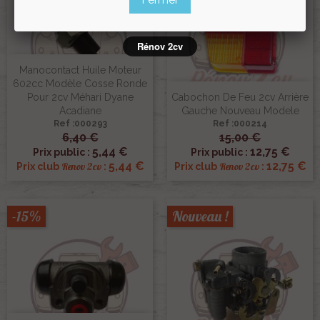
Rénov 2cv
Manocontact Huile Moteur
602cc Modèle Cosse Ronde
Pour 2cv Méhari Dyane
Cabochon De Feu 2cv Arrière
Acadiane
Gauche Nouveau Modele
Ref :000293
Ref :000214
6,40 €
15,00 €
5,44 €
12,75 €
Prix public :
Prix public :
5,44 €
12,75 €
Renov 2cv
Renov 2cv
Prix club
:
Prix club
:
-15%
Nouveau !