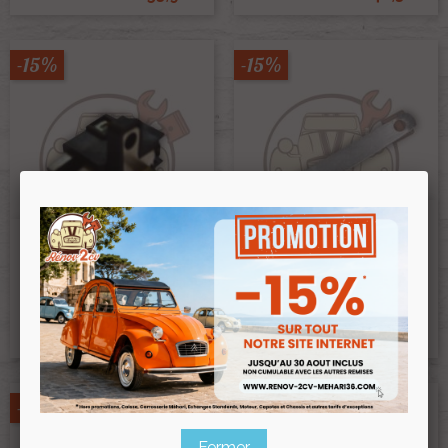
-15%
-15%
Plaque De Blocage Vis De
Porte Balai Alternateur 2cv
Traverse 2cv Méhari Dyane
Femsa
Acadiane Ami8
Ref :000501
Ref :000475
14,00 €
2,10 €
11,90 €
1,79 €
Prix public :
Prix public :
11,90 €
1,79 €
Renov 2cv
Renov 2cv
Prix club
:
Prix club
:
-15%
-15%
Fermer