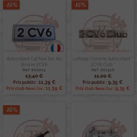
-15%
-15%
Autocollant Cut Noir Sur Alu
Lettrage Chrome Autocollant "
Brossé 2CV6
2CV6 Club "
Ref :002014
Ref :001918
13,40 €
11,00 €
11,39 €
9,35 €
Prix public :
Prix public :
11,39 €
9,35 €
Renov 2cv
Renov 2cv
Prix club
:
Prix club
:
-15%