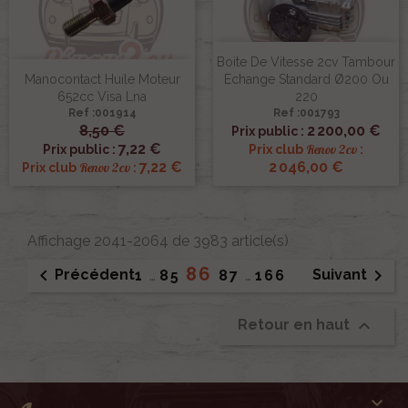
Boite De Vitesse 2cv Tambour
Manocontact Huile Moteur
Echange Standard Ø200 Ou
652cc Visa Lna
220
Ref :001914
Ref :001793
8,50 €
2 200,00 €
Prix public :
7,22 €
Renov 2cv
Prix public :
Prix club
:
7,22 €
2 046,00 €
Renov 2cv
Prix club
:
Affichage 2041-2064 de 3983 article(s)
86


Précédent
Suivant
1
…
85
87
…
166

Retour en haut
