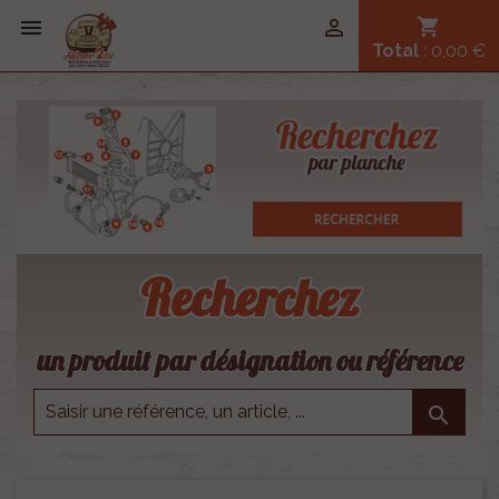


shopping_cart
Total
: 0,00 €
Recherchez
un produit par désignation ou référence
