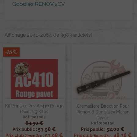
Goodies RENOV 2CV
Affichage 2041-2064 de 3983 article(s)
-15%
Kit Peinture 2cv Ac410 Rouge
Cremaillere Direction Pour
Pavot 1.3 Kilos
Pignon 8 Dents 2cv Mehari
Ref :001064
Dyane
63,50 €
Ref :000598
53,98 €
52,00 €
Prix public :
Prix public :
53,98 €
48,36 €
Renov 2cv
Renov 2cv
Prix club
:
Prix club
: