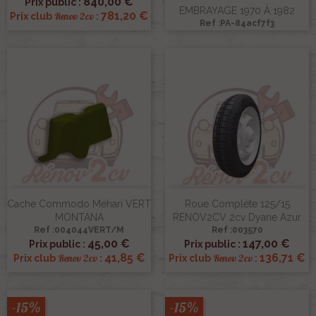
840,00 €
Prix public :
EMBRAYAGE 1970 À 1982
781,20 €
Renov 2cv
Prix club
:
Ref :PA-84acf7f3
Cache Commodo Méhari VERT
Roue Complète 125/15
MONTANA
RENOV2CV 2cv Dyane Azur
Ref :004044VERT/M
Ref :003570
45,00 €
147,00 €
Prix public :
Prix public :
41,85 €
136,71 €
Renov 2cv
Renov 2cv
Prix club
:
Prix club
:
-15%
-15%