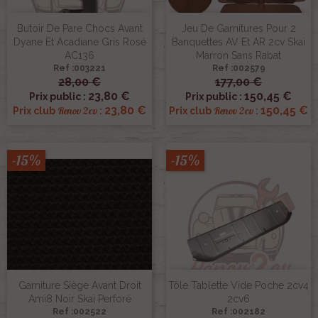
Butoir De Pare Chocs Avant
Jeu De Garnitures Pour 2
Dyane Et Acadiane Gris Rosé
Banquettes AV Et AR 2cv Skai
AC136
Marron Sans Rabat
Ref :003221
Ref :002579
28,00 €
177,00 €
23,80 €
150,45 €
Prix public :
Prix public :
23,80 €
150,45 €
Renov 2cv
Renov 2cv
Prix club
:
Prix club
:
-15%
-15%
Garniture Siège Avant Droit
Tôle Tablette Vide Poche 2cv4
Ami8 Noir Skai Perforé
2cv6
Ref :002522
Ref :002182