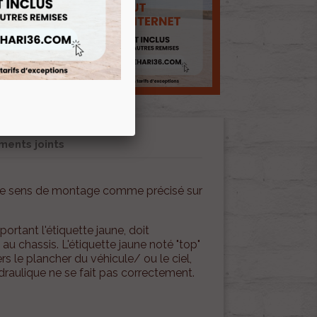
ents joints
r le sens de montage comme précisé sur
ortant l'étiquette jaune, doit
au chassis. L'étiquette jaune noté "top"
ers le plancher du véhicule/ ou le ciel,
raulique ne se fait pas correctement.