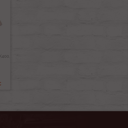
K400,
m
€