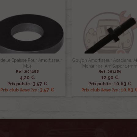
delle Epaisse Pour Amortisseur
Goujon Amortisseur Acadiane, A
M14
Mehari4x4, AmiSuper 14m
Ref :003288
Ref :003289
4,20 €
12,50 €


Aperçu rapide
Aperçu rapide
3,57 €
10,63 €
Prix public :
Prix public :
3,57 €
10,63 
Renov 2cv
Renov 2cv
Prix club
:
Prix club
: