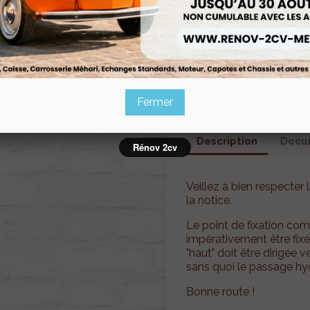
Fermer
Description
Docum
Rénov 2cv
Veillez à bien respecte
la notice.
Le point de fixation comp
impérativement être fixé 
"haut" doit être dirigée v
sans quoi le passage hyd
Bonne route !