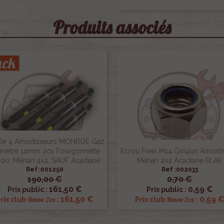
Produits associés
ack
De 4 Amortisseurs MONROE Gaz
amètre 14mm 2cv Fourgonnette
Ecrou Frein M14 Goujon Amorti
00, Mehari 4x4, SAUF Acadiane
Méhari 4x4 Acadiane Et AK
Ref :001250
Ref :002033
190,00 €
0,70 €


Aperçu rapide
Aperçu rapide
161,50 €
0,59 €
Prix public :
Prix public :
161,50 €
0,59 
Renov 2cv
Renov 2cv
rix club
:
Prix club
: