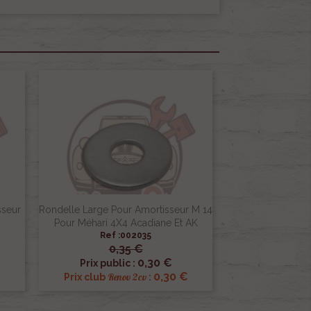
sseur
Rondelle Large Pour Amortisseur M 14
Pour Méhari 4X4 Acadiane Et AK
Ref :002035
0,35 €

Aperçu rapide
0,30 €
Prix public :
€
0,30 €
Renov 2cv
Prix club
: