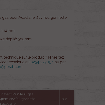
 à gaz pour Acadiane, 2cv fourgonnette
ion 14mm.
axe déplié: 500mm.
 technique sur le produit ? N'hésitez
rvice technique au
0254 277 154
ou par
ue@gmail.com
.
eur avant MONROE gaz
x 2
14mm 2cv fourgonnette
4 acadiane