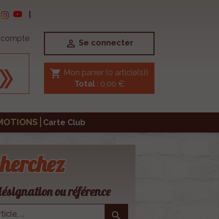
|
e compte

Se connecter
shopping_cart
Mon panier
(0 article(s))
Total
: 0,00 €
MOTIONS
Carte Club
herchez
ésignation ou référence
