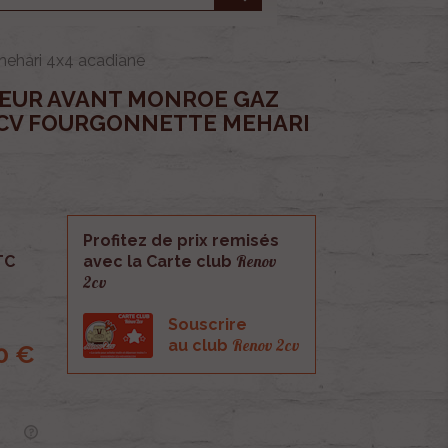
ehari 4x4 acadiane
SEUR AVANT MONROE GAZ
2CV FOURGONNETTE MEHARI
Profitez de prix remisés
Renov
TC
avec la Carte club
2cv
Souscrire
Renov 2cv
au club
0 €