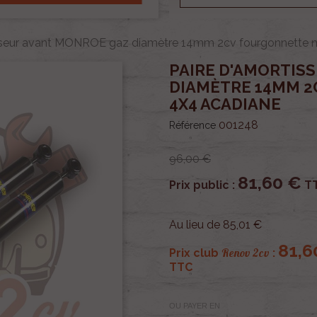
isseur avant MONROE gaz diamètre 14mm 2cv fourgonnette m
PAIRE D'AMORTIS
DIAMÈTRE 14MM 
4X4 ACADIANE
001248
Référence
96,00 €
81,60 €
Prix public :
T
Au lieu de 85,01 €
81,6
Renov 2cv
Prix club
:
TTC
OU PAYER EN