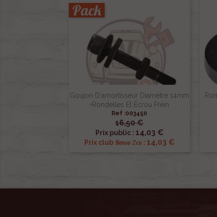
Pack
Goujon D'amortisseur Diamètre 14mm
Ron
+rondelles Et Écrou Frein
Ref :003450
16,50 €

Aperçu rapide
14,03 €
Prix public :
14,03 €
Renov 2cv
Prix club
: