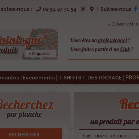
actez-nous :
02 54 27 71 54
|
Suivez-nous
>
Créez votr
Vous êtes un
professionnel
?
Vous faites partie d’un
Club
?
PRO
veautés
Évènements
T-SHIRTS !
DESTOCKAGE
Rec
un produit par d