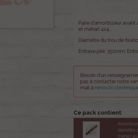
Paire d'amortisseur avant
et méhari 4x4.
Diamètre du trou de fixat
Entraxe plié: 350mm; Entr
Besoin d'un renseignement
pas à contacter notre se
mail à
renov2cv.techniq
Ce pack contient
Amortiss
diamètre 
mehari 4x