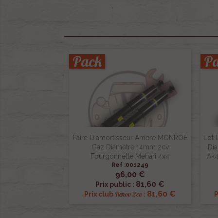
Pack
P
Paire D'amortisseur Arriere MONROE
Lot 
Gaz Diamètre 14mm 2cv
Di
Fourgonnette Mehari 4x4
Ak4
Ref :001249
96,00 €

Aperçu rapide
81,60 €
Prix public :
81,60 €
Renov 2cv
Prix club
:
P