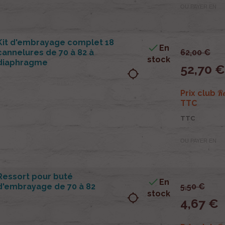
OU PAYER EN
Kit d'embrayage complet 18

En
cannelures de 70 à 82 à
62,00 €
stock
diaphragme
52,70 €
location_searching
R
Prix club
TTC
TTC
OU PAYER EN
Ressort pour buté

En
d'embrayage de 70 à 82
5,50 €
stock
location_searching
4,67 €