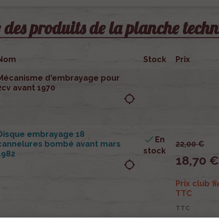
e des produits de la planche tech
Nom
Stock
Prix
Mécanisme d'embrayage pour
2cv avant 1970
location_searching
Disque embrayage 18

En
cannelures bombé avant mars
22,00 €
stock
1982
18,70 €
location_searching
R
Prix club
TTC
TTC