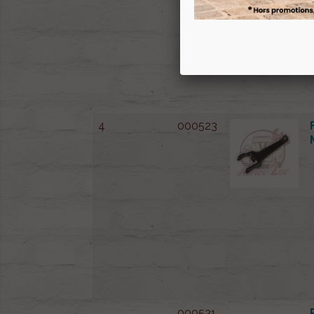
4
000523
000531