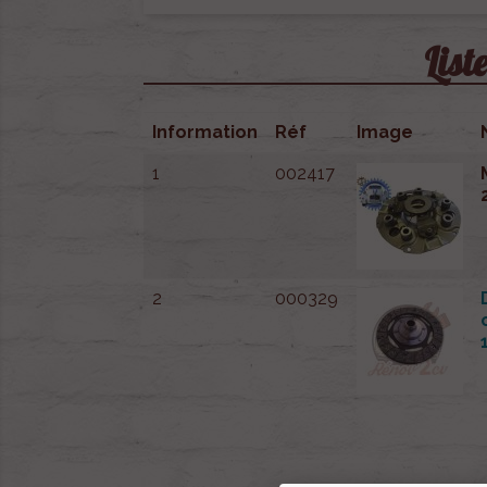
List
Information
Réf
Image
1
002417
2
000329