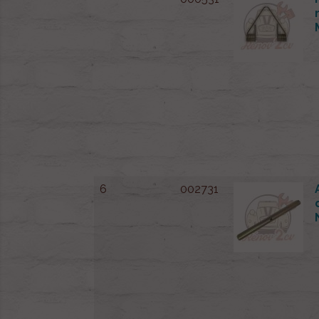
6
002731