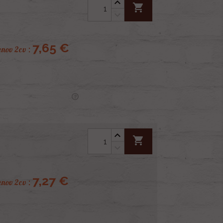
shopping_cart
7,65 €
enov 2cv
:
shopping_cart
7,27 €
enov 2cv
: