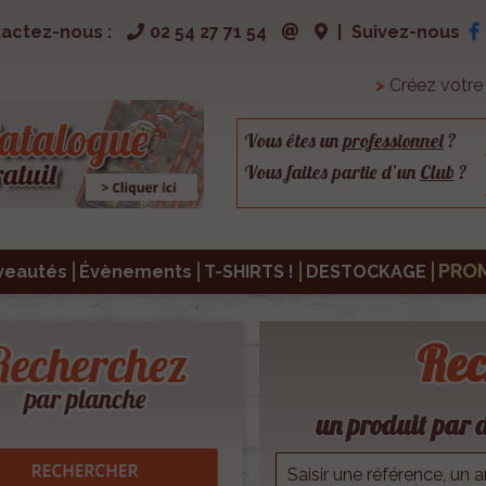
actez-nous :
02 54 27 71 54
|
Suivez-nous
>
Créez votr
Vous êtes un
professionnel
?
Vous faites partie d’un
Club
?
PRO
veautés
Évènements
T-SHIRTS !
DESTOCKAGE
Rec
un produit par d