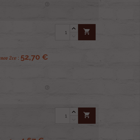
shopping_cart
52,70 €
enov 2cv
:
shopping_cart