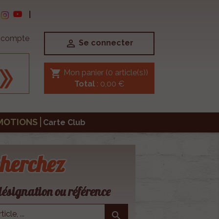
|
e compte

Se connecter
shopping_cart
Mon panier
(0 article(s))
Total
: 0,00 €
MOTIONS
Carte Club
herchez
ésignation ou référence
