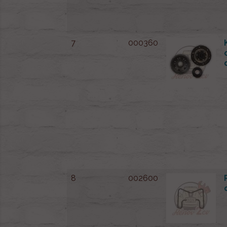
7
000360
8
002600