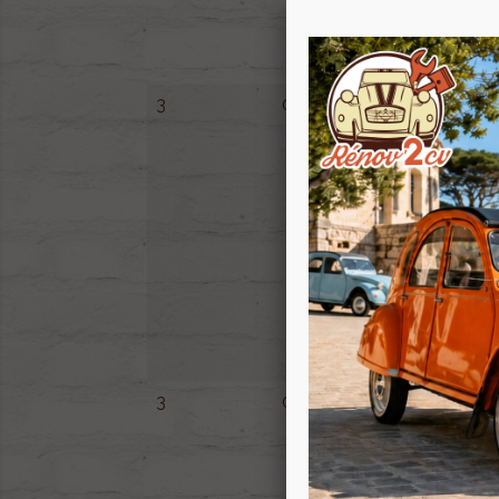
3
000418
3
002600