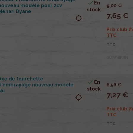

En
nouveau modèle pour 2cv
9,00 €
stock
Méhari Dyane
7,65 €
location_searching
R
Prix club
TTC
TTC
OU PAYER EN
Axe de fourchette

En
d'embrayage nouveau modèle
8,56 €
stock
Nu
7,27 €
location_searching
R
Prix club
TTC
TTC