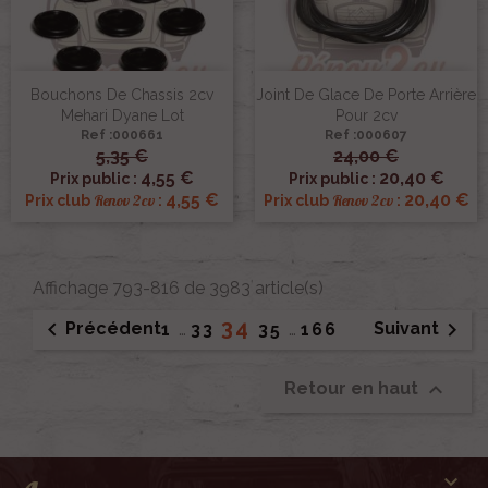
Bouchons De Chassis 2cv
Joint De Glace De Porte Arrière
Mehari Dyane Lot
Pour 2cv
Ref :000661
Ref :000607
5,35 €
24,00 €
4,55 €
20,40 €
Prix public :
Prix public :
4,55 €
20,40 €
Renov 2cv
Renov 2cv
Prix club
:
Prix club
:
Affichage 793-816 de 3983 article(s)
34


Précédent
Suivant
1
…
33
35
…
166

Retour en haut
