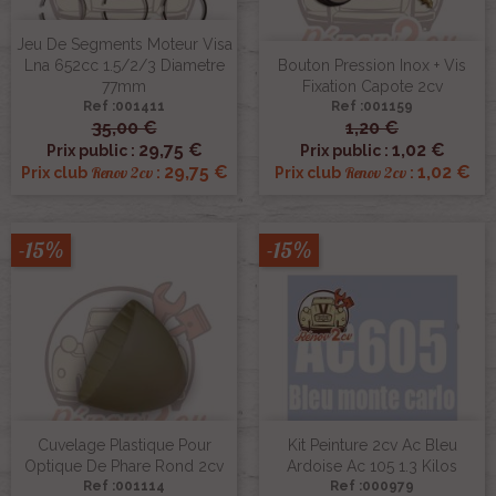
Jeu De Segments Moteur Visa
Lna 652cc 1.5/2/3 Diametre
Bouton Pression Inox + Vis
77mm
Fixation Capote 2cv
Ref :001411
Ref :001159
35,00 €
1,20 €
29,75 €
1,02 €
Prix public :
Prix public :
29,75 €
1,02 €
Renov 2cv
Renov 2cv
Prix club
:
Prix club
:
-15%
-15%
Cuvelage Plastique Pour
Kit Peinture 2cv Ac Bleu
Optique De Phare Rond 2cv
Ardoise Ac 105 1.3 Kilos
Ref :001114
Ref :000979