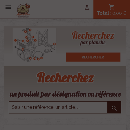


shopping_cart
Total
: 0,00 €
Recherchez
un produit par désignation ou référence
