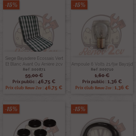
-15%
-15%
Siege Bayadere Ecossais Vert
Et Blanc Avant Ou Arrière 2cv
Ampoule 6 Volts 21/5w Bay15d
Ref :000871
Ref :000710
55,00 €
1,60 €
46,75 €
1,36 €
Prix public :
Prix public :
46,75 €
1,36 €
Renov 2cv
Renov 2cv
Prix club
:
Prix club
:
-15%
-15%