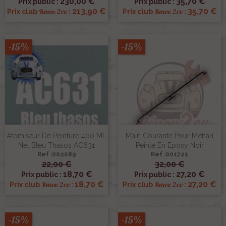
230,00 €
35,70 €
Prix public :
Prix public :
213,90 €
35,70 €
Renov 2cv
Renov 2cv
Prix club
:
Prix club
:
-15%
-15%
Atomiseur De Peinture 400 ML
Main Courante Pour Méhari
Net Bleu Thasos AC631
Peinte En Époxy Noir
Ref :002089
Ref :001721
22,00 €
32,00 €
18,70 €
27,20 €
Prix public :
Prix public :
18,70 €
27,20 €
Renov 2cv
Renov 2cv
Prix club
:
Prix club
:
-15%
-15%