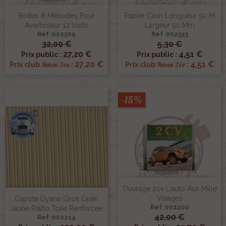
Boitier 8 Mélodies Pour
Papier Cash Longueur 50 M
Avertisseur 12 Volts
Largeur 50 Mm
Ref :002509
Ref :002323
32,00 €
5,30 €
27,20 €
4,51 €
Prix public :
Prix public :
27,20 €
4,51 €
Renov 2cv
Renov 2cv
Prix club
:
Prix club
:
-15%
Ouvrage 2cv L'auto Aux Mille
Visages
Capote Dyane Gros Grain
Ref :002200
Jaune Rialto Toile Renforcee
42,00 €
Ref :002214