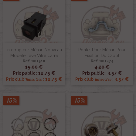
Interrupteur Méhari Nouveau
Pontet Pour Méhari Pour
Modèle Lave Vitre Carré
Fixation Du Capot
Ref :001510
Ref :001474
15,00 €
4,20 €
12,75 €
3,57 €
Prix public :
Prix public :
12,75 €
3,57 €
Renov 2cv
Renov 2cv
Prix club
:
Prix club
:
-15%
-15%