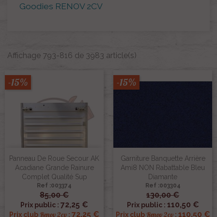
Goodies RENOV 2CV
Affichage 793-816 de 3983 article(s)
-15%
-15%
Panneau De Roue Secour AK
Garniture Banquette Arrière
Acadiane Grande Rainure
Ami8 NON Rabattable Bleu
Complet Qualité Sup
Diamante
Ref :003374
Ref :003304
85,00 €
130,00 €
72,25 €
110,50 €
Prix public :
Prix public :
72,25 €
110,50 €
Renov 2cv
Renov 2cv
Prix club
:
Prix club
: