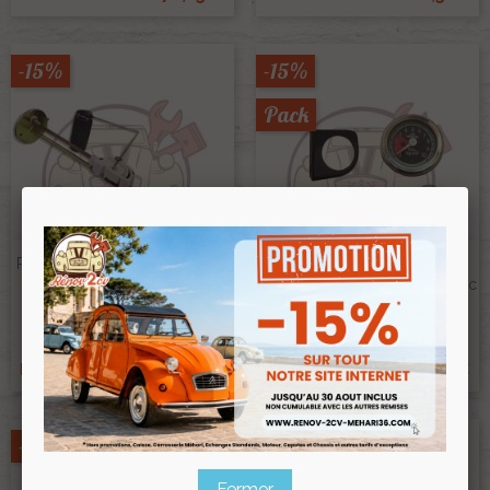
-15%
-15%
Pack
Rheostat Reservoir 2cv Méhari
Kit 1 Indicateur 12v Pour
Dyane 12V Montage VEGLIA
Pression D'huile Moteur 602cc
Ref :003234
Ref :003093
28,00 €
92,00 €
23,80 €
78,20 €
Prix public :
Prix public :
23,80 €
78,20 €
Renov 2cv
Renov 2cv
Prix club
:
Prix club
:
-15%
-15%
Fermer