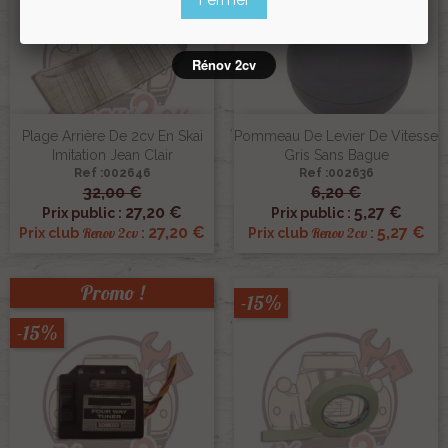
Rénov 2cv
Plage Arrière De 2cv En Skai
Pommeau De Levier De Vitesse
Imitation Jean Clair
Gris Sans Bague
Ref :002646
Ref :002636
32,00 €
6,20 €
27,20 €
5,27 €
Prix public :
Prix public :
27,20 €
5,27 €
Renov 2cv
Renov 2cv
Prix club
:
Prix club
:
Promo !
-15%
-15%