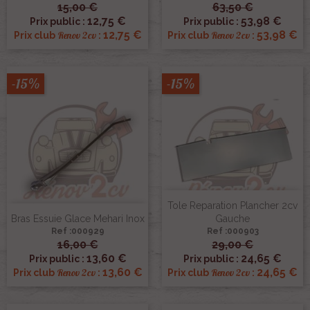
15,00 €
63,50 €
12,75 €
53,98 €
Prix public :
Prix public :
12,75 €
53,98 €
Renov 2cv
Renov 2cv
Prix club
:
Prix club
:
-15%
-15%
Tole Reparation Plancher 2cv
Bras Essuie Glace Mehari Inox
Gauche
Ref :000929
Ref :000903
16,00 €
29,00 €
13,60 €
24,65 €
Prix public :
Prix public :
13,60 €
24,65 €
Renov 2cv
Renov 2cv
Prix club
:
Prix club
: