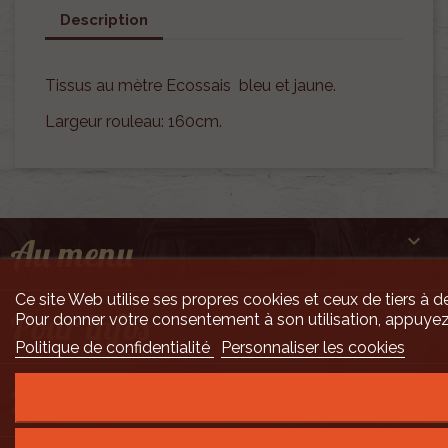
Description
Tissus au mètre Ecossais bleu et jaune.
Largeur rouleau: 160cm.

Au menu
Ce site Web utilise ses propres cookies et ceux de tiers à de

Pour infos
Pour donner votre consentement à son utilisation, appuyez
Politique de confidentialité
Personnaliser les cookies

Mais encore ...
Développement Code Optimisé, Pole Position et Qualité de Service par Processx