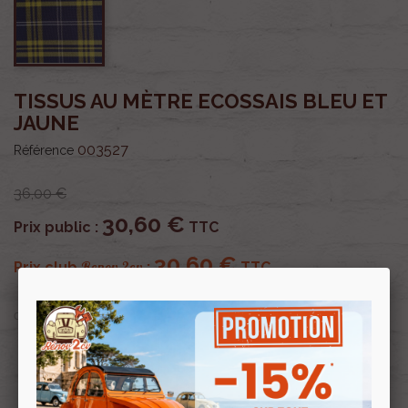
TISSUS AU MÈTRE ECOSSAIS BLEU ET
JAUNE
003527
Référence
36,00 €
30,60 €
Prix public :
TTC
30,60 €
Renov 2cv
Prix club
:
TTC
OU PAYER EN
Profitez de prix remisés
Renov 2cv
avec la Carte club