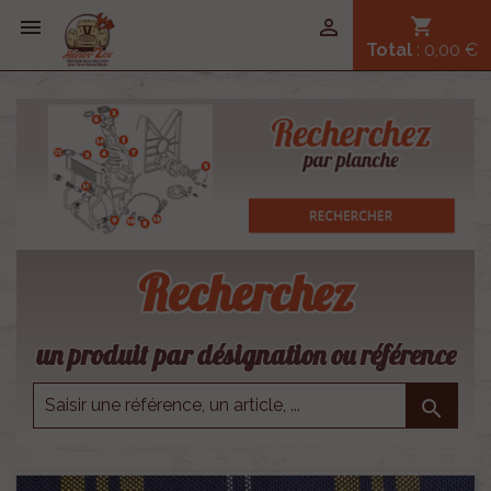


shopping_cart
Total
: 0,00 €
Recherchez
un produit par désignation ou référence
