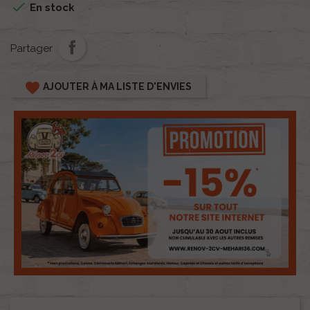

En stock
Partager
favorite
AJOUTER À MA LISTE D'ENVIES