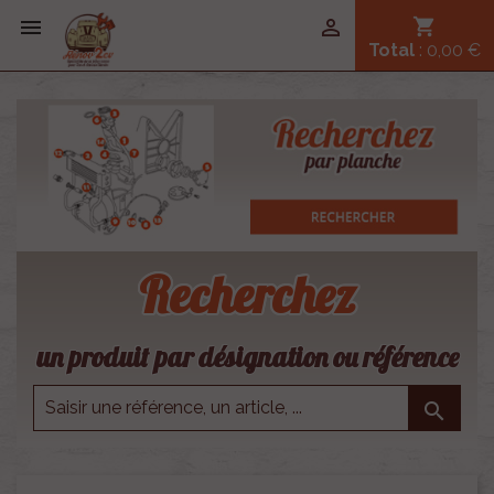


shopping_cart
Total
: 0,00 €
Recherchez
un produit par désignation ou référence
