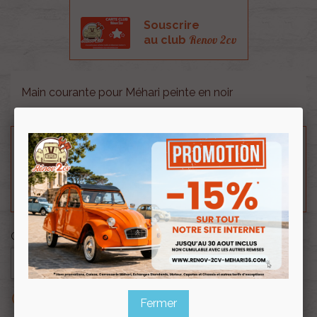
Souscrire
Renov 2cv
au club
Main courante pour Méhari peinte en noir
Besoin d'un renseignement technique sur le produit
? N'hésitez pas à contacter notre service
technique au
0254 277 154
ou par mail à
renov2cv.technique@gmail.com
.
Quantité

AJOUTER AU PANIER

En rupture de stock
Fermer