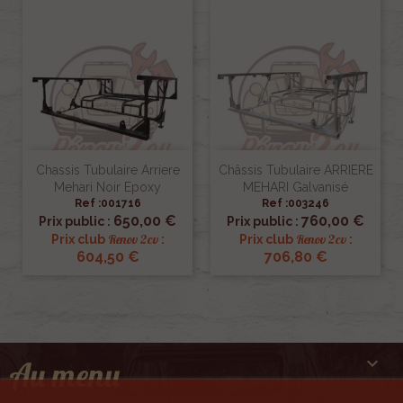
Chassis Tubulaire Arriere
Châssis Tubulaire ARRIERE
Mehari Noir Epoxy
MEHARI Galvanisé
Ref :001716
Ref :003246
650,00 €
760,00 €
Prix public :
Prix public :
Renov 2cv
Renov 2cv
Prix club
:
Prix club
:
604,50 €
706,80 €

Au menu