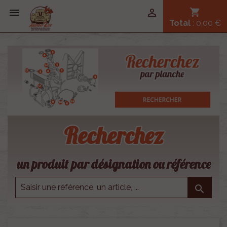


shopping_cart
Total
: 0,00 €
Recherchez
un produit par désignation ou référence
