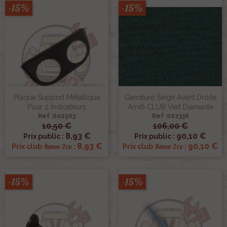
-15%
-15%
Plaque Support Métallique
Garniture Siège Avant Droite
Pour 2 Indicateurs
Ami6 CLUB Vert Diamante
Ref :002503
Ref :002336
10,50 €
106,00 €
8,93 €
90,10 €
Prix public :
Prix public :
8,93 €
90,10 €
Renov 2cv
Renov 2cv
Prix club
:
Prix club
:
-15%
-15%