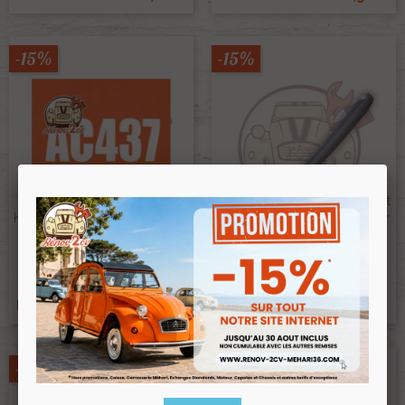
-15%
-15%
Jonc Latéral Gauche Ou Droit
Kit Peinture 2cv Ac437 Orange
De Pare Chocs Avant Premier
Mandarine 1.3 Kilos
Modèle 2cv AZ
Ref :001081
Ref :000373
63,50 €
14,80 €
53,98 €
12,58 €
Prix public :
Prix public :
53,98 €
12,58 €
Renov 2cv
Renov 2cv
Prix club
:
Prix club
:
-15%
-15%