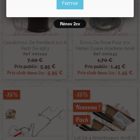
Fermer
Rénov 2cv
Caoutchouc De Reniflard 2cv À
Ecrou De Roue Pour 2cv
Partir De 1963
Méhari Dyane Acadiane Ami8
Ref :000292
Ref :000243
7,00 €
1,70 €
5,95 €
1,45 €
Prix public :
Prix public :
5,95 €
1,45 €
Renov 2cv
Renov 2cv
Prix club
:
Prix club
:
-15%
-15%
Nouveau !
Pack
Lot De 4 Amortisseurs Ami8 Et