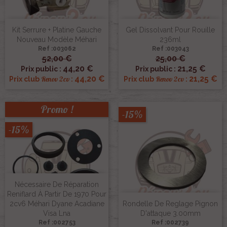
Kit Serrure + Platine Gauche
Gel Dissolvant Pour Rouille
Nouveau Modèle Méhari
236ml
Ref :003062
Ref :003043
52,00 €
25,00 €
44,20 €
21,25 €
Prix public :
Prix public :
44,20 €
21,25 €
Renov 2cv
Renov 2cv
Prix club
:
Prix club
:
Promo !
-15%
-15%
Nécessaire De Réparation
Reniflard À Partir De 1970 Pour
2cv6 Méhari Dyane Acadiane
Rondelle De Reglage Pignon
Visa Lna
D'attaque 3.00mm
Ref :002753
Ref :002739