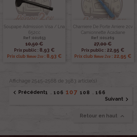
Soupape Admission Visa / Lna
Charniere De Porte Arriere 2cv
652cc
Camionnette Acadiane
Ref :001653
Ref :001269
10,50 €
27,00 €
8,93 €
22,95 €
Prix public :
Prix public :
8,93 €
22,95 €
Renov 2cv
Renov 2cv
Prix club
:
Prix club
:
Affichage 2545-2568 de 3983 article(s)
107

Précédent
1
…
106
108
…
166

Suivant

Retour en haut