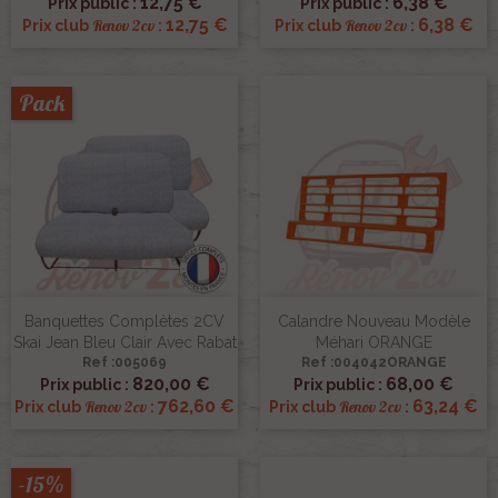
12,75 €
6,38 €
Prix public :
Prix public :
12,75 €
6,38 €
Renov 2cv
Renov 2cv
Prix club
:
Prix club
:
Pack
Banquettes Complètes 2CV
Calandre Nouveau Modèle
Skai Jean Bleu Clair Avec Rabat
Méhari ORANGE
Ref :005069
Ref :004042ORANGE
820,00 €
68,00 €
Prix public :
Prix public :
762,60 €
63,24 €
Renov 2cv
Renov 2cv
Prix club
:
Prix club
:
-15%