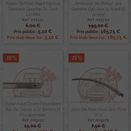
Tuyau De Frein Avant M9x125
Amisuper AK Méhari 4x4
Tambour Gauche Ou Droit
Gamme Gaz Axe 14 Avant Et
240MM
Arriere
Ref :000131
Ref :005722
6,00 €
195,00 €
5,10 €
165,75 €
Prix public :
Prix public :
5,10 €
165,75 €
Renov 2cv
Renov 2cv
Prix club
:
Prix club
:
-15%
-15%
Partie Avant Droite Réparation
Bas De Caisse 2CV Berline Et
Jonc De Pare Choc Gris Pour
Fourgonnette
2CV
Ref :005252
Ref :005179
15,00 €
7,50 €