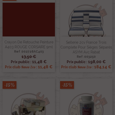
Crayon De Retouche Peinture
Sellerie 2cv France Trois
A403 ROUGE CORSAIRE 9ml
Complete Pour Sièges Séparés
Ref :002728AC403
ASYM Avc Rabat
13,50 €
Ref :003250
11,48 €
198,00 €
Prix public :
Prix public :
11,48 €
184,14 €
Renov 2cv
Renov 2cv
Prix club
:
Prix club
:
-15%
-15%