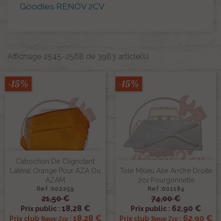
Goodies RENOV 2CV
Affichage 2545-2568 de 3983 article(s)
-15%
-15%
Cabochon De Clignotant
Latéral Orange Pour AZA Ou
Tole Milieu Aile Arri7re Droite
AZAM
2cv Fourgonnette
Ref :002259
Ref :001184
21,50 €
74,00 €
18,28 €
62,90 €
Prix public :
Prix public :
18,28 €
62,90 €
Renov 2cv
Renov 2cv
Prix club
:
Prix club
: