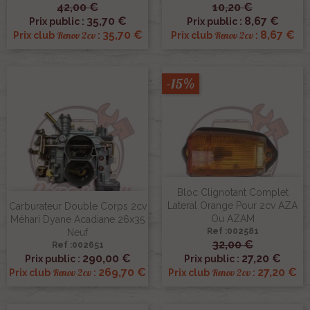
42,00 €
10,20 €
35,70 €
8,67 €
Prix public :
Prix public :
35,70 €
8,67 €
Renov 2cv
Renov 2cv
Prix club
:
Prix club
:
-15%
Bloc Clignotant Complet
Lateral Orange Pour 2cv AZA
Carburateur Double Corps 2cv
Ou AZAM
Méhari Dyane Acadiane 26x35
Ref :002581
Neuf
32,00 €
Ref :002651
290,00 €
27,20 €
Prix public :
Prix public :
269,70 €
27,20 €
Renov 2cv
Renov 2cv
Prix club
:
Prix club
: