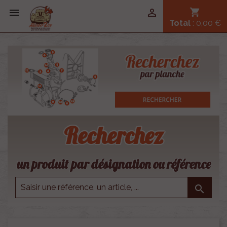


shopping_cart
Total
: 0,00 €
Recherchez
un produit par désignation ou référence
