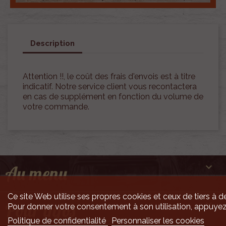
Description
Attention !!, le coût des frais d'envois est à titre
indicatif. Notre service client vous recontactera
en cas de supplément en fonction du volume de
votre commande.

Au menu
Ce site Web utilise ses propres cookies et ceux de tiers à de

Pour infos
Pour donner votre consentement à son utilisation, appuyez
Politique de confidentialité
Personnaliser les cookies