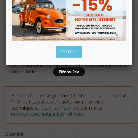
Souscrire
Renov 2cv
au club
Calandre nouveau modèle Méhari ORANGE
Fermer
Attention !!, le coût des frais d'envois est à titre
indicatif. Notre service client vous recontactera en
cas de supplément en fonction du volume de votre
commande.
Rénov 2cv
Besoin d'un renseignement technique sur le produit
? N'hésitez pas à contacter notre service
technique au
0254 277 154
ou par mail à
renov2cv.technique@gmail.com
.
Quantité