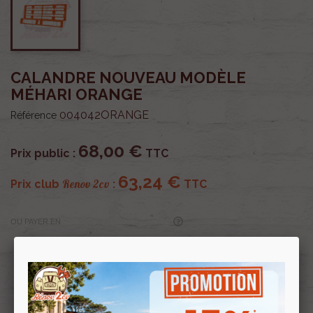
CALANDRE NOUVEAU MODÈLE
MÉHARI ORANGE
004042ORANGE
Référence
68,00 €
Prix public :
TTC
63,24 €
Renov 2cv
Prix club
:
TTC
OU PAYER EN
Profitez de prix remisés
Renov 2cv
avec la Carte club