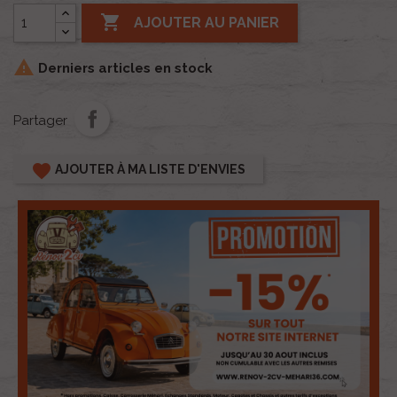

AJOUTER AU PANIER

Derniers articles en stock
Partager
favorite
AJOUTER À MA LISTE D'ENVIES