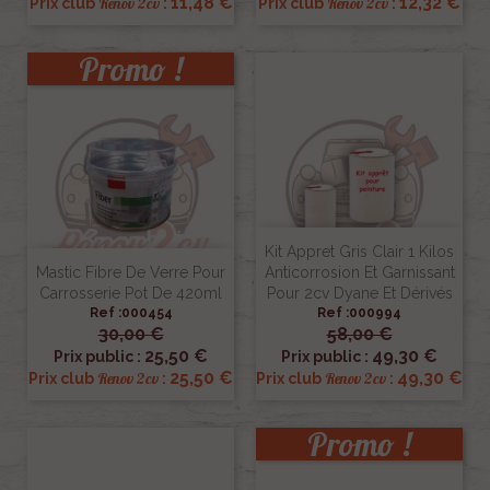
11,48 €
12,32 €
Renov 2cv
Renov 2cv
Prix club
:
Prix club
:
Promo !
Kit Appret Gris Clair 1 Kilos
Mastic Fibre De Verre Pour
Anticorrosion Et Garnissant
Carrosserie Pot De 420ml
Pour 2cv Dyane Et Dérivés
Ref :000454
Ref :000994
30,00 €
58,00 €
25,50 €
49,30 €
Prix public :
Prix public :
25,50 €
49,30 €
Renov 2cv
Renov 2cv
Prix club
:
Prix club
:
Promo !