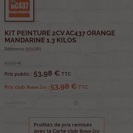
KIT PEINTURE 2CV AC437 ORANGE
MANDARINE 1.3 KILOS
001081
Référence
63,50 €
53,98 €
Prix public :
TTC
53,98 €
Renov 2cv
Prix club
:
TTC
OU PAYER EN
Profitez de prix remisés
Renov 2cv
avec la Carte club