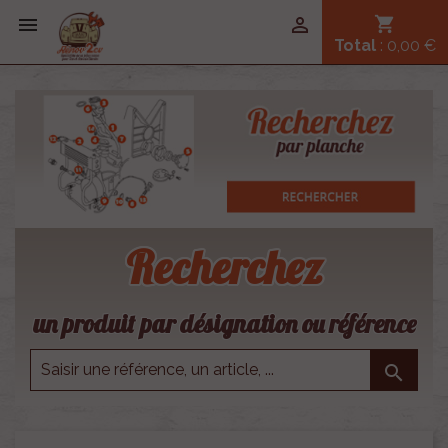


shopping_cart
Total
: 0,00 €
Recherchez
un produit par désignation ou référence
