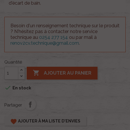
d'écart de bain.
Besoin d'un renseignement technique sur le produit
? N'hésitez pas à contacter notre service
technique au
0254 277 154
ou par mail à
renov2cv.technique@gmail.com
.
Quantité

AJOUTER AU PANIER

En stock
Partager
favorite
AJOUTER À MA LISTE D'ENVIES