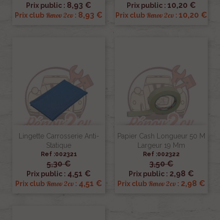
8,93 €
10,20 €
Prix public :
Prix public :
8,93 €
10,20 €
Renov 2cv
Renov 2cv
Prix club
:
Prix club
:
Lingette Carrosserie Anti-
Papier Cash Longueur 50 M
Statique
Largeur 19 Mm
Ref :002321
Ref :002322
5,30 €
3,50 €
4,51 €
2,98 €
Prix public :
Prix public :
4,51 €
2,98 €
Renov 2cv
Renov 2cv
Prix club
:
Prix club
: