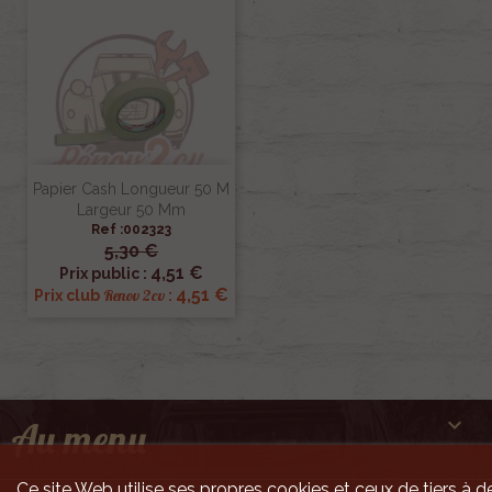
Papier Cash Longueur 50 M
Largeur 50 Mm
Ref :002323
5,30 €
4,51 €
Prix public :
4,51 €
Renov 2cv
Prix club
:

Au menu
Ce site Web utilise ses propres cookies et ceux de tiers à de