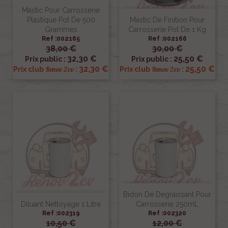
Mastic Pour Carrosserie
Plastique Pot De 500
Mastic De Finition Pour
Grammes
Carrosserie Pot De 1 Kg
Ref :002165
Ref :002166
38,00 €
30,00 €
32,30 €
25,50 €
Prix public :
Prix public :
32,30 €
25,50 €
Renov 2cv
Renov 2cv
Prix club
:
Prix club
:
Bidon De Dégraissant Pour
Diluant Nettoyage 1 Litre
Carrosserie 250mL
Ref :002319
Ref :002320
10,50 €
12,00 €