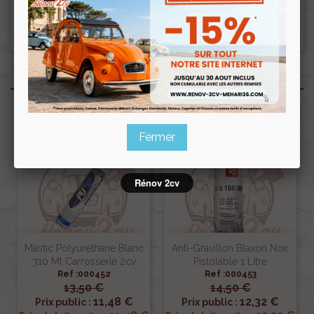
Ceci pourra donc retarder le départ de la
commande d’une semaine.??
Produits associés
Fermer
Rénov 2cv
Mastic Polyurethane Blanc
Anti-Gravillon Blaxon Noir
310 Ml Carrosserie 2cv
Pistolable 1 Litre
Ref :000452
Ref :000453
13,50 €
14,50 €
11,48 €
12,32 €
Prix public :
Prix public :