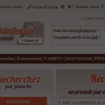
actez-nous :
02 54 27 71 54
|
Suivez-nous
>
Créez votr
Vous êtes un
professionnel
?
Vous faites partie d’un
Club
?
PRO
veautés
Évènements
T-SHIRTS !
DESTOCKAGE
Rec
un produit par d