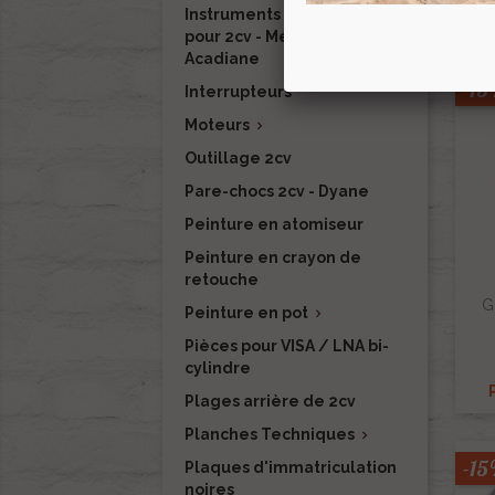
Instruments de mesure
pour 2cv - Méhari - Dyane -
Acadiane
-1
Interrupteurs
Moteurs

Outillage 2cv
Pare-chocs 2cv - Dyane
Peinture en atomiseur
Peinture en crayon de
retouche
G
Peinture en pot

Pièces pour VISA / LNA bi-
cylindre
Plages arrière de 2cv
Planches Techniques

-1
Plaques d'immatriculation
noires