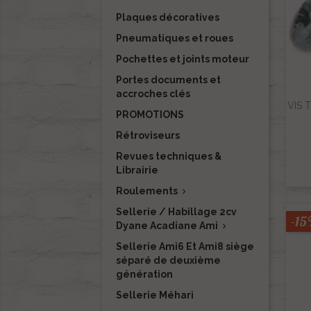
Plaques décoratives
Pneumatiques et roues
Pochettes et joints moteur
Portes documents et
accroches clés
VIS T
PROMOTIONS
Rétroviseurs
Revues techniques &
Librairie
Roulements

Sellerie / Habillage 2cv
-1
Dyane Acadiane Ami

Sellerie Ami6 Et Ami8 siège
séparé de deuxième
génération
Sellerie Méhari