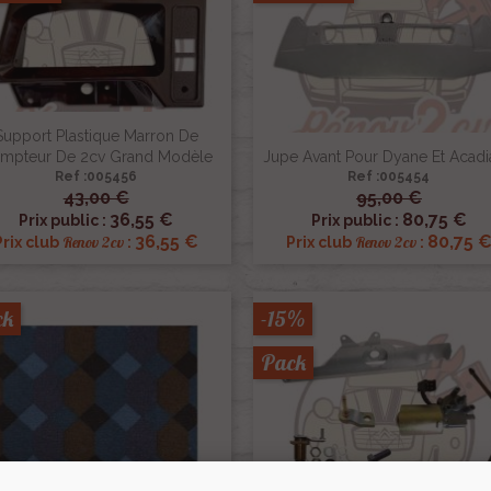
Support Plastique Marron De
mpteur De 2cv Grand Modèle
Jupe Avant Pour Dyane Et Acad
Ref :005456
Ref :005454
43,00 €
95,00 €


Aperçu rapide
Aperçu rapide
36,55 €
80,75 €
Prix public :
Prix public :
36,55 €
80,75 
Renov 2cv
Renov 2cv
Prix club
:
Prix club
:
ck
-15%
Pack