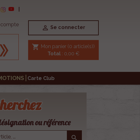
|
e compte

Se connecter
shopping_cart
Mon panier
(0 article(s))
Total
: 0,00 €
MOTIONS
Carte Club
herchez
ésignation ou référence
