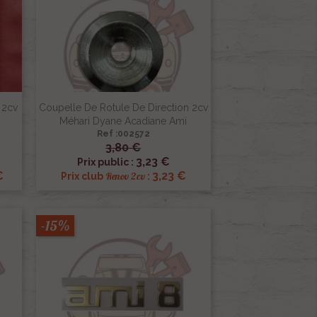
 2cv
Coupelle De Rotule De Direction 2cv
Méhari Dyane Acadiane Ami
Ref :002572
3,80 €

Aperçu rapide
3,23 €
Prix public :
€
3,23 €
Renov 2cv
Prix club
:
-15%