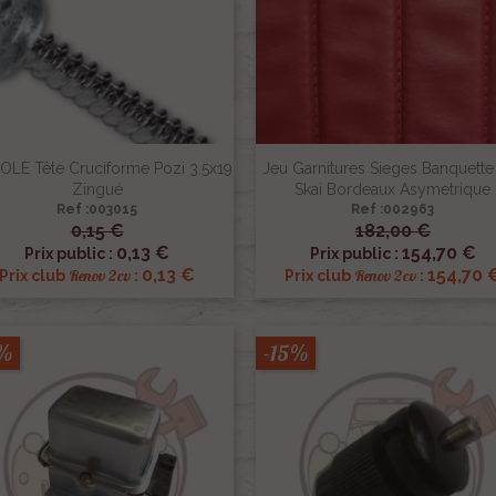
OLE Tête Cruciforme Pozi 3.5x19
Jeu Garnitures Sieges Banquette
Zingué
Skai Bordeaux Asymetrique
Ref :003015
Ref :002963
0,15 €
182,00 €


Aperçu rapide
Aperçu rapide
0,13 €
154,70 €
Prix public :
Prix public :
0,13 €
154,70 
Renov 2cv
Renov 2cv
Prix club
:
Prix club
:
5%
-15%