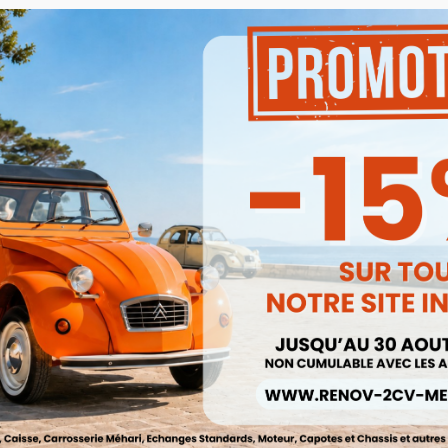
Kit Remplacement Moteur Essu
Glace 2cv Avec Support NEU
quettes Complètes 2CV Damier
Ref :003975
Bleu 2 Banquettes
210,00 €
Ref :005060


Aperçu rapide
Aperçu rapide
940,00 €
178,50 €
Prix public :
Prix public :
874,20 €
178,50 
Renov 2cv
Renov 2cv
rix club
:
Prix club
:
5%
entrique De Frein Pour Bas De
hoire Avant 2cv Méhari Dyane
200/220 LOT DE 4
Ref :003791
9,00 €


Aperçu rapide
Aperçu rapide
7,65 €
Prix public :