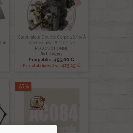
Carburateur Double Corps 26/35 À
iane
Venturis 18/26 ORIGINE
RECONDITIONNE
Ref :005399

Aperçu rapide
455,00 €
Prix public :
€
423,15 €
Renov 2cv
Prix club
:
-15%