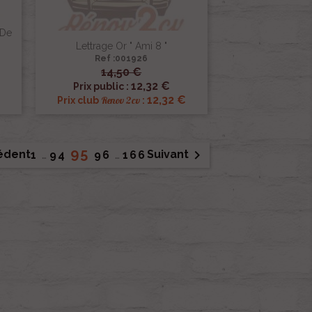
 De
Lettrage Or " Ami 8 "
Ref :001926
14,50 €

Aperçu rapide
12,32 €
Prix public :
12,32 €
Renov 2cv
Prix club
:
95

édent
Suivant
1
…
94
96
…
166