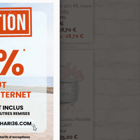
ie
Atomiseur De Peinture 400 ML Ivoire
F
Borely AC084
Ref :003881
22,00 €

Aperçu rapide
18,70 €
Prix public :
€
18,70 €
Renov 2cv
Prix club
:
Face Avant Méhari Nouveau Modèle
BLANC BRILLANT
Ref :004012

Aperçu rapide
135,00 €
Prix public :