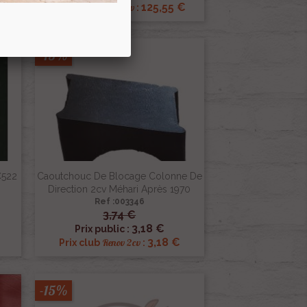
125,55 €
Renov 2cv
Prix club
:
-15%
C522
Caoutchouc De Blocage Colonne De
Direction 2cv Méhari Après 1970
Ref :003346
3,74 €

Aperçu rapide
3,18 €
Prix public :
3,18 €
Renov 2cv
Prix club
:
-15%