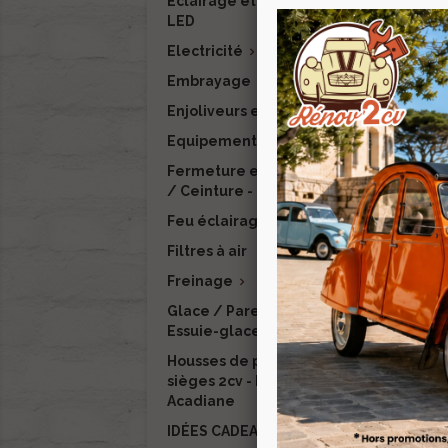
Eclairage et signalisation
LED
Ban
Electricité

Embrayage
Enjoliveurs et finitions
P
Equipement intérieur

Fermeture et verrouillage
-1
/ Ceinture - RENOV 2CV
Feu éclairage LED
Filtres à air
Freinage

Glace / Pare-brise /
Essuie-glace / Lave-glace
Exc
Housses de protection de
Mac
sièges 2cv - Dyane -
Acadiane
IDÉES CADEAUX