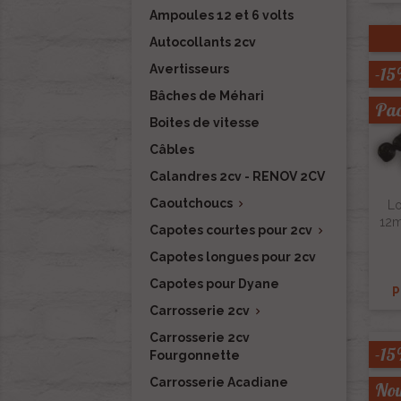
Ampoules 12 et 6 volts
Autocollants 2cv
Avertisseurs
-1
Bâches de Méhari
Pa
Boites de vitesse
Câbles
Calandres 2cv - RENOV 2CV
Caoutchoucs

Lo
12m
Capotes courtes pour 2cv

Capotes longues pour 2cv
Capotes pour Dyane
P
Carrosserie 2cv

Carrosserie 2cv
-1
Fourgonnette
Carrosserie Acadiane
Nou