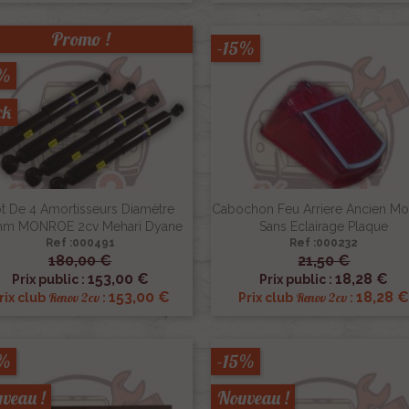
Promo !
-15%
5%
ck
t De 4 Amortisseurs Diamètre
Cabochon Feu Arriere Ancien M
m MONROE 2cv Mehari Dyane
Sans Eclairage Plaque
Ref :000491
Ref :000232
180,00 €
21,50 €


Aperçu rapide
Aperçu rapide
153,00 €
18,28 €
Prix public :
Prix public :
153,00 €
18,28 
Renov 2cv
Renov 2cv
rix club
:
Prix club
:
5%
-15%
veau !
Nouveau !