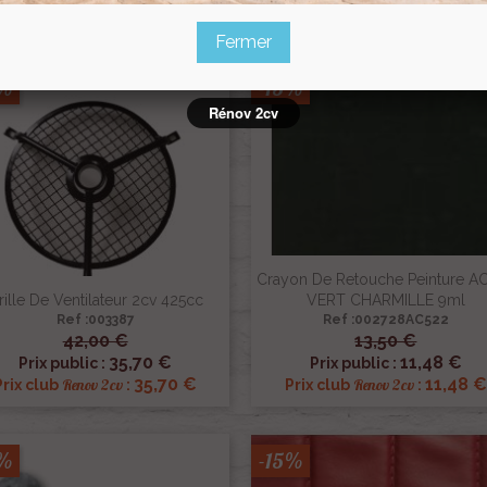
FREIN AVANT A DISQUES
7,65 €
Renov 2cv
Prix club
:
Ref :PA-cfa35540
Fermer
5%
-15%
Rénov 2cv
Crayon De Retouche Peinture A
rille De Ventilateur 2cv 425cc
VERT CHARMILLE 9ml
Ref :003387
Ref :002728AC522
42,00 €
13,50 €


Aperçu rapide
Aperçu rapide
35,70 €
11,48 €
Prix public :
Prix public :
35,70 €
11,48 €
Renov 2cv
Renov 2cv
Prix club
:
Prix club
:
5%
-15%