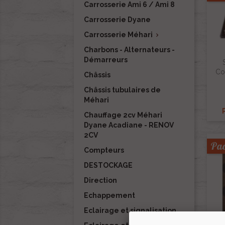
Carrosserie Ami 6 / Ami 8
Carrosserie Dyane
Carrosserie Méhari

Charbons - Alternateurs -
Démarreurs
Co
Châssis
Châssis tubulaires de
Méhari
Chauffage 2cv Méhari
Dyane Acadiane - RENOV
2CV
Pa
Compteurs
DESTOCKAGE
Direction
Echappement
Eclairage et signalisation