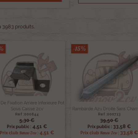
 a 3983 produits.
5%
-15%
 De Fixation Arrière Inferieure Pot
Sous Caisse 2cv
Rambarde Azu Droite Sans Charn
Ref :000844
Ref :000713
5,30 €
39,50 €


Aperçu rapide
Aperçu rapide
4,51 €
33,58 €
Prix public :
Prix public :
4,51 €
33,58 
Renov 2cv
Renov 2cv
Prix club
:
Prix club
: