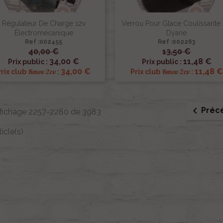
Régulateur De Charge 12v
Verrou Pour Glace Coulissante
Électromécanique
Dyane
Ref :002455
Ref :002263
40,00 €
13,50 €


Aperçu rapide
Aperçu rapide
34,00 €
11,48 €
Prix public :
Prix public :
34,00 €
11,48 €
Renov 2cv
Renov 2cv
Prix club
:
Prix club
:

Préc
ffichage 2257-2280 de 3983
ticle(s)