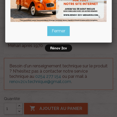
Renov 2cv
avec la Carte club
Souscrire
Renov 2cv
au club
Fermer
Caoutchouc de blocage colonne de direction 2cv
Méhari après 1970
Rénov 2cv
Besoin d'un renseignement technique sur le produit
? N'hésitez pas à contacter notre service
technique au
0254 277 154
ou par mail à
renov2cv.technique@gmail.com
.
Quantité

AJOUTER AU PANIER