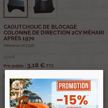
CAOUTCHOUC DE BLOCAGE
COLONNE DE DIRECTION 2CV MÉHARI
APRÈS 1970
003346
Référence
3,74 €
3,18 €
Prix public :
TTC
3,18 €
Renov 2cv
Prix club
:
TTC
OU PAYER EN
Profitez de prix remisés