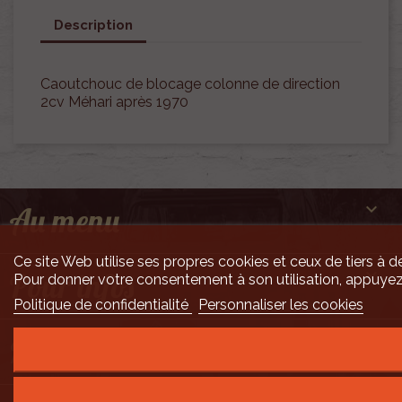
Description
Caoutchouc de blocage colonne de direction
2cv Méhari après 1970

Au menu
Ce site Web utilise ses propres cookies et ceux de tiers à de

Pour infos
Pour donner votre consentement à son utilisation, appuyez
Politique de confidentialité
Personnaliser les cookies

Mais encore ...
Développement Code Optimisé, Pole Position et Qualité de Service par Processx