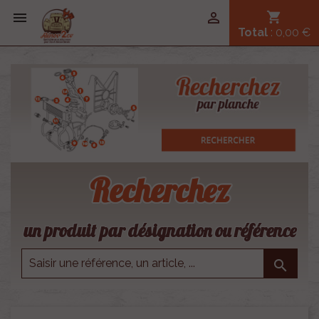


shopping_cart
Total
: 0,00 €
Recherchez
un produit par désignation ou référence
