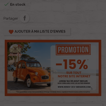

En stock
Partager
favorite
AJOUTER À MA LISTE D'ENVIES