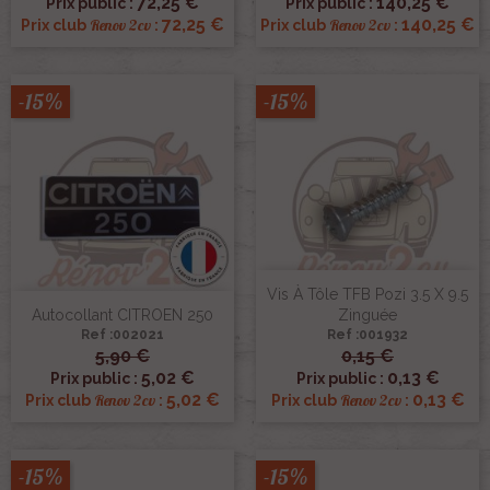
72,25 €
140,25 €
Prix public :
Prix public :
72,25 €
140,25 €
Renov 2cv
Renov 2cv
Prix club
:
Prix club
:
-15%
-15%
Vis À Tôle TFB Pozi 3.5 X 9.5
Autocollant CITROEN 250
Zinguée
Ref :002021
Ref :001932
5,90 €
0,15 €
5,02 €
0,13 €
Prix public :
Prix public :
5,02 €
0,13 €
Renov 2cv
Renov 2cv
Prix club
:
Prix club
:
-15%
-15%