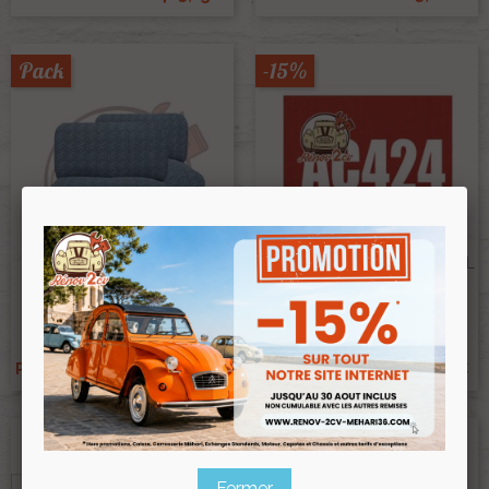
Pack
-15%
Atomiseur De Peinture 400 ML
Rouge De Rio AC424
Banquettes Complètes 2CV
Ref :003879
Vert Batonnet 2 Banquettes
22,00 €
Ref :005058
840,00 €
18,70 €
Prix public :
Prix public :
781,20 €
18,70 €
Renov 2cv
Renov 2cv
Prix club
:
Prix club
:
Fermer