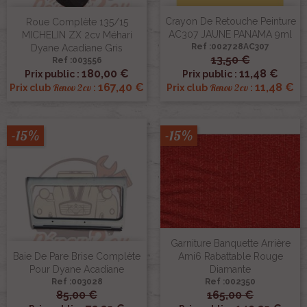
Crayon De Retouche Peinture
Roue Complète 135/15
AC307 JAUNE PANAMA 9ml
MICHELIN ZX 2cv Méhari
Ref :002728AC307
Dyane Acadiane Gris
13,50 €
Ref :003556
180,00 €
11,48 €
Prix public :
Prix public :
167,40 €
11,48 €
Renov 2cv
Renov 2cv
Prix club
:
Prix club
:
-15%
-15%
Garniture Banquette Arrière
Baie De Pare Brise Complète
Ami6 Rabattable Rouge
Pour Dyane Acadiane
Diamante
Ref :003028
Ref :002350
85,00 €
165,00 €