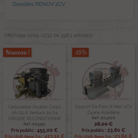
Goodies RENOV 2CV
Affichage 2209-2232 de 3983 article(s)
Nouveau !
-15%
Support De Frein À Main 2CV
Carburateur Double Corps
Dyane Acadiane
26/35 À Venturis 21/24
Ref :004076
ORIGINE RECONDITIONNE
28,00 €
Ref :005391
455,00 €
23,80 €
Prix public :
Prix public :
423,15 €
23,80 €
Renov 2cv
Renov 2cv
Prix club
:
Prix club
: