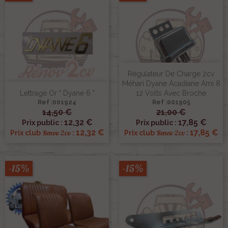
Régulateur De Charge 2cv
Méhari Dyane Acadiane Ami 8
Lettrage Or " Dyane 6 "
12 Volts Avec Broche
Ref :001924
Ref :001905
14,50 €
21,00 €
12,32 €
17,85 €
Prix public :
Prix public :
12,32 €
17,85 €
Renov 2cv
Renov 2cv
Prix club
:
Prix club
:
-15%
-15%