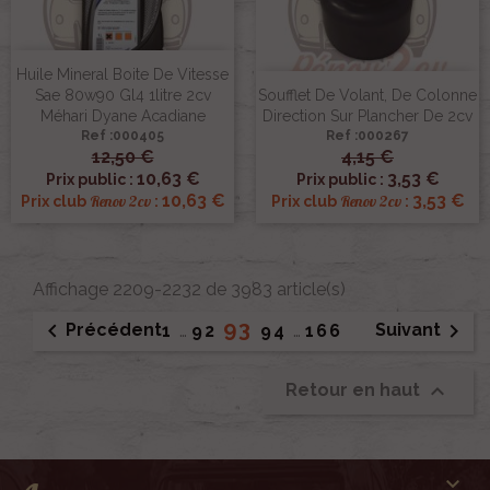
Huile Mineral Boite De Vitesse
Sae 80w90 Gl4 1litre 2cv
Soufflet De Volant, De Colonne
Méhari Dyane Acadiane
Direction Sur Plancher De 2cv
Ref :000405
Ref :000267
12,50 €
4,15 €
10,63 €
3,53 €
Prix public :
Prix public :
10,63 €
3,53 €
Renov 2cv
Renov 2cv
Prix club
:
Prix club
:
Affichage 2209-2232 de 3983 article(s)
93


Précédent
Suivant
1
…
92
94
…
166

Retour en haut
