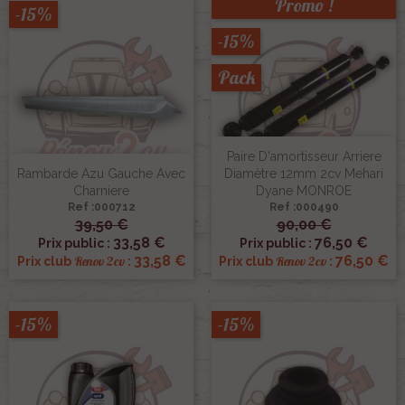
Promo !
-15%
-15%
Pack
Paire D'amortisseur Arriere
Rambarde Azu Gauche Avec
Diamètre 12mm 2cv Mehari
Charniere
Dyane MONROE
Ref :000712
Ref :000490
39,50 €
90,00 €
33,58 €
76,50 €
Prix public :
Prix public :
33,58 €
76,50 €
Renov 2cv
Renov 2cv
Prix club
:
Prix club
:
-15%
-15%