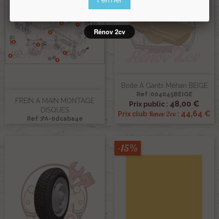
Rénov 2cv
Boite À Gants Méhari BEIGE
Ref :004045BEIGE
FREIN A MAIN MONTAGE
48,00 €
Prix public :
DISQUES
44,64 €
Renov 2cv
Prix club
:
Ref :PA-0dcaba4e
-15%