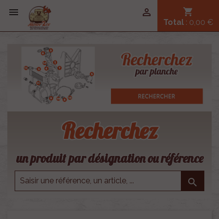


shopping_cart
Total
: 0,00 €
Recherchez
un produit par désignation ou référence
