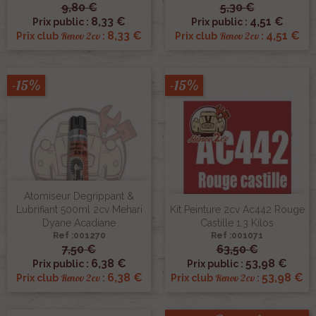
9,80 €
5,30 €
8,33 €
4,51 €
Prix public :
Prix public :
8,33 €
4,51 €
Renov 2cv
Renov 2cv
Prix club
:
Prix club
:
-15%
-15%
Atomiseur Degrippant &
Lubrifiant 500ml 2cv Mehari
Kit Peinture 2cv Ac442 Rouge
Dyane Acadiane
Castille 1.3 Kilos
Ref :001270
Ref :001071
7,50 €
63,50 €
6,38 €
53,98 €
Prix public :
Prix public :
6,38 €
53,98 €
Renov 2cv
Renov 2cv
Prix club
:
Prix club
: