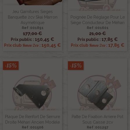
Jeu Garnitures Sieges
Banquette 2cv Skai Marron
Poignée De Réglage Pour Le
Asymetrique
Siège Conducteur De Méhari
Ref :001891
Ref :001601
177,00 €
21,00 €
150,45 €
17,85 €
Prix public :
Prix public :
150,45 €
17,85 €
Renov 2cv
Renov 2cv
Prix club
:
Prix club
:
-15%
-15%
Plaque De Renfort De Serrure
Patte De Fixation Arriere Pot
Droite Méhari Ancien Modèle
Sous Caisse 2cv
Ref :001506
Ref :001297