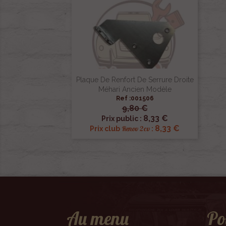
Plaque De Renfort De Serrure Droite
Méhari Ancien Modèle
Ref :001506
9,80 €

Aperçu rapide
8,33 €
Prix public :
8,33 €
Renov 2cv
Prix club
:
Au menu
Po