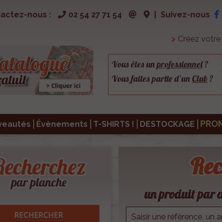
actez-nous :
02 54 27 71 54
|
Suivez-nous
>
Créez votr
Vous êtes un
professionnel
?
Vous faites partie d’un
Club
?
PRO
veautés
Évènements
T-SHIRTS !
DESTOCKAGE
Rec
un produit par d