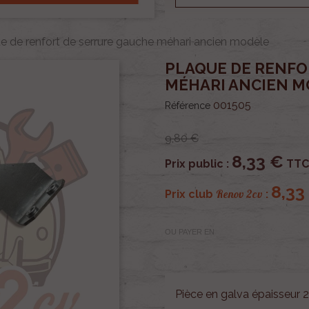
e de renfort de serrure gauche méhari ancien modèle
PLAQUE DE RENFO
MÉHARI ANCIEN 
001505
Référence
9,80 €
8,33 €
Prix public :
TTC
8,33
Renov 2cv
Prix club
:
OU PAYER EN
Pièce en galva épaisseur 