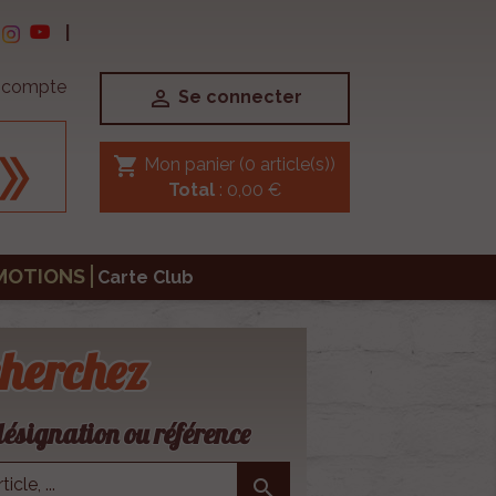
|
e compte

Se connecter
shopping_cart
Mon panier
(0 article(s))
Total
: 0,00 €
MOTIONS
Carte Club
herchez
ésignation ou référence
