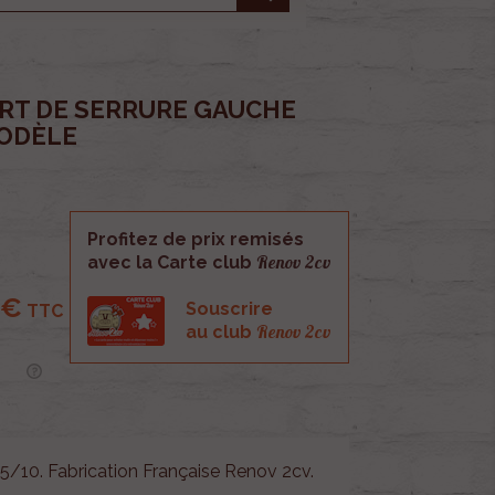
RT DE SERRURE GAUCHE
MODÈLE
Profitez de prix remisés
Renov 2cv
avec la Carte club
 €
Souscrire
TTC
Renov 2cv
au club
25/10. Fabrication Française Renov 2cv.