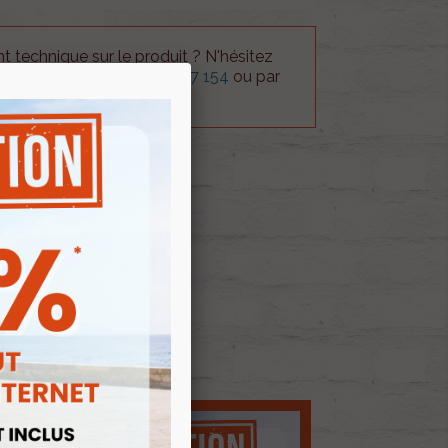
 technique sur le produit ? N'hésitez
rvice technique au
0254 277 154
ou par
ue@gmail.com
.
 AU PANIER
E D'ENVIES