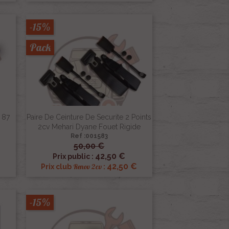
-15%
Pack
 87
Paire De Ceinture De Securite 2 Points
2cv Mehari Dyane Fouet Rigide
Ref :001583
50,00 €

Aperçu rapide
42,50 €
Prix public :
42,50 €
Renov 2cv
Prix club
:
-15%