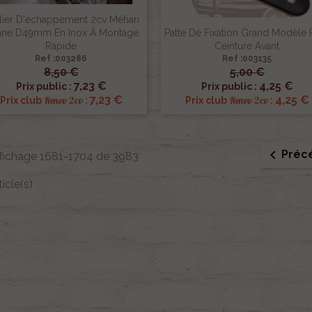
lier D'échappement 2cv Méhari
ne D49mm En Inox À Montage
Patte De Fixation Grand Modèle 
Rapide
Ceinture Avant
Ref :003286
Ref :003135
8,50 €
5,00 €


Aperçu rapide
Aperçu rapide
7,23 €
4,25 €
Prix public :
Prix public :
7,23 €
4,25 €
Renov 2cv
Renov 2cv
Prix club
:
Prix club
:

Préc
fichage 1681-1704 de 3983
ticle(s)