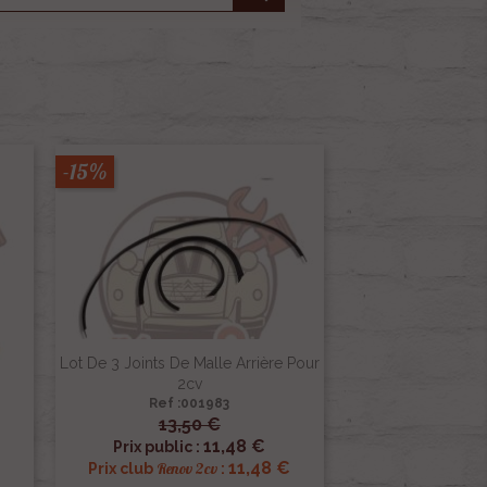
-15%
Lot De 3 Joints De Malle Arrière Pour
2cv
Ref :001983
13,50 €

Aperçu rapide
11,48 €
Prix public :
11,48 €
Renov 2cv
Prix club
: