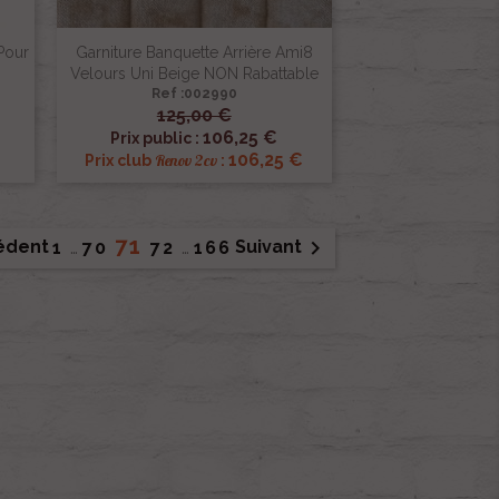
Pour
Garniture Banquette Arrière Ami8
Velours Uni Beige NON Rabattable
Ref :002990
125,00 €

Aperçu rapide
106,25 €
Prix public :
106,25 €
Renov 2cv
Prix club
:
71

édent
Suivant
1
…
70
72
…
166