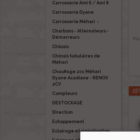
Carrosserie Ami 6 / Ami 8
Carrosserie Dyane
Carrosserie Méhari

Charbons - Alternateurs -
Démarreurs
Mai
Châssis
Châssis tubulaires de
Méhari
Chauffage 2cv Méhari
Dyane Acadiane - RENOV
2CV
-1
Compteurs
DESTOCKAGE
Direction
Echappement
Eclairage et signalisation