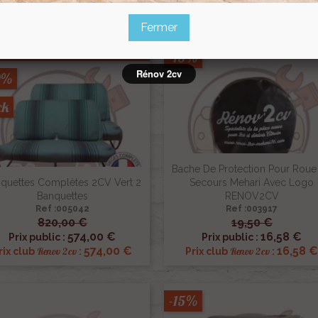
28,05 €
227,85 
Renov 2cv
Renov 2cv
Prix club
:
Prix club
:
Fermer
Promo !
-15%
Rénov 2cv
0%
ck
Bache De Protection Pour Roue
quettes Complètes 2CV Vert 2
Secours Mehari Avec Logo
Banquettes
RENOV2CV
Ref :005042
Ref :003917
820,00 €
19,50 €


Aperçu rapide
Aperçu rapide
574,00 €
16,58 €
Prix public :
Prix public :
574,00 €
16,58 
Renov 2cv
Renov 2cv
rix club
:
Prix club
:
-15%