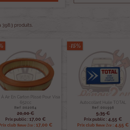
 a 3983 produits.
5%
-15%
e À Air En Carton Plissé Pour Visa
652cc
Autocollant Huile TOTAL
Ref :002064
Ref :001996
20,00 €
5,35 €


Aperçu rapide
Aperçu rapide
17,00 €
4,55 €
Prix public :
Prix public :
17,00 €
4,55 €
Renov 2cv
Renov 2cv
Prix club
:
Prix club
: