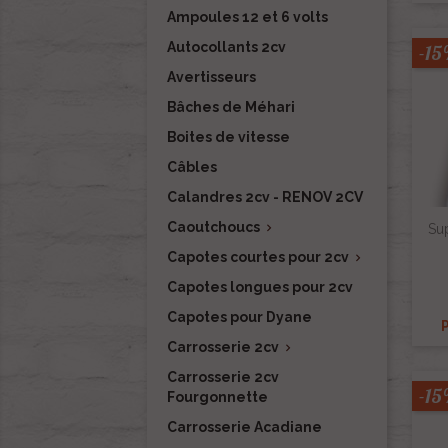
Ampoules 12 et 6 volts
Autocollants 2cv
-1
Avertisseurs
Bâches de Méhari
Boites de vitesse
Câbles
Calandres 2cv - RENOV 2CV
Caoutchoucs

Sup
Capotes courtes pour 2cv

Capotes longues pour 2cv
Capotes pour Dyane
Carrosserie 2cv

Carrosserie 2cv
-1
Fourgonnette
Carrosserie Acadiane