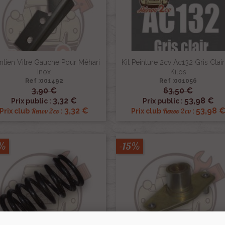
ntien Vitre Gauche Pour Méhari
Kit Peinture 2cv Ac132 Gris Clair
Inox
Kilos
Ref :001492
Ref :001056
3,90 €
63,50 €


Aperçu rapide
Aperçu rapide
3,32 €
53,98 €
Prix public :
Prix public :
3,32 €
53,98 
Renov 2cv
Renov 2cv
Prix club
:
Prix club
:
5%
-15%