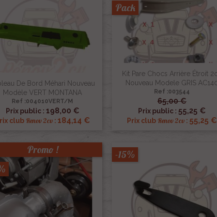
Pack
Kit Pare Chocs Arrière Étroit 2
Nouveau Modele GRIS AC14
bleau De Bord Méhari Nouveau
Ref :003544
Modèle VERT MONTANA
65,00 €
Ref :004010VERT/M


Aperçu rapide
Aperçu rapide
198,00 €
55,25 €
Prix public :
Prix public :
184,14 €
55,25 €
Renov 2cv
Renov 2cv
rix club
:
Prix club
:
Promo !
-15%
5%