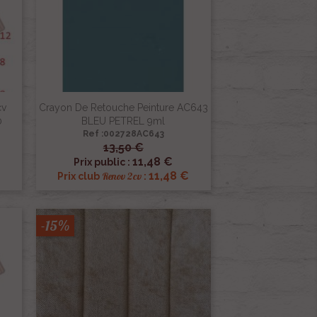
cv
Crayon De Retouche Peinture AC643
0
BLEU PETREL 9ml
Ref :002728AC643
13,50 €

Aperçu rapide
11,48 €
Prix public :
11,48 €
Renov 2cv
Prix club
:
-15%