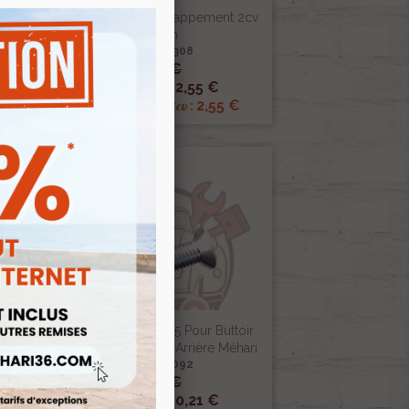
Collier Fixation Echappement 2cv
yane
49mm
Ref :000308
3,00 €

Aperçu rapide
2,55 €
Prix public :
€
2,55 €
Renov 2cv
Prix club
:
-15%
Vis M5 X 25 Din 965 Pour Buttoir
Inférieur Banquette Arrière Méhari
zelle
Ref :005092
0,25 €

Aperçu rapide
0,21 €
Prix public :