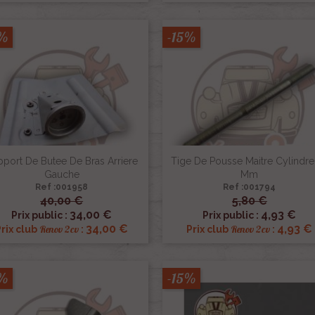
5%
-15%
port De Butee De Bras Arriere
Tige De Pousse Maitre Cylindre
Gauche
Mm
Ref :001958
Ref :001794
40,00 €
5,80 €


Aperçu rapide
Aperçu rapide
34,00 €
4,93 €
Prix public :
Prix public :
34,00 €
4,93 €
Renov 2cv
Renov 2cv
Prix club
:
Prix club
:
5%
-15%