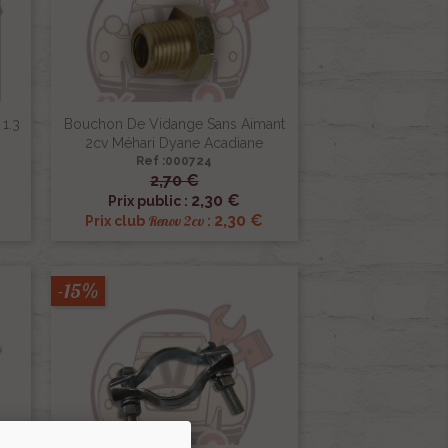
 1.3
Bouchon De Vidange Sans Aimant
2cv Méhari Dyane Acadiane
Ref :000724
2,70 €

Aperçu rapide
2,30 €
Prix public :
€
2,30 €
Renov 2cv
Prix club
:
-15%