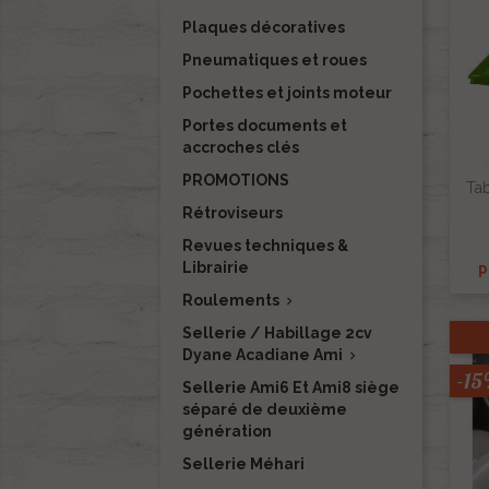
Plaques décoratives
Pneumatiques et roues
Pochettes et joints moteur
Portes documents et
accroches clés
PROMOTIONS
Ta
Rétroviseurs
Revues techniques &
Librairie
P
Roulements

Sellerie / Habillage 2cv
Dyane Acadiane Ami

-1
Sellerie Ami6 Et Ami8 siège
séparé de deuxième
génération
Sellerie Méhari