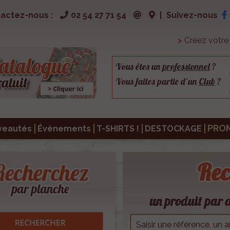
actez-nous :
02 54 27 71 54
|
Suivez-nous
>
Créez votr
Vous êtes un
professionnel
?
Vous faites partie d’un
Club
?
PRO
veautés
Évènements
T-SHIRTS !
DESTOCKAGE
Rec
un produit par d