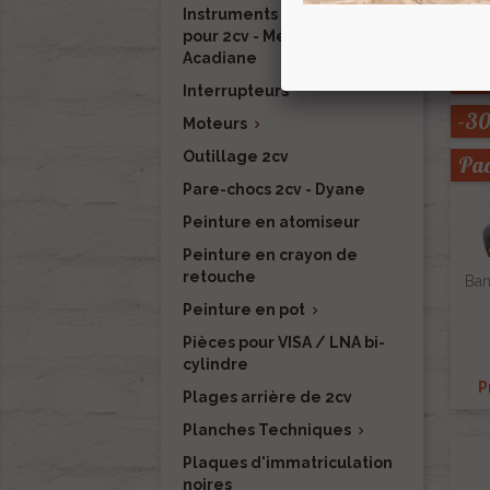
Instruments de mesure
pour 2cv - Méhari - Dyane -
Acadiane
Interrupteurs
-3
Moteurs

Outillage 2cv
Pa
Pare-chocs 2cv - Dyane
Peinture en atomiseur
Peinture en crayon de
retouche
Ban
Peinture en pot

Pièces pour VISA / LNA bi-
cylindre
P
Plages arrière de 2cv
Planches Techniques

Plaques d'immatriculation
noires