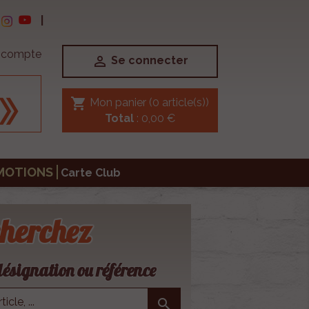
|
e compte

Se connecter
shopping_cart
Mon panier
(0 article(s))
Total
: 0,00 €
MOTIONS
Carte Club
herchez
ésignation ou référence
