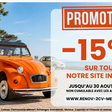
ort Avant Pot De Suspension 2cv
Méhari Dyane 110mm
Came D'allumage 2cv Mehari D
Ref :000686
Ref :000496
30,00 €
38,00 €


Aperçu rapide
Aperçu rapide
25,50 €
32,30 €
Prix public :
Prix public :
25,50 €
32,30 
Renov 2cv
Renov 2cv
Prix club
:
Prix club
:
5%
ck
oliveur De Roue INOX Lot De 4
ur 2cv Mehari Dyane Acadiane
Capote 2cv Gros Grain Beige Ga
Ref :000275
Toile Renforcee
33,00 €
Ref :000035C


Aperçu rapide
Aperçu rapide
28,05 €
245,00 €
Prix public :
Prix public :