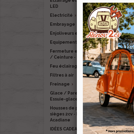
Eclairage et signalisation
Ress
LED
Electricité

Embrayage
Enjoliveurs et finitions
Equipement intérieur

Fermeture et verrouillage
-1
/ Ceinture - RENOV 2CV
Feu éclairage LED
Pa
Filtres à air
Freinage

Glace / Pare-brise /
Essuie-glace / Lave-glace
Housses de protection de
Enj
sièges 2cv - Dyane -
Po
Acadiane
IDÉES CADEAUX