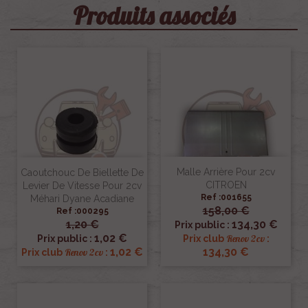
Produits associés
Malle Arrière Pour 2cv
Caoutchouc De Biellette De
CITROEN
Levier De Vitesse Pour 2cv
Ref :001655
Méhari Dyane Acadiane
158,00 €
Ref :000295
1,20 €
134,30 €
Prix public :
1,02 €
Renov 2cv
Prix public :
Prix club
:
1,02 €
134,30 €
Renov 2cv
Prix club
: