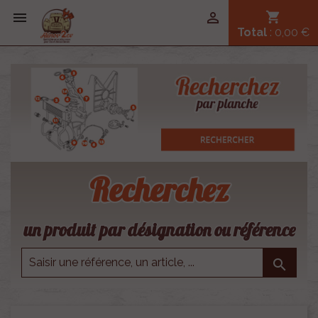


shopping_cart
Total
: 0,00 €
Recherchez
un produit par désignation ou référence
