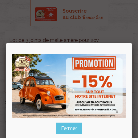
Souscrire
Renov 2cv
au club
Lot de 3 joints de malle arrière pour 2cv.
Besoin d'un renseignement technique sur le produit
? N'hésitez pas à contacter notre service
technique au
0254 277 154
ou par mail à
renov2cv.technique@gmail.com
.
Quantité

AJOUTER AU PANIER
Fermer

En stock