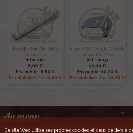
Bequille Acier De Malle
Attache De Béquille De Malle
Arriere 2cv
Arrière Pour 2cv
Ref :001870
Ref :002131
8,00 €
12,00 €
6,80 €
10,20 €
Prix public :
Prix public :
6,80 €
10,20 €
Renov 2cv
Renov 2cv
Prix club
:
Prix club
:

Au menu
Ce site Web utilise ses propres cookies et ceux de tiers à de