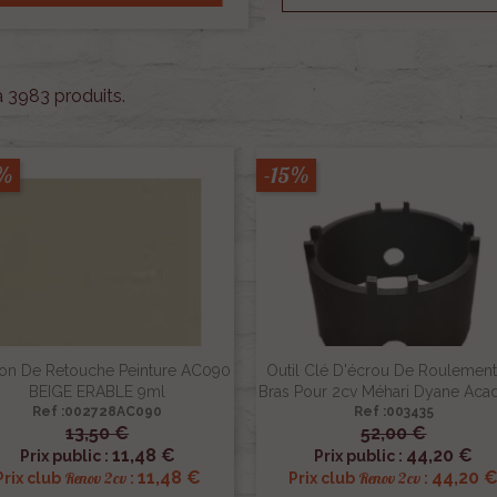
 a 3983 produits.
5%
-15%
on De Retouche Peinture AC090
Outil Clé D'écrou De Roulemen
BEIGE ERABLE 9ml
Bras Pour 2cv Méhari Dyane Aca
Ref :002728AC090
Ref :003435
13,50 €
52,00 €


Aperçu rapide
Aperçu rapide
11,48 €
44,20 €
Prix public :
Prix public :
11,48 €
44,20 
Renov 2cv
Renov 2cv
Prix club
:
Prix club
: