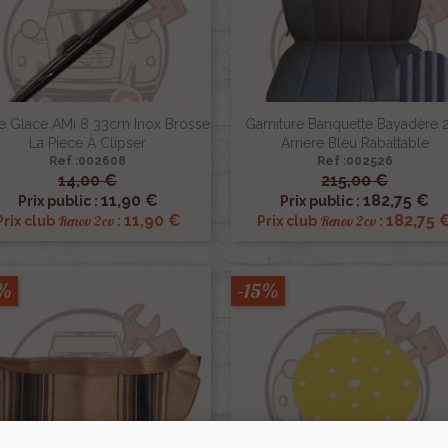
ie Glace AMi 8 33cm Inox Brosse
Garniture Banquette Bayadère 
La Piece À Clipser
Arrière Bleu Rabattable
Ref :002608
Ref :002526
14,00 €
215,00 €


Aperçu rapide
Aperçu rapide
11,90 €
182,75 €
Prix public :
Prix public :
11,90 €
182,75 
Renov 2cv
Renov 2cv
Prix club
:
Prix club
:
5%
-15%