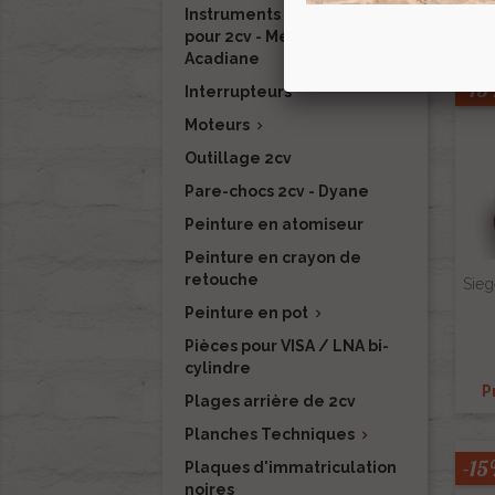
Instruments de mesure
pour 2cv - Méhari - Dyane -
Acadiane
-1
Interrupteurs
Moteurs

Outillage 2cv
Pare-chocs 2cv - Dyane
Peinture en atomiseur
Peinture en crayon de
retouche
Sieg
Peinture en pot

Pièces pour VISA / LNA bi-
cylindre
P
Plages arrière de 2cv
Planches Techniques

-1
Plaques d'immatriculation
noires