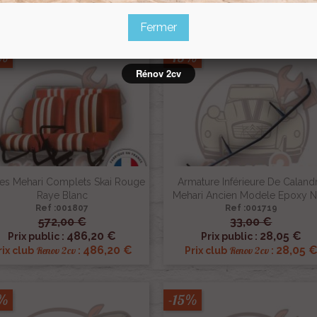
2,55 €
80,75 
Renov 2cv
Renov 2cv
Prix club
:
Prix club
:
Fermer
5%
-15%
Rénov 2cv
es Mehari Complets Skai Rouge
Armature Inférieure De Caland
Raye Blanc
Mehari Ancien Modele Epoxy N
Ref :001807
Ref :001719
572,00 €
33,00 €


Aperçu rapide
Aperçu rapide
486,20 €
28,05 €
Prix public :
Prix public :
486,20 €
28,05 
Renov 2cv
Renov 2cv
rix club
:
Prix club
:
5%
-15%