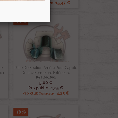
€
15,47 €
Renov 2cv
Prix club
:
-15%
re
Patte De Fixation Arrière Pour Capote
oir
De 2cv Fermeture Extérieure
Ref :001603
5,00 €

Aperçu rapide
4,25 €
Prix public :
€
4,25 €
Renov 2cv
Prix club
:
-15%