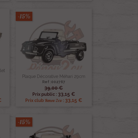
-15%
let
Plaque Décorative Méhari 29cm
Ref :002767
39,00 €

Aperçu rapide
33,15 €
Prix public :
€
33,15 €
Renov 2cv
Prix club
:
-15%