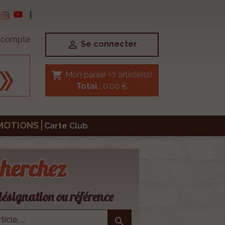
|
e compte

Se connecter
shopping_cart
Mon panier
(0 article(s))
Total
: 0,00 €
MOTIONS
Carte Club
herchez
ésignation ou référence
