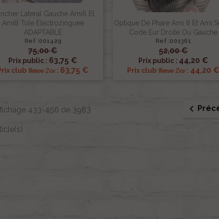
ancher Lateral Gauche Ami6 Et
Ami8 Tole Electrozinguee
Optique De Phare Ami 8 Et Ami 
ADAPTABLE
Code Eur Droite Ou Gauche
Ref :001429
Ref :001361
75,00 €
52,00 €


Aperçu rapide
Aperçu rapide
63,75 €
44,20 €
Prix public :
Prix public :
63,75 €
44,20 
Renov 2cv
Renov 2cv
Prix club
:
Prix club
:

Préc
ffichage 433-456 de 3983
ticle(s)