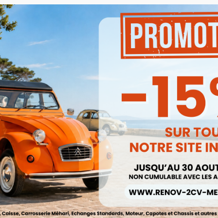
 Arrière De 2cv En Tissus Marron
Disque Velcro 15 Trous Diamètre
Rayé
Mm GR400
Ref :002452
Ref :002316
32,00 €
0,55 €


Aperçu rapide
Aperçu rapide
27,20 €
0,47 €
Prix public :
Prix public :
27,20 €
0,47 €
Renov 2cv
Renov 2cv
Prix club
:
Prix club
:
5%
-15%
het Lateral De Capote Fermeture
Housse Protection Noire Pour
Interieure
Banquettes 2cv À Losange
Ref :001973
Ref :001941
3,00 €
95,00 €


Aperçu rapide
Aperçu rapide
2,55 €
80,75 €
Prix public :
Prix public :