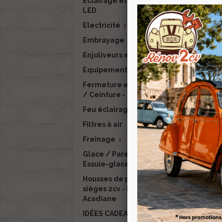
Eclairage et signalisation
Plage
LED
Electricité

Embrayage
Enjoliveurs et finitions
Equipement intérieur

Fermeture et verrouillage
-1
/ Ceinture - RENOV 2CV
Feu éclairage LED
Filtres à air
Freinage

Glace / Pare-brise /
Essuie-glace / Lave-glace
Housses de protection de
Croc
sièges 2cv - Dyane -
Acadiane
IDÉES CADEAUX