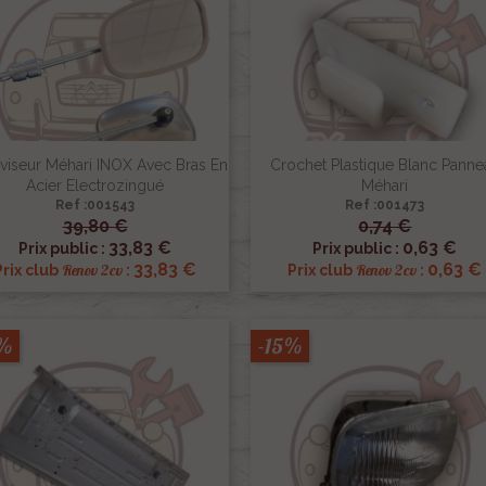
viseur Méhari INOX Avec Bras En
Crochet Plastique Blanc Panne
Acier Electrozingué
Méhari
Ref :001543
Ref :001473
39,80 €
0,74 €


Aperçu rapide
Aperçu rapide
33,83 €
0,63 €
Prix public :
Prix public :
33,83 €
0,63 €
Renov 2cv
Renov 2cv
Prix club
:
Prix club
:
5%
-15%