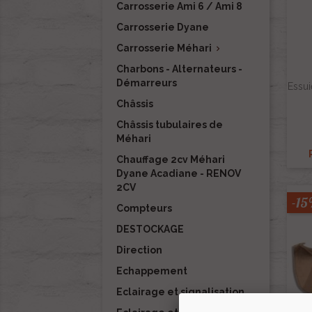
Carrosserie Ami 6 / Ami 8
Carrosserie Dyane
Carrosserie Méhari

Charbons - Alternateurs -
Démarreurs
Essu
Châssis
Châssis tubulaires de
Méhari
Chauffage 2cv Méhari
Dyane Acadiane - RENOV
2CV
-1
Compteurs
DESTOCKAGE
Direction
Echappement
Eclairage et signalisation