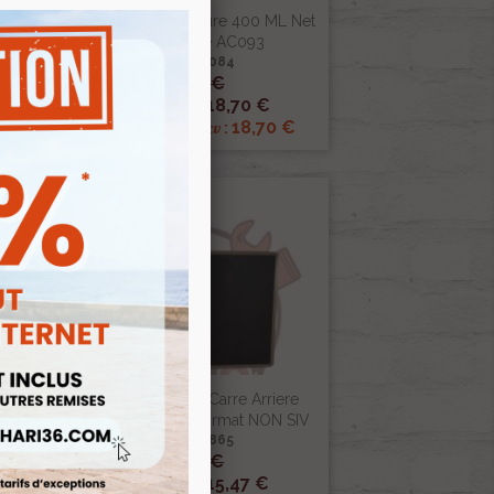
 150
Atomiseur De Peinture 400 ML Net
Blanc Cygne AC093
Ref :002084
22,00 €

Aperçu rapide
18,70 €
Prix public :
18,70 €
Renov 2cv
Prix club
:
-15%
 2
Plaque Alu Noire Carre Arriere
275x200 Ancien Format NON SIV
Ref :001865
18,20 €

Aperçu rapide
15,47 €
Prix public :