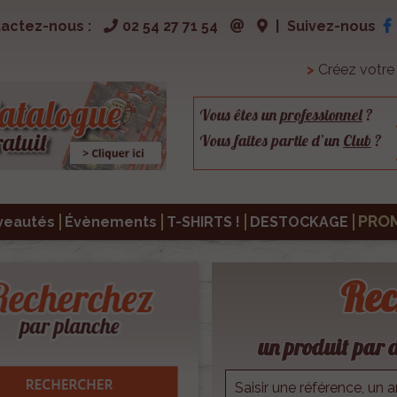
actez-nous :
02 54 27 71 54
|
Suivez-nous
>
Créez votr
Vous êtes un
professionnel
?
Vous faites partie d’un
Club
?
PRO
veautés
Évènements
T-SHIRTS !
DESTOCKAGE
Rec
un produit par d