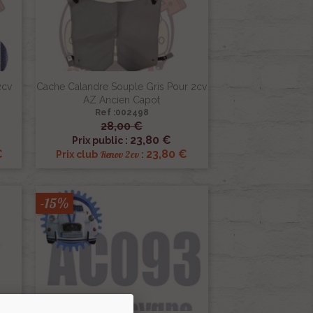
2cv
Cache Calandre Souple Gris Pour 2cv
AZ Ancien Capot
Ref :002498
28,00 €

Aperçu rapide
23,80 €
Prix public :
€
23,80 €
Renov 2cv
Prix club
:
-15%