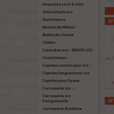
Ampoules 12 et 6 volts
Autocollants 2cv
Avertisseurs
-1
Bâches de Méhari
Boites de vitesse
Câbles
Calandres 2cv - RENOV 2CV
Caoutchoucs

Jeu D
Capotes courtes pour 2cv

Capotes longues pour 2cv
Capotes pour Dyane
P
Carrosserie 2cv

Carrosserie 2cv
-1
Fourgonnette
Carrosserie Acadiane