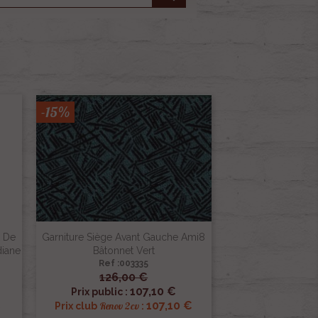
-15%
t De
Garniture Siège Avant Gauche Ami8
diane
Bâtonnet Vert
Ref :003335
126,00 €

Aperçu rapide
107,10 €
Prix public :
€
107,10 €
Renov 2cv
Prix club
: