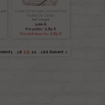
Super
Collier De Serrage L 200mm Pour
Soufflet De Cardan
Ref :001306
1,00 €

Aperçu rapide
0,85 €
Prix public :
€
0,85 €
Renov 2cv
Prix club
:
19

édent
Suivant
1
…
18
20
…
166