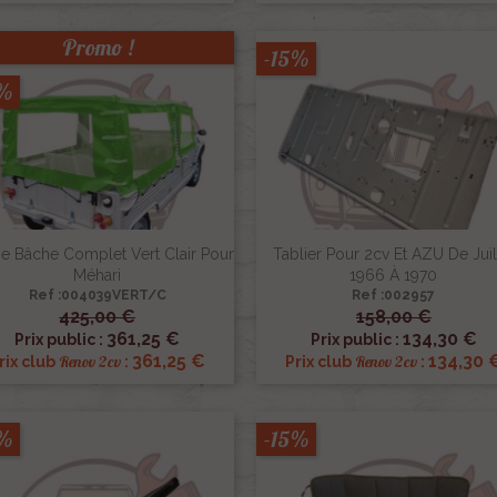
Promo !
-15%
5%
e Bâche Complet Vert Clair Pour
Tablier Pour 2cv Et AZU De Juil
Méhari
1966 À 1970
Ref :004039VERT/C
Ref :002957
425,00 €
158,00 €


Aperçu rapide
Aperçu rapide
361,25 €
134,30 €
Prix public :
Prix public :
361,25 €
134,30 
Renov 2cv
Renov 2cv
rix club
:
Prix club
:
5%
-15%