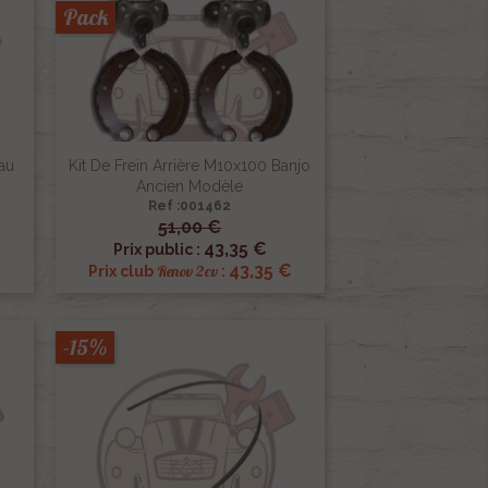
Pack
au
Kit De Frein Arrière M10x100 Banjo
Ancien Modèle
Ref :001462
51,00 €

Aperçu rapide
43,35 €
Prix public :
43,35 €
Renov 2cv
Prix club
:
-15%