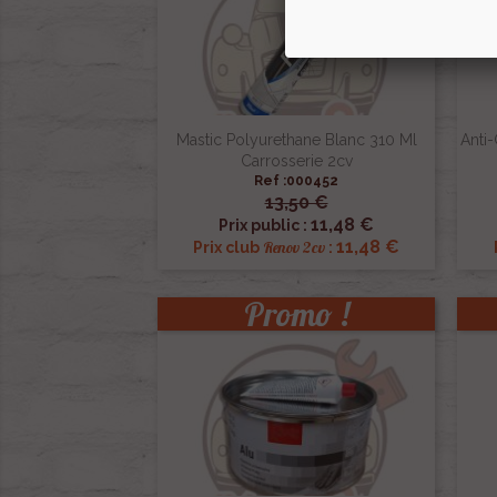
Mastic Polyurethane Blanc 310 Ml
Anti-
Carrosserie 2cv
Ref :000452
13,50 €

Aperçu rapide
11,48 €
Prix public :
11,48 €
Renov 2cv
Prix club
:
Promo !