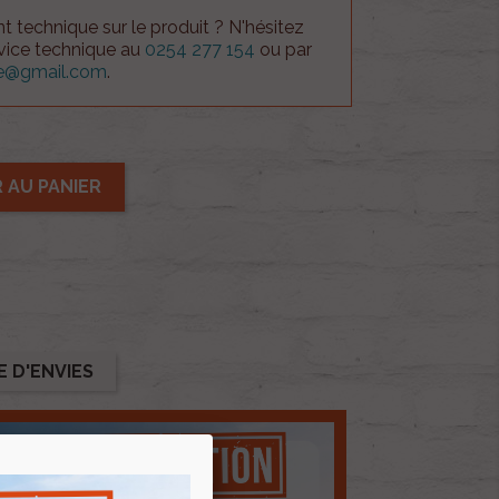
 technique sur le produit ? N'hésitez
rvice technique au
0254 277 154
ou par
ue@gmail.com
.
 AU PANIER
E D'ENVIES