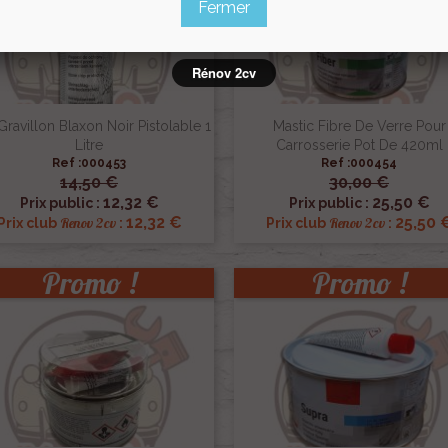
Fermer
Rénov 2cv
Gravillon Blaxon Noir Pistolable 1
Mastic Fibre De Verre Pour
Litre
Carrosserie Pot De 420ml
Ref :000453
Ref :000454
14,50 €
30,00 €


Aperçu rapide
Aperçu rapide
12,32 €
25,50 €
Prix public :
Prix public :
12,32 €
25,50 
Renov 2cv
Renov 2cv
Prix club
:
Prix club
:
Promo !
Promo !