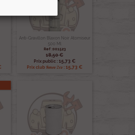
Anti-Gravillon Blaxon Noir Atomiseur
500 Ml
Ref :001523
18,50 €

Aperçu rapide
15,73 €
Prix public :
€
15,73 €
Renov 2cv
Prix club
: