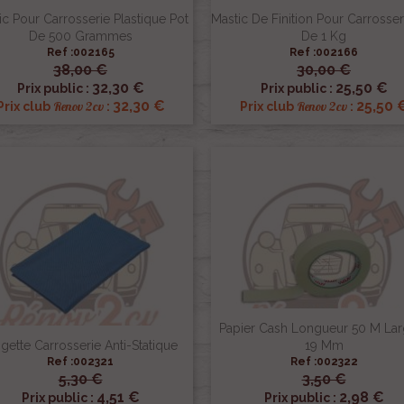
ic Pour Carrosserie Plastique Pot
Mastic De Finition Pour Carrosser
De 500 Grammes
De 1 Kg
Ref :002165
Ref :002166
38,00 €
30,00 €


Aperçu rapide
Aperçu rapide
32,30 €
25,50 €
Prix public :
Prix public :
32,30 €
25,50 
Renov 2cv
Renov 2cv
Prix club
:
Prix club
:
Papier Cash Longueur 50 M Lar
ngette Carrosserie Anti-Statique
19 Mm
Ref :002321
Ref :002322
5,30 €
3,50 €


Aperçu rapide
Aperçu rapide
4,51 €
2,98 €
Prix public :
Prix public :