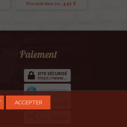
€
4,51 €
Renov 2cv
Prix club
:
Paiement
T
ACCEPTER