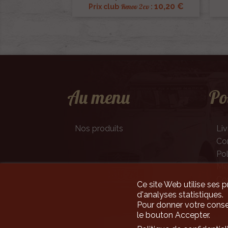
10,20 €
Renov 2cv
Prix club
:
Au menu
Po
Nos produits
Liv
Con
Pol
Men
Co
Ce site Web utilise ses p
d'analyses statistiques.
Pour donner votre conse
le bouton Accepter.