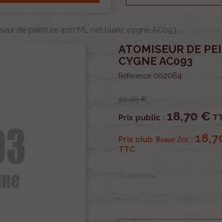
seur de peinture 400 ML net blanc cygne AC093
ATOMISEUR DE PE
CYGNE AC093
002084
Référence
22,00 €
18,70 €
Prix public :
T
18,7
Renov 2cv
Prix club
:
TTC
OU PAYER EN