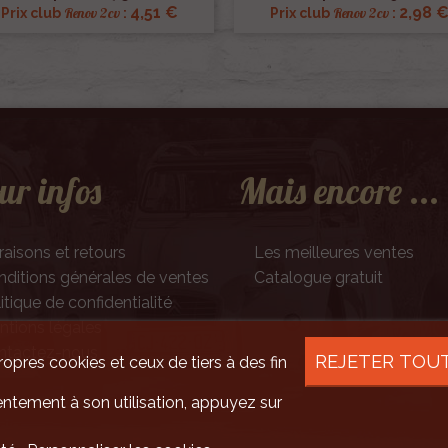
4,51 €
2,98 
Renov 2cv
Renov 2cv
Prix club
:
Prix club
:
ur infos
Mais encore ...
raisons et retours
Les meilleures ventes
ditions générales de ventes
Catalogue gratuit
itique de confidentialité
tions légales
ntactez-nous
REJETER TOU
ropres cookies et ceux de tiers à des fin
ntement à son utilisation, appuyez sur