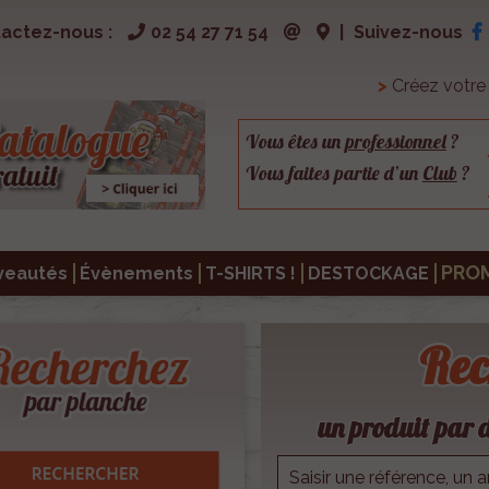
actez-nous :
02 54 27 71 54
|
Suivez-nous
>
Créez votr
Vous êtes un
professionnel
?
Vous faites partie d’un
Club
?
PRO
veautés
Évènements
T-SHIRTS !
DESTOCKAGE
Rec
un produit par d