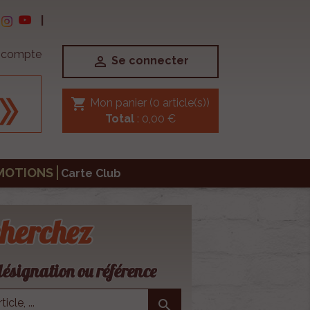
|
e compte

Se connecter
shopping_cart
Mon panier
(0 article(s))
Total
: 0,00 €
MOTIONS
Carte Club
herchez
ésignation ou référence
