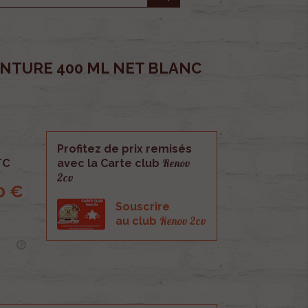
INTURE 400 ML NET BLANC
Profitez de prix remisés
Renov
TC
avec la Carte club
2cv
0 €
Souscrire
Renov 2cv
au club