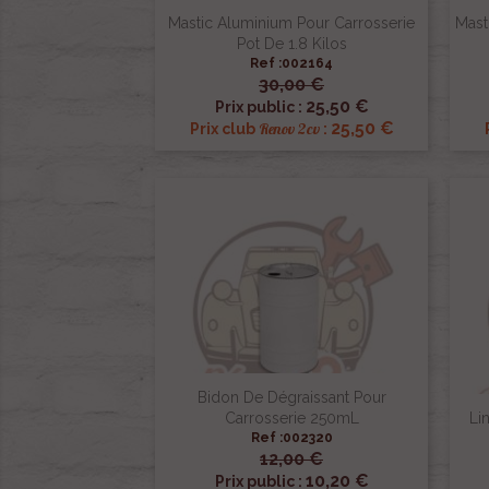
Mastic Aluminium Pour Carrosserie
Mast
Pot De 1.8 Kilos
Ref :002164
30,00 €

Aperçu rapide
25,50 €
Prix public :
25,50 €
Renov 2cv
Prix club
:
Bidon De Dégraissant Pour
Carrosserie 250mL
Li
Ref :002320
12,00 €

Aperçu rapide
10,20 €
Prix public :