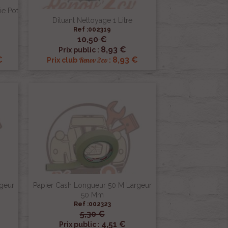
ie Pot
Diluant Nettoyage 1 Litre
Ref :002319
10,50 €

Aperçu rapide
8,93 €
Prix public :
€
8,93 €
Renov 2cv
Prix club
:
geur
Papier Cash Longueur 50 M Largeur
50 Mm
Ref :002323
5,30 €

Aperçu rapide
4,51 €
Prix public :