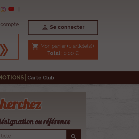
|
e compte

Se connecter
shopping_cart
Mon panier
(0 article(s))
Total
: 0,00 €
MOTIONS
Carte Club
herchez
ésignation ou référence
