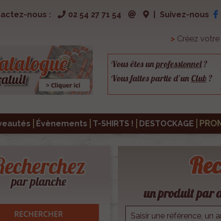
actez-nous :
02 54 27 71 54
|
Suivez-nous
>
Créez votr
Vous êtes un
professionnel
?
Vous faites partie d’un
Club
?
PRO
veautés
Évènements
T-SHIRTS !
DESTOCKAGE
Rec
un produit par d