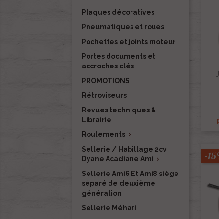
Plaques décoratives
Pneumatiques et roues
Pochettes et joints moteur
Portes documents et
accroches clés
J
PROMOTIONS
Rétroviseurs
Revues techniques &
Librairie
Roulements

Sellerie / Habillage 2cv
-1
Dyane Acadiane Ami

Sellerie Ami6 Et Ami8 siège
séparé de deuxième
génération
Sellerie Méhari