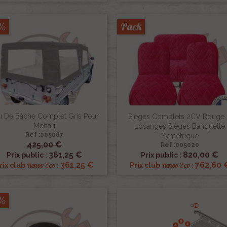
5%
Pack
u De Bâche Complet Gris Pour
Sièges Complets 2CV Rouge
Méhari
Losanges Sièges Banquette
Ref :005087
Symétrique
425,00 €
Ref :005020


Aperçu rapide
Aperçu rapide
361,25 €
820,00 €
Prix public :
Prix public :
361,25 €
762,60 
Renov 2cv
Renov 2cv
rix club
:
Prix club
:
5%