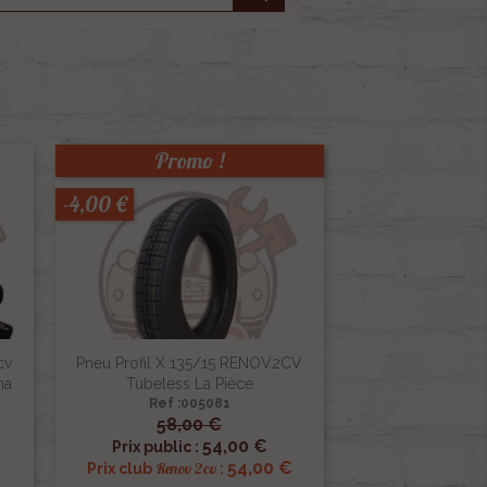
Promo !
-4,00 €
cv
Pneu Profil X 135/15 RENOV2CV
na
Tubeless La Pièce
Ref :005081
58,00 €

Aperçu rapide
54,00 €
Prix public :
54,00 €
Renov 2cv
Prix club
: