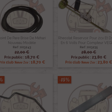
oint De Pare Brise De Méhari
Rheostat Reservoir Pour 2cv Et 
Nouveau Modèle
En 6 Volts Pour Compteur VEG
Ref :003243
Ref :003235
22,00 €
28,00 €


Aperçu rapide
Aperçu rapide
18,70 €
23,80 €
Prix public :
Prix public :
18,70 €
23,80 
Renov 2cv
Renov 2cv
Prix club
:
Prix club
:
5%
-15%