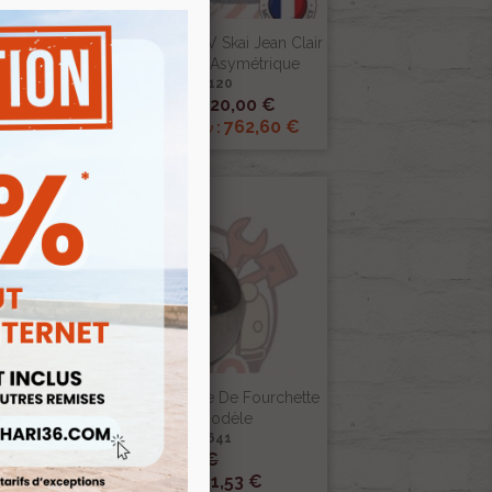
Pour
Sièges Complets 2CV Skai Jean Clair
Sièges Banquette Asymétrique
Ref :005120

Aperçu rapide
820,00 €
Prix public :
€
762,60 €
Renov 2cv
Prix club
:
-15%
uette
Bille De Verrou D'axe De Fourchette
Nouveau Modèle
Ref :003641
1,80 €

Aperçu rapide
1,53 €
Prix public :