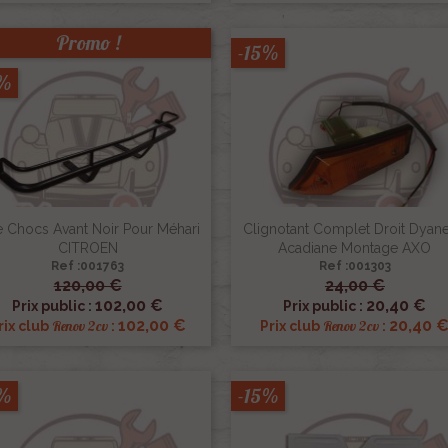
Promo !
-15%
5%
e Chocs Avant Noir Pour Méhari
Clignotant Complet Droit Dyane
CITROEN
Acadiane Montage AXO
Ref :001763
Ref :001303
120,00 €
24,00 €


Aperçu rapide
Aperçu rapide
102,00 €
20,40 €
Prix public :
Prix public :
102,00 €
20,40 
Renov 2cv
Renov 2cv
rix club
:
Prix club
:
5%
-15%