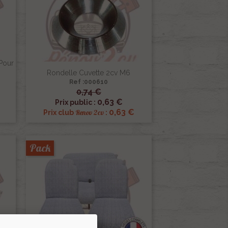
Pour
Rondelle Cuvette 2cv M6
Ref :000610
0,74 €

Aperçu rapide
0,63 €
Prix public :
€
0,63 €
Renov 2cv
Prix club
:
Pack