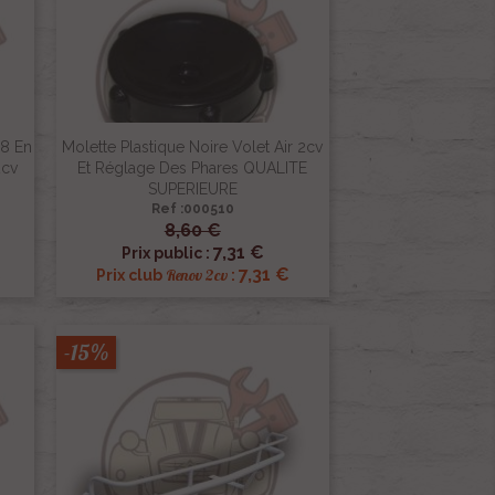
M8 En
Molette Plastique Noire Volet Air 2cv
2cv
Et Réglage Des Phares QUALITE
SUPERIEURE
Ref :000510
8,60 €

Aperçu rapide
7,31 €
Prix public :
€
7,31 €
Renov 2cv
Prix club
:
-15%