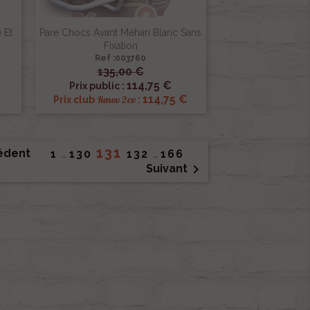
 Et
Pare Chocs Avant Méhari Blanc Sans
Fixation
Ref :003760
135,00 €

Aperçu rapide
114,75 €
Prix public :
€
114,75 €
Renov 2cv
Prix club
:
131
édent
1
…
130
132
…
166

Suivant