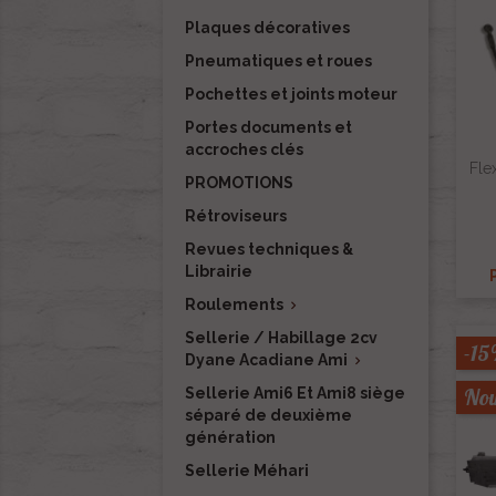
Plaques décoratives
Pneumatiques et roues
Pochettes et joints moteur
Portes documents et
accroches clés
Fle
PROMOTIONS
Rétroviseurs
Revues techniques &
Librairie
Roulements

Sellerie / Habillage 2cv
-1
Dyane Acadiane Ami

Nou
Sellerie Ami6 Et Ami8 siège
séparé de deuxième
génération
Sellerie Méhari