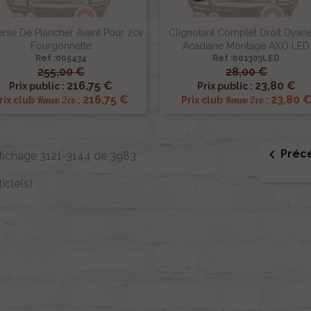
erse De Plancher Avant Pour 2cv
Clignotant Complet Droit Dyane
Fourgonnette
Acadiane Montage AXO LED
Ref :005434
Ref :001303LED
255,00 €
28,00 €


Aperçu rapide
Aperçu rapide
216,75 €
23,80 €
Prix public :
Prix public :
216,75 €
23,80 
Renov 2cv
Renov 2cv
rix club
:
Prix club
:

Préc
fichage 3121-3144 de 3983
ticle(s)