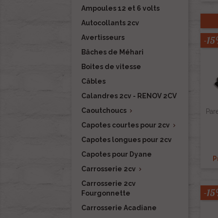
Ampoules 12 et 6 volts
Autocollants 2cv
Avertisseurs
-1
Bâches de Méhari
Boites de vitesse
Câbles
Calandres 2cv - RENOV 2CV
Caoutchoucs

Par
Capotes courtes pour 2cv

Capotes longues pour 2cv
Capotes pour Dyane
P
Carrosserie 2cv

Carrosserie 2cv
-1
Fourgonnette
Carrosserie Acadiane