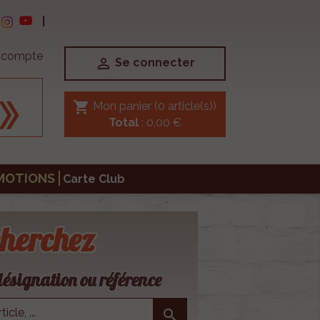
|
e compte

Se connecter
shopping_cart
Mon panier
(0 article(s))
Total
: 0,00 €
MOTIONS
Carte Club
herchez
ésignation ou référence
