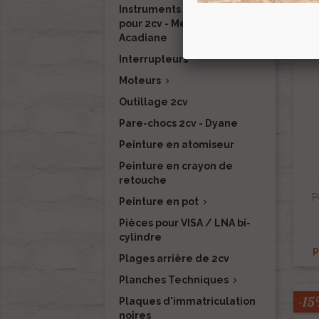
Instruments de mesure
pour 2cv - Méhari - Dyane -
Acadiane
Interrupteurs
Moteurs

Outillage 2cv
Pare-chocs 2cv - Dyane
Peinture en atomiseur
Peinture en crayon de
retouche
P
Peinture en pot

Pièces pour VISA / LNA bi-
cylindre
P
Plages arrière de 2cv
Planches Techniques

-1
Plaques d'immatriculation
noires