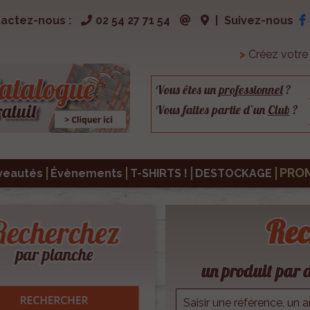
actez-nous :
02 54 27 71 54
|
Suivez-nous
>
Créez votr
Vous êtes un
professionnel
?
Vous faites partie d’un
Club
?
PRO
veautés
Évènements
T-SHIRTS !
DESTOCKAGE
Rec
un produit par d