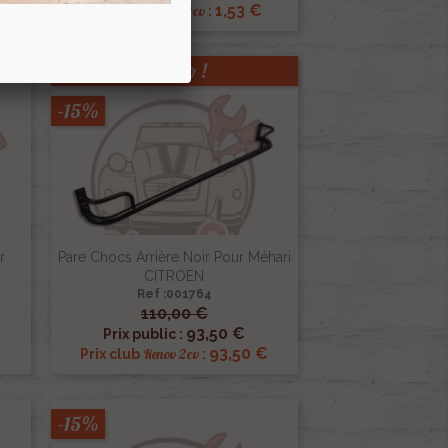
€
1,53 €
Renov 2cv
Prix club
:
Promo !
-15%
r
Pare Chocs Arrière Noir Pour Méhari
CITROEN
Ref :001764
110,00 €

Aperçu rapide
93,50 €
Prix public :
93,50 €
Renov 2cv
Prix club
:
-15%