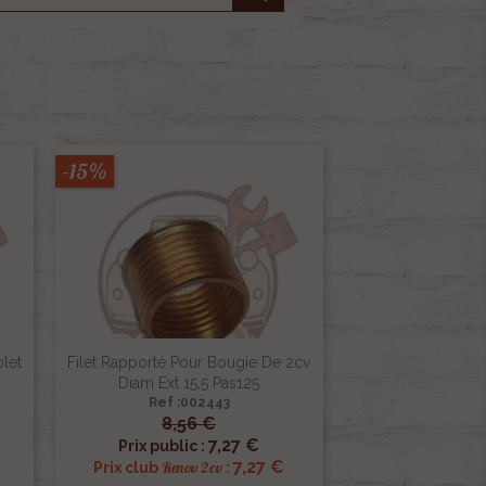
-15%
let
Filet Rapporté Pour Bougie De 2cv
Diam Ext 15,5 Pas125
Ref :002443
8,56 €

Aperçu rapide
7,27 €
Prix public :
7,27 €
Renov 2cv
Prix club
: