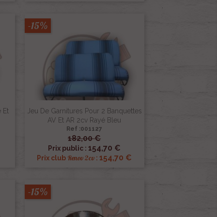
-15%
 Et
Jeu De Garnitures Pour 2 Banquettes
AV Et AR 2cv Rayé Bleu
Ref :001127
182,00 €

Aperçu rapide
154,70 €
Prix public :
€
154,70 €
Renov 2cv
Prix club
:
-15%