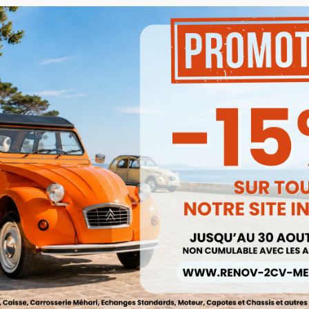
averse Intermédiaire Avant 2cv
Tole Sous Reservoir D'essence 
Fourgonnette AZU AK
2cv Méhari Et Dyane
Ref :005433
Ref :005373
165,00 €
38,00 €


Aperçu rapide
Aperçu rapide
140,25 €
32,30 €
Prix public :
Prix public :
140,25 €
32,30 
Renov 2cv
Renov 2cv
rix club
:
Prix club
:
Promo !
5%
-15%
he De Protection Pour Roue De
Jeu De Garnitures Sièges Et Banq
Secours Mehari
2cv Orange Rayé SYM
Ref :003915
Ref :003670
19,50 €
182,00 €


Aperçu rapide
Aperçu rapide
16,58 €
154,70 €
Prix public :
Prix public :