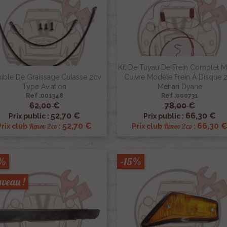
Kit De Tuyau De Frein Complet 
xible De Graissage Culasse 2cv
Cuivre Modèle Frein À Disque 
Type Aviation
Méhari Dyane
Ref :001348
Ref :000731
62,00 €
78,00 €


Aperçu rapide
Aperçu rapide
52,70 €
66,30 €
Prix public :
Prix public :
52,70 €
66,30 
Renov 2cv
Renov 2cv
Prix club
:
Prix club
:
5%
-15%
veau !