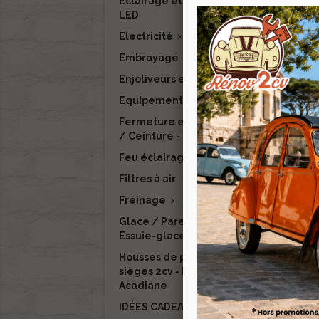
Eclairage et signalisation
Tr
LED
Electricité

Embrayage
Enjoliveurs et finitions
P
Equipement intérieur

Fermeture et verrouillage
-1
/ Ceinture - RENOV 2CV
Feu éclairage LED
Filtres à air
Freinage

Glace / Pare-brise /
Essuie-glace / Lave-glace
Housses de protection de
Bac
sièges 2cv - Dyane -
Acadiane
IDÉES CADEAUX