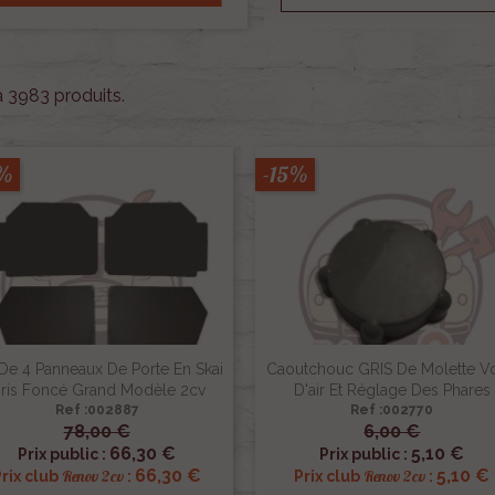
 a 3983 produits.
5%
-15%
 De 4 Panneaux De Porte En Skai
Caoutchouc GRIS De Molette Vo
ris Foncé Grand Modèle 2cv
D'air Et Réglage Des Phares
Ref :002887
Ref :002770
78,00 €
6,00 €


Aperçu rapide
Aperçu rapide
66,30 €
5,10 €
Prix public :
Prix public :
66,30 €
5,10 €
Renov 2cv
Renov 2cv
Prix club
:
Prix club
: