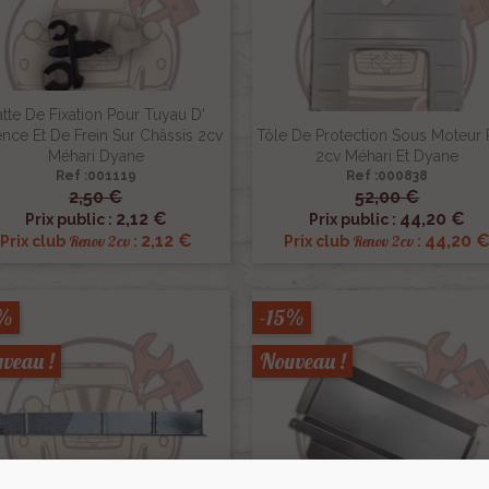
atte De Fixation Pour Tuyau D'
nce Et De Frein Sur Châssis 2cv
Tôle De Protection Sous Moteur 
Méhari Dyane
2cv Méhari Et Dyane
Ref :001119
Ref :000838
2,50 €
52,00 €


Aperçu rapide
Aperçu rapide
2,12 €
44,20 €
Prix public :
Prix public :
2,12 €
44,20 
Renov 2cv
Renov 2cv
Prix club
:
Prix club
:
5%
-15%
veau !
Nouveau !