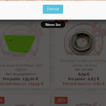
16,58 €
154,70 
Renov 2cv
Renov 2cv
Prix club
:
Prix club
:
Fermer
-15%
Rénov 2cv
Rondelle Cuvette 2cv M5 Pou
Tableau De Bord
orte Avant Droit Méhari VERT
Ref :002238
TIBESTI
0,74 €
Ref :004029VERT/T


Aperçu rapide
Aperçu rapide
135,00 €
0,63 €
Prix public :
Prix public :
125,55 €
0,63 €
Renov 2cv
Renov 2cv
rix club
:
Prix club
:
5%
-15%