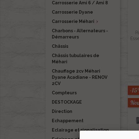
Carrosserie Ami 6 / Ami 8
Carrosserie Dyane
Carrosserie Méhari

Charbons - Alternateurs -
P
Démarreurs
Esse
Châssis
Châssis tubulaires de
Méhari
Chauffage 2cv Méhari
Dyane Acadiane - RENOV
2CV
-1
Compteurs
Nou
DESTOCKAGE
Direction
Echappement
Eclairage et signalisation