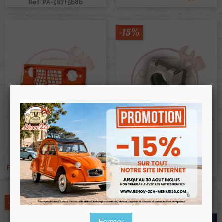
Ref :PA-967f5b8b
-15%
Ecrou Cage Pour Support De
Siège Méhari M8
Face Avant Méhari Ancien
Ref :003619
Modèle ORANGE
0,50 €
Ref :004012ORANGE/AM
192,00 €
0,43 €
Prix public :
Prix public :
178,56 €
0,43 €
Renov 2cv
Renov 2cv
Prix club
:
Prix club
:
-15%
-15%
Fermer