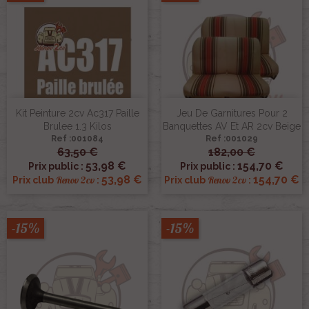
Kit Peinture 2cv Ac317 Paille
Jeu De Garnitures Pour 2
Brulee 1.3 Kilos
Banquettes AV Et AR 2cv Beige
Ref :001084
Ref :001029
63,50 €
182,00 €
53,98 €
154,70 €
Prix public :
Prix public :
53,98 €
154,70 €
Renov 2cv
Renov 2cv
Prix club
:
Prix club
:
-15%
-15%