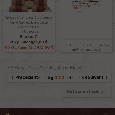
Sièges Complets 2CV Beige
Rayé Sièges Banquette
Asymétrique
Ref :005101
820,00 €
574,00 €
Prix public :
POSTE DE CONDUITE AK250
574,00 €
Renov 2cv
Prix club
:
Ref :PA-4cb0267e
Affichage 2617-2640 de 3983 article(s)
110


Précédent
Suivant
1
…
109
111
…
166

Retour en haut
