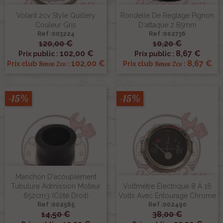
Volant 2cv Style Quillery
Rondelle De Reglage Pignon
Couleur Gris
D'attaque 2.85mm
Ref :003224
Ref :002736
120,00 €
10,20 €
102,00 €
8,67 €
Prix public :
Prix public :
102,00 €
8,67 €
Renov 2cv
Renov 2cv
Prix club
:
Prix club
:
-15%
-15%
Manchon D'acouplement
Tubulure Admission Moteur
Voltmètre Électrique 8 À 16
652cm3 (côté Droit)
Volts Avec Entourage Chrome
Ref :002565
Ref :002490
14,50 €
38,00 €