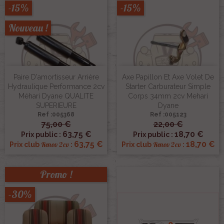
-15%
-15%
Nouveau !
Paire D'amortisseur Arrière
Axe Papillon Et Axe Volet De
Hydraulique Performance 2cv
Starter Carburateur Simple
Méhari Dyane QUALITE
Corps 34mm 2cv Mehari
SUPERIEURE
Dyane
Ref :005368
Ref :005123
75,00 €
22,00 €
63,75 €
18,70 €
Prix public :
Prix public :
63,75 €
18,70 €
Renov 2cv
Renov 2cv
Prix club
:
Prix club
:
Promo !
-30%