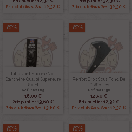
12,32 €
32,30 €
Prix public :
Prix public :
12,32 €
32,30 €
Renov 2cv
Renov 2cv
Prix club
:
Prix club
:
-15%
-15%
Tube Joint Silicone Noir
Étanchéité Qualité Supérieure
Renfort Droit Sous Fond De
80ml
Coffre 2cv
Ref :002289
Ref :001658
16,00 €
14,50 €
13,60 €
12,32 €
Prix public :
Prix public :
13,60 €
12,32 €
Renov 2cv
Renov 2cv
Prix club
:
Prix club
:
-15%
-15%