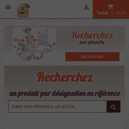


shopping_cart
Total
: 0,00 €
Recherchez
un produit par désignation ou référence
