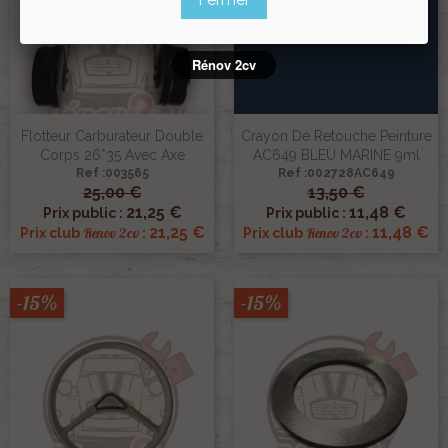
Rénov 2cv
Flotteur Carburateur Double
Crayon De Retouche Peinture
Corps 26*35 Avec Axe
AC649 BLEU MARINE 9ml
Ref :003565
Ref :002728AC649
25,00 €
13,50 €
21,25 €
11,48 €
Prix public :
Prix public :
21,25 €
11,48 €
Renov 2cv
Renov 2cv
Prix club
:
Prix club
:
-15%
-15%