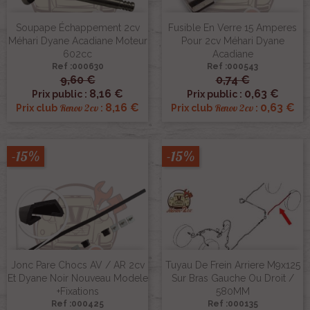
Soupape Échappement 2cv
Fusible En Verre 15 Amperes
Méhari Dyane Acadiane Moteur
Pour 2cv Méhari Dyane
602cc
Acadiane
Ref :000630
Ref :000543
9,60 €
0,74 €
8,16 €
0,63 €
Prix public :
Prix public :
8,16 €
0,63 €
Renov 2cv
Renov 2cv
Prix club
:
Prix club
:
-15%
-15%
Jonc Pare Chocs AV / AR 2cv
Tuyau De Frein Arriere M9x125
Et Dyane Noir Nouveau Modele
Sur Bras Gauche Ou Droit /
+fixations
580MM
Ref :000425
Ref :000135