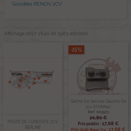
Goodies RENOV 2CV
Affichage 2617-2640 de 3983 article(s)
-15%
Gâche De Serrure Gauche De
2cv Et Méhari
Ref :003573
20,80 €
POSTE DE CONDUITE 2CV
17,68 €
Prix public :
BERLINE
17,68 €
Renov 2cv
Prix club
: