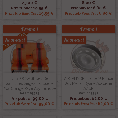
23,00 €
8,00 €
19,55 €
6,80 €
Prix public :
Prix public :
19,55 €
6,80 €
Renov 2cv
Renov 2cv
Prix club
:
Prix club
:
Promo !
Promo !
Nouveau !
Nouveau !
DESTOCKAGE Jeu De
A REPEINDRE Jante 15 Pouce
Garnitures Sièges Banquette
2cv Mehari Dyane Acadiane
2cv Orange Rayé Asymétrique
AZUR
Ref :005715
Ref :005542
99,00 €
62,00 €
Prix public :
Prix public :
99,00 €
62,00 €
Renov 2cv
Renov 2cv
Prix club
:
Prix club
: