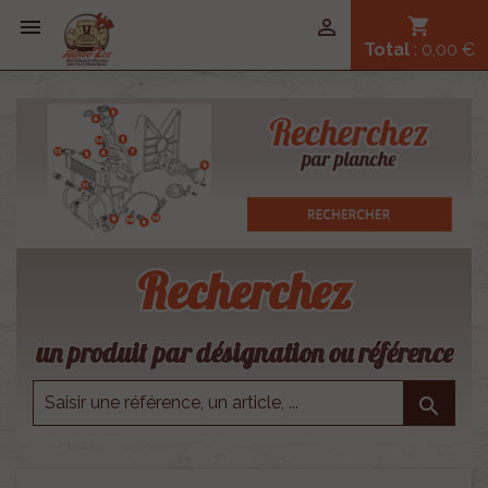


shopping_cart
Total
: 0,00 €
Recherchez
un produit par désignation ou référence
