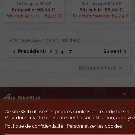
Ref :004042BEIGE
Ref :004042ORANGE
68,00 €
68,00 €
Prix public :
Prix public :
63,24 €
63,24 €
Renov 2cv
Renov 2cv
Prix club
:
Prix club
:
Affichage 49-72 de 162 article(s)
3


Précédent
Suivant
1
2
4
…
7

Retour en haut

Au menu
Ce site Web utilise ses propres cookies et ceux de tiers à de

Pour infos
Pour donner votre consentement à son utilisation, appuyez
Politique de confidentialité
Personnaliser les cookies