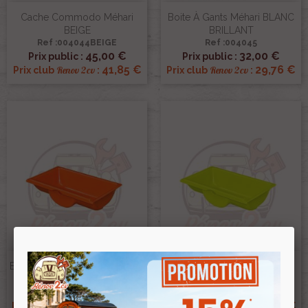
Cache Commodo Méhari
Boite À Gants Méhari BLANC
BEIGE
BRILLANT
Ref :004044BEIGE
Ref :004045
45,00 €
32,00 €
Prix public :
Prix public :
41,85 €
29,76 €
Renov 2cv
Renov 2cv
Prix club
:
Prix club
:
Boite À Gants Méhari ORANGE
Boite À Gants Méhari JAUNE
Ref :004045ORANGE
Ref :004045JAUNE
48,00 €
48,00 €
Prix public :
Prix public :
44,64 €
44,64 €
Renov 2cv
Renov 2cv
Prix club
:
Prix club
: