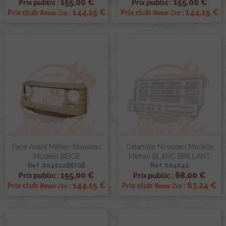
155,00 €
155,00 €
Prix public :
Prix public :
144,15 €
144,15 €
Renov 2cv
Renov 2cv
Prix club
:
Prix club
:
Face Avant Méhari Nouveau
Calandre Nouveau Modèle
Modèle BEIGE
Méhari BLANC BRILLANT
Ref :004012BEIGE
Ref :004042
155,00 €
68,00 €
Prix public :
Prix public :
144,15 €
63,24 €
Renov 2cv
Renov 2cv
Prix club
:
Prix club
: