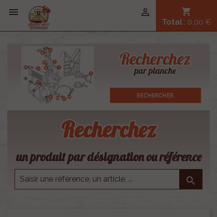


shopping_cart
Total
: 0,00 €
Recherchez
un produit par désignation ou référence
