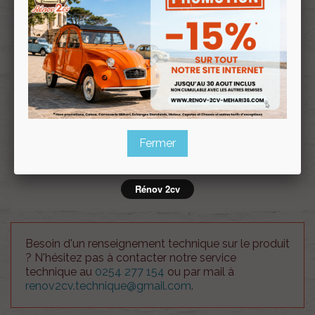
Souscrire
Renov 2cv
au club
Calandre nouveau modèle Méhari VERT TIBESTI
Attention !!, le coût des frais d'envois est à titre
indicatif. Notre service client vous recontactera en
Fermer
cas de supplément en fonction du volume de votre
commande.
Rénov 2cv
Besoin d'un renseignement technique sur le produit
? N'hésitez pas à contacter notre service
technique au
0254 277 154
ou par mail à
renov2cv.technique@gmail.com
.