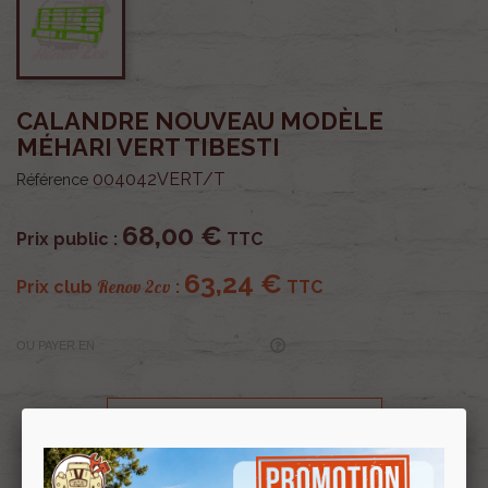
CALANDRE NOUVEAU MODÈLE
MÉHARI VERT TIBESTI
004042VERT/T
Référence
68,00 €
Prix public :
TTC
63,24 €
Renov 2cv
Prix club
:
TTC
OU PAYER EN
Profitez de prix remisés
Renov 2cv
avec la Carte club