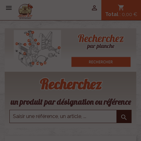


shopping_cart
Total
: 0,00 €
Recherchez
un produit par désignation ou référence
