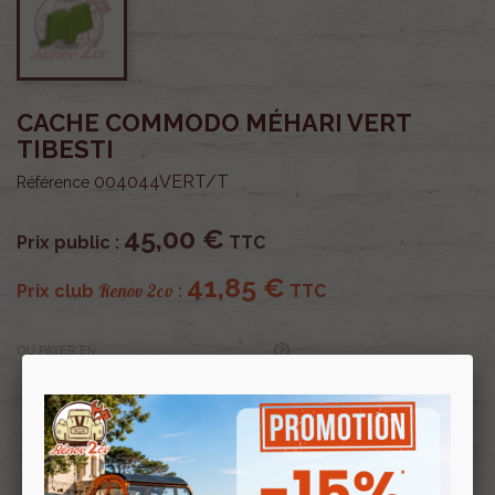
CACHE COMMODO MÉHARI VERT
TIBESTI
004044VERT/T
Référence
45,00 €
Prix public :
TTC
41,85 €
Renov 2cv
Prix club
:
TTC
OU PAYER EN
Profitez de prix remisés
Renov 2cv
avec la Carte club