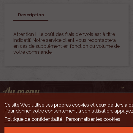
Description
Attention !!, le coût des frais d'envois est à titre
indicatif. Notre service client vous recontactera
en cas de supplément en fonction du volume de
votre commande.

Au menu
Ce site Web utilise ses propres cookies et ceux de tiers à de

Pour infos
Pour donner votre consentement à son utilisation, appuyez
Politique de confidentialité
Personnaliser les cookies
