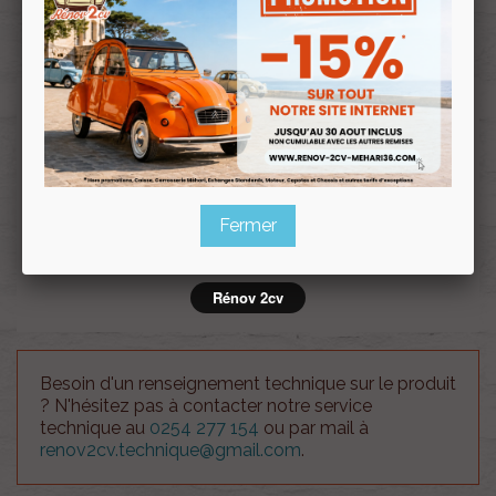
Souscrire
Renov 2cv
au club
Face avant Méhari nouveau modèle VERT TIBESTI
Attention !!, le coût des frais d'envois est à titre
indicatif. Notre service client vous recontactera en
Fermer
cas de supplément en fonction du volume de votre
commande.
Rénov 2cv
Besoin d'un renseignement technique sur le produit
? N'hésitez pas à contacter notre service
technique au
0254 277 154
ou par mail à
renov2cv.technique@gmail.com
.