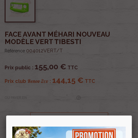
FACE AVANT MÉHARI NOUVEAU
MODÈLE VERT TIBESTI
004012VERT/T
Référence
155,00 €
Prix public :
TTC
144,15 €
Renov 2cv
Prix club
:
TTC
OU PAYER EN
Profitez de prix remisés
Renov 2cv
avec la Carte club