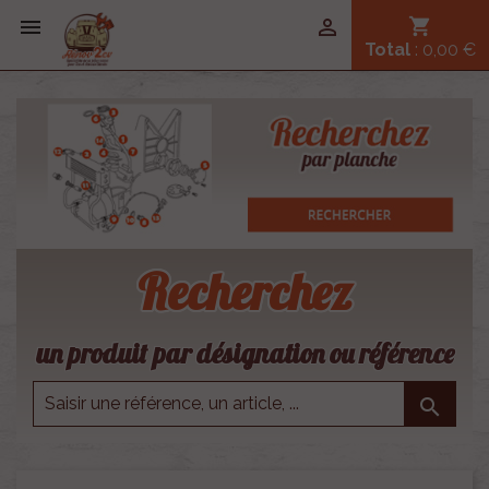


shopping_cart
Total
: 0,00 €
Recherchez
un produit par désignation ou référence
