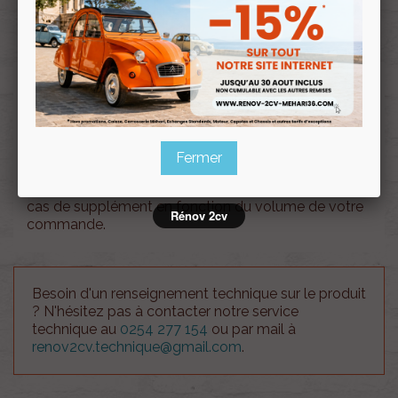
Souscrire
Renov 2cv
au club
Calandre nouveau modèle Méhari BLANC
BRILLANT
Fermer
Attention !!, le coût des frais d'envois est à titre
indicatif. Notre service client vous recontactera en
cas de supplément en fonction du volume de votre
Rénov 2cv
commande.
Besoin d'un renseignement technique sur le produit
? N'hésitez pas à contacter notre service
technique au
0254 277 154
ou par mail à
renov2cv.technique@gmail.com
.