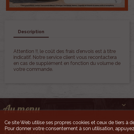
Description
Attention !!, le coût des frais d'envois est à titre
indicatif. Notre service client vous recontactera
en cas de supplément en fonction du volume de
votre commande.

Au menu
Ce site Web utilise ses propres cookies et ceux de tiers à de

Pour infos
Pour donner votre consentement à son utilisation, appuyez