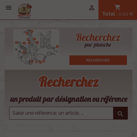


shopping_cart
Total
: 0,00 €
Recherchez
un produit par désignation ou référence
