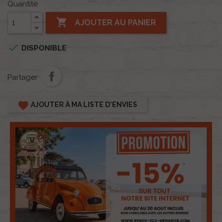
Quantité

AJOUTER AU PANIER

DISPONIBLE
Partager
favorite
AJOUTER À MA LISTE D'ENVIES