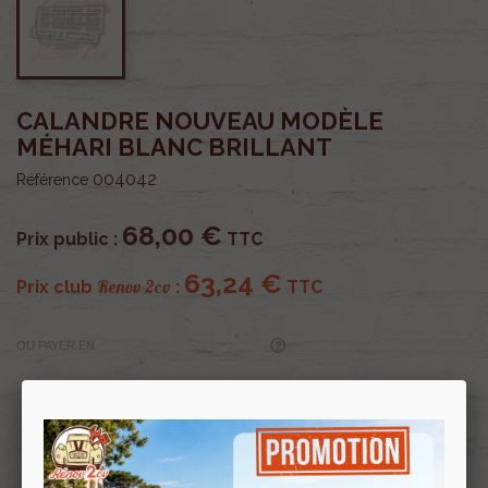
CALANDRE NOUVEAU MODÈLE
MÉHARI BLANC BRILLANT
004042
Référence
68,00 €
Prix public :
TTC
63,24 €
Renov 2cv
Prix club
:
TTC
OU PAYER EN
Profitez de prix remisés
Renov 2cv
avec la Carte club