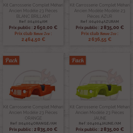
Kit Carrosserie Complet Méhari
Kit Carrosserie Complet Méhari
Ancien Modèle 23 Pièces
Ancien Modèle Modèle 23
BLANC BRILLANT
Pièces AZUR
Ref :004004AM
Ref :004004AZURAM
2 650,00 €
2 835,00 €
Prix public :
Prix public :
Renov 2cv
Renov 2cv
Prix club
:
Prix club
:
2 464,50 €
2 636,55 €
Pack
Pack
Kit Carrosserie Complet Méhari
Kit Carrosserie Complet Méhari
Ancien Modèle 23 Pièces
Ancien Modèle 23 Pièces
ORANGE
JAUNE
Ref :004004ORANGE/AM
Ref :004004JAUNE/AM
2 835,00 €
2 835,00 €
Prix public :
Prix public :