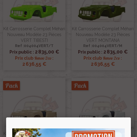
Kit Carrosserie Complet Méhari
Kit Carrosserie Complet Méhari
Nouveau Modèle 23 Pièces
Nouveau Modèle 23 Pièces
VERT TIBESTI
VERT MONTANA
Ref :004004VERT/T
Ref :004004VERT/M
2 835,00 €
2 835,00 €
Prix public :
Prix public :
Renov 2cv
Renov 2cv
Prix club
:
Prix club
:
2 636,55 €
2 636,55 €
Pack
Pack
Kit Carrosserie Complet Méhari
Kit Carrosserie Complet Méhari
Nouveau Modèle /ancien