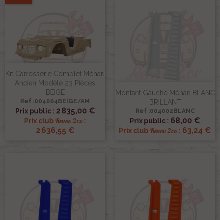
Kit Carrosserie Complet Méhari
Ancien Modèle 23 Pièces
BEIGE
Montant Gauche Méhari BLANC
Ref :004004BEIGE/AM
BRILLANT
2 835,00 €
Prix public :
Ref :004002BLANC
68,00 €
Renov 2cv
Prix club
:
Prix public :
2 636,55 €
63,24 €
Renov 2cv
Prix club
: