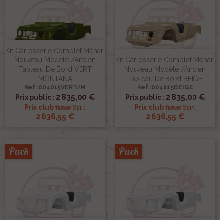
Kit Carrosserie Complet Méhari
Nouveau Modèle /ancien
Kit Carrosserie Complet Méhari
Tableau De Bord VERT
Nouveau Modèle /ancien
MONTANA
Tableau De Bord BEIGE
Ref :004015VERT/M
Ref :004015BEIGE
2 835,00 €
2 835,00 €
Prix public :
Prix public :
Renov 2cv
Renov 2cv
Prix club
:
Prix club
:
2 636,55 €
2 636,55 €
Pack
Pack