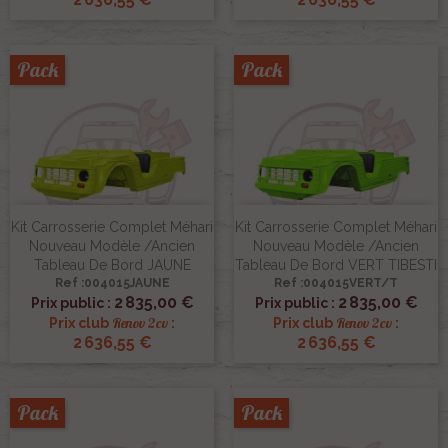
Pack
Pack
Kit Carrosserie Complet Méhari
Kit Carrosserie Complet Méhari
Nouveau Modèle /ancien
Nouveau Modèle /ancien
Tableau De Bord JAUNE
Tableau De Bord VERT TIBESTI
Ref :004015JAUNE
Ref :004015VERT/T
2 835,00 €
2 835,00 €
Prix public :
Prix public :
Renov 2cv
Renov 2cv
Prix club
:
Prix club
:
2 636,55 €
2 636,55 €
Pack
Pack