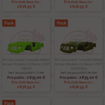
Renov 2cv
Renov 2cv
Prix club
:
Prix club
:
2 636,55 €
2 636,55 €
Pack
Pack
Kit Carrosserie Complet Méhari
Kit Carrosserie Complet Méhari
Ancien Modèle 23 Pièces VERT
Ancien Modèle 23 Pièces VERT
TIBESTI
MONTANA
Ref :004004VERT/T/AM
Ref :004004VERT/M/AM
2 835,00 €
2 835,00 €
Prix public :
Prix public :
Renov 2cv
Renov 2cv
Prix club
:
Prix club
:
2 636,55 €
2 636,55 €
Pack