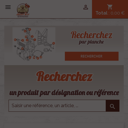


shopping_cart
Total
: 0,00 €
Recherchez
un produit par désignation ou référence
