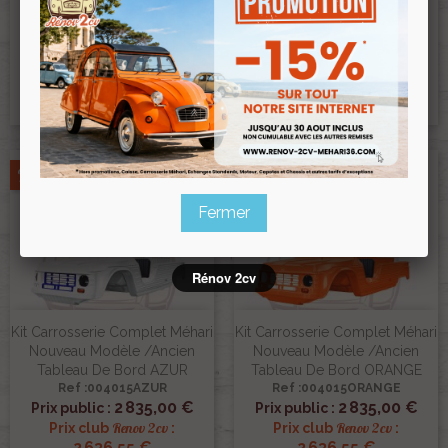
Nouveau Modèle 23 Pièces
Tableau De Bord BLANC
BEIGE
BRILLANT
Ref :004004BEIGE
Ref :004015
2 835,00 €
2 650,00 €
Prix public :
Prix public :
Renov 2cv
Renov 2cv
Prix club
:
Prix club
:
2 636,55 €
2 464,50 €
Pack
Pack
Fermer
Rénov 2cv
Kit Carrosserie Complet Méhari
Kit Carrosserie Complet Méhari
Nouveau Modèle /ancien
Nouveau Modèle /ancien
Tableau De Bord AZUR
Tableau De Bord ORANGE
Ref :004015AZUR
Ref :004015ORANGE
2 835,00 €
2 835,00 €
Prix public :
Prix public :
Renov 2cv
Renov 2cv
Prix club
:
Prix club
:
2 636,55 €
2 636,55 €