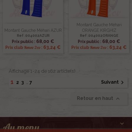
Montant Gauche Méhari
Montant Gauche Méhari AZUR
ORANGE KIRGHIZ
Ref :004002AZUR
Ref :004002ORANGE
68,00 €
68,00 €
Prix public :
Prix public :
63,24 €
63,24 €
Renov 2cv
Renov 2cv
Prix club
:
Prix club
:
Affichage 1-24 de 162 article(s)
1

Suivant
2
3
…
7

Retour en haut

Au menu