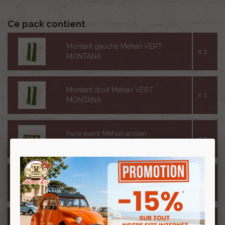
Ce pack contient
Montant gauche Méhari VERT
x 1
MONTANA
Montant droit Méhari VERT
x 1
MONTANA
Face avant Méhari ancien
x 1
modèle VERT MONTANA
Jupe arrière Méhari nouveau
x 1
modèle VERT MONTANA
Porte avant gauche Méhari