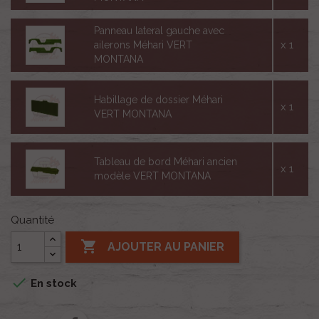
Panneau lateral gauche avec
x 1
ailerons Méhari VERT
MONTANA
Habillage de dossier Méhari
x 1
VERT MONTANA
Tableau de bord Méhari ancien
x 1
modèle VERT MONTANA
Quantité

AJOUTER AU PANIER

En stock