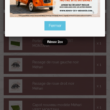
x 1
VERT MONTANA
Porte avant droit Méhari VERT
x 1
MONTANA
Fermer
Porte arrière Méhari VERT
Rénov 2cv
x 1
MONTANA
Passage de roue gauche noir
x 1
Méhari
Passage de roue droit noir
x 1
Méhari
Capot nouveau modèle Méhari
x 1
VERT MONTANA