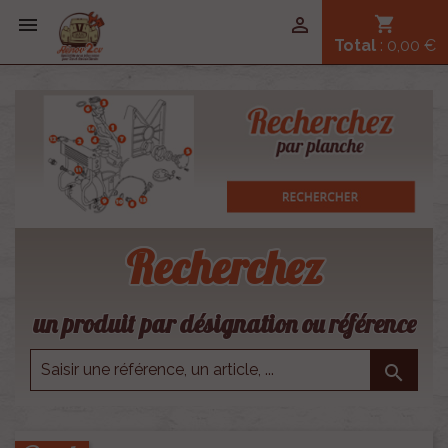


shopping_cart
Total
: 0,00 €
Recherchez
un produit par désignation ou référence
