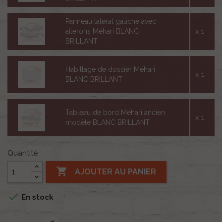
Panneau lateral gauche avec
x 1
ailerons Méhari BLANC
BRILLANT
Habillage de dossier Méhari
x 1
BLANC BRILLANT
Tableau de bord Méhari ancien
x 1
modèle BLANC BRILLANT
Quantité

AJOUTER AU PANIER

En stock