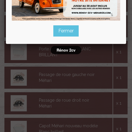
x 1
AZUR
x 1
Porte avant droit Méhari AZUR
Fermer
Porte arrière Méhari BLANC
Rénov 2cv
x 1
BRILLANT
Passage de roue gauche noir
x 1
Méhari
Passage de roue droit noir
x 1
Méhari
Capot Méhari nouveau modèle
x 1
Blanc brillant