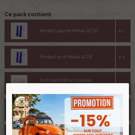
Ce pack contient
x 1
Montant gauche Méhari AZUR
x 1
Montant droit Méhari AZUR
Face avant Méhari nouveau
x 1
modèle BLANC BRILLANT
Jupe arrière Méhari nouveau
x 1
modèle BLANC BRILLANT
Porte avant gauche Méhari