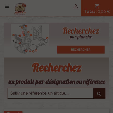


shopping_cart
Total
: 0,00 €
Recherchez
un produit par désignation ou référence
