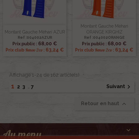
Montant Gauche Méhari
Montant Gauche Méhari AZUR
ORANGE KIRGHIZ
Ref :004002AZUR
Ref :004002ORANGE
68,00 €
68,00 €
Prix public :
Prix public :
63,24 €
63,24 €
Renov 2cv
Renov 2cv
Prix club
:
Prix club
:
Affichage 1-24 de 162 article(s)
1

Suivant
2
3
…
7

Retour en haut

Au menu