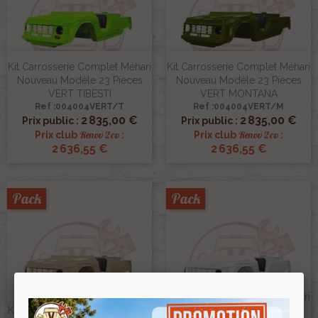
Kit Carrosserie Complet Méhari
Kit Carrosserie Complet Méhari
Nouveau Modèle 23 Pièces
Nouveau Modèle 23 Pièces
VERT TIBESTI
VERT MONTANA
Ref :004004VERT/T
Ref :004004VERT/M
2 835,00 €
2 835,00 €
Prix public :
Prix public :
Renov 2cv
Renov 2cv
Prix club
:
Prix club
:
2 636,55 €
2 636,55 €
Pack
Pack
Kit Carrosserie Complet Méhari
Kit Carrosserie Complet Méhari
Nouveau Modèle /ancien