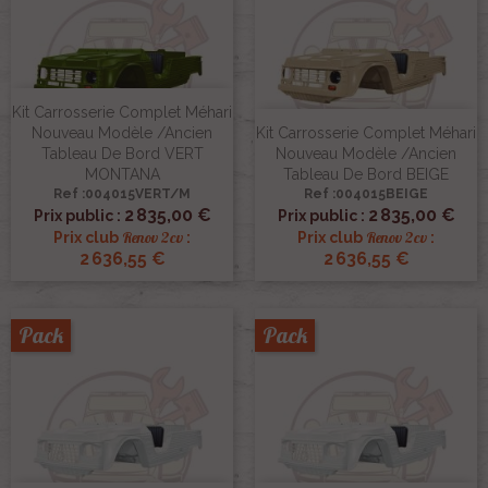
Kit Carrosserie Complet Méhari
Nouveau Modèle /ancien
Kit Carrosserie Complet Méhari
Tableau De Bord VERT
Nouveau Modèle /ancien
MONTANA
Tableau De Bord BEIGE
Ref :004015VERT/M
Ref :004015BEIGE
2 835,00 €
2 835,00 €
Prix public :
Prix public :
Renov 2cv
Renov 2cv
Prix club
:
Prix club
:
2 636,55 €
2 636,55 €
Pack
Pack