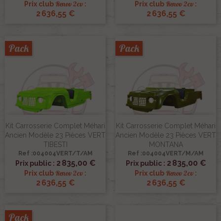
Renov 2cv
Renov 2cv
Prix club
:
Prix club
:
2 636,55 €
2 636,55 €
Pack
Pack
Kit Carrosserie Complet Méhari
Kit Carrosserie Complet Méhari
Ancien Modèle 23 Pièces VERT
Ancien Modèle 23 Pièces VERT
TIBESTI
MONTANA
Ref :004004VERT/T/AM
Ref :004004VERT/M/AM
2 835,00 €
2 835,00 €
Prix public :
Prix public :
Renov 2cv
Renov 2cv
Prix club
:
Prix club
:
2 636,55 €
2 636,55 €
Pack