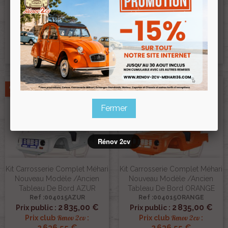
Nouveau Modèle 23 Pièces
Tableau De Bord BLANC
BEIGE
BRILLANT
Ref :004004BEIGE
Ref :004015
2 835,00 €
2 650,00 €
Prix public :
Prix public :
Renov 2cv
Renov 2cv
Prix club
:
Prix club
:
2 636,55 €
2 464,50 €
Pack
Pack
Fermer
Rénov 2cv
Kit Carrosserie Complet Méhari
Kit Carrosserie Complet Méhari
Nouveau Modèle /ancien
Nouveau Modèle /ancien
Tableau De Bord AZUR
Tableau De Bord ORANGE
Ref :004015AZUR
Ref :004015ORANGE
2 835,00 €
2 835,00 €
Prix public :
Prix public :
Renov 2cv
Renov 2cv
Prix club
:
Prix club
:
2 636,55 €
2 636,55 €