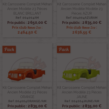
Kit Carrosserie Complet Méhari
Kit Carrosserie Complet Méhari
Ancien Modèle 23 Pièces
Ancien Modèle Modèle 23
BLANC BRILLANT
Pièces AZUR
Ref :004004AM
Ref :004004AZURAM
2 650,00 €
2 835,00 €
Prix public :
Prix public :
Renov 2cv
Renov 2cv
Prix club
:
Prix club
:
2 464,50 €
2 636,55 €
Pack
Pack
Kit Carrosserie Complet Méhari
Kit Carrosserie Complet Méhari
Ancien Modèle 23 Pièces
Ancien Modèle 23 Pièces
ORANGE
JAUNE
Ref :004004ORANGE/AM
Ref :004004JAUNE/AM
2 835,00 €
2 835,00 €
Prix public :
Prix public :