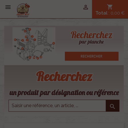


shopping_cart
Total
: 0,00 €
Recherchez
un produit par désignation ou référence
