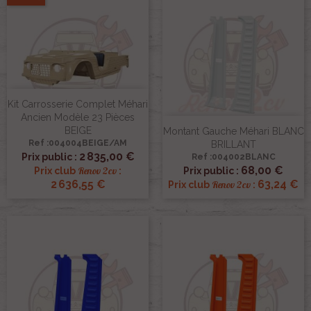
Kit Carrosserie Complet Méhari
Ancien Modèle 23 Pièces
BEIGE
Montant Gauche Méhari BLANC
Ref :004004BEIGE/AM
BRILLANT
2 835,00 €
Prix public :
Ref :004002BLANC
68,00 €
Renov 2cv
Prix club
:
Prix public :
2 636,55 €
63,24 €
Renov 2cv
Prix club
: