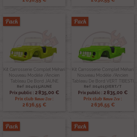
Pack
Pack
Kit Carrosserie Complet Méhari
Kit Carrosserie Complet Méhari
Nouveau Modèle /ancien
Nouveau Modèle /ancien
Tableau De Bord JAUNE
Tableau De Bord VERT TIBESTI
Ref :004015JAUNE
Ref :004015VERT/T
2 835,00 €
2 835,00 €
Prix public :
Prix public :
Renov 2cv
Renov 2cv
Prix club
:
Prix club
:
2 636,55 €
2 636,55 €
Pack
Pack