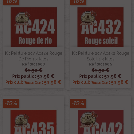
-15%
-15%
Kit Peinture 2cv Ac424 Rouge
Kit Peinture 2cv Ac432 Rouge
De Rio 1.3 Kilos
Soleil 1.3 Kilos
Ref :001068
Ref :001069
63,50 €
63,50 €
53,98 €
53,98 €
Prix public :
Prix public :
53,98 €
53,98 €
Renov 2cv
Renov 2cv
Prix club
:
Prix club
:
-15%
-15%