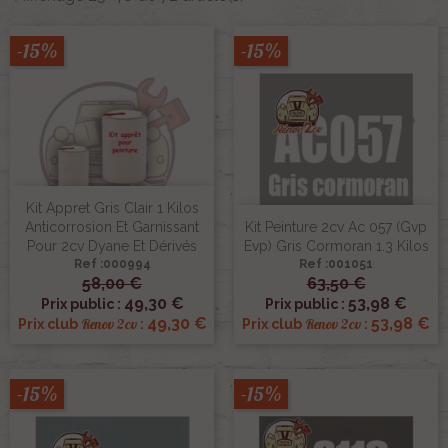
-15%
-15%
Kit Appret Gris Clair 1 Kilos
Anticorrosion Et Garnissant
Kit Peinture 2cv Ac 057 (gvp
Pour 2cv Dyane Et Dérivés
Evp) Gris Cormoran 1.3 Kilos
Ref :000994
Ref :001051
58,00 €
63,50 €
49,30 €
53,98 €
Prix public :
Prix public :
49,30 €
53,98 €
Renov 2cv
Renov 2cv
Prix club
:
Prix club
:
-15%
-15%