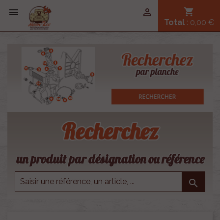


shopping_cart
Total
: 0,00 €
Recherchez
un produit par désignation ou référence
