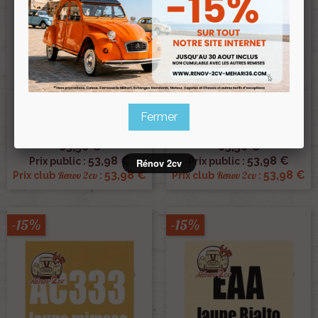
Kit Peinture 2cv Ac321 Jaune
Kit Peinture 2cv Ac331 Jaune
Fermer
Primevere 1.3 Kilos
Cedra 1.3 Kilos
Ref :001060
Ref :001061
63,50 €
63,50 €
53,98 €
53,98 €
Prix public :
Prix public :
Rénov 2cv
53,98 €
53,98 €
Renov 2cv
Renov 2cv
Prix club
:
Prix club
:
-15%
-15%