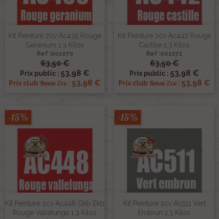
Kit Peinture 2cv Ac435 Rouge
Kit Peinture 2cv Ac442 Rouge
Geranium 1.3 Kilos
Castille 1.3 Kilos
Ref :001070
Ref :001071
63,50 €
63,50 €
53,98 €
53,98 €
Prix public :
Prix public :
53,98 €
53,98 €
Renov 2cv
Renov 2cv
Prix club
:
Prix club
:
-15%
-15%
Kit Peinture 2cv Ac448 Gkb Ekb
Kit Peinture 2cv Ac511 Vert
Rouge Vallelunga 1.3 Kilos
Embrun 1.3 Kilos