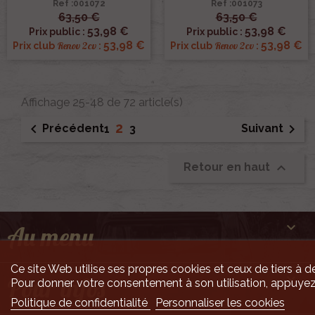
Ref :001072
Ref :001073
63,50 €
63,50 €
53,98 €
53,98 €
Prix public :
Prix public :
53,98 €
53,98 €
Renov 2cv
Renov 2cv
Prix club
:
Prix club
:
Affichage 25-48 de 72 article(s)
2


Précédent
Suivant
1
3

Retour en haut

Au menu
Ce site Web utilise ses propres cookies et ceux de tiers à de

Pour infos
Pour donner votre consentement à son utilisation, appuyez
Politique de confidentialité
Personnaliser les cookies