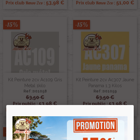
53,98 €
51,00 €
Renov 2cv
Renov 2cv
Prix club
:
Prix club
:
-15%
-15%
Kit Peinture 2cv Ac109 Gris
Kit Peinture 2cv Ac307 Jaune
Metal 1kilo
Panama 1.3 Kilos
Ref :001058
Ref :001059
63,50 €
63,50 €
53,98 €
53,98 €
Prix public :
Prix public :
53,98 €
53,98 €
Renov 2cv
Renov 2cv
Prix club
:
Prix club
:
-15%
-15%