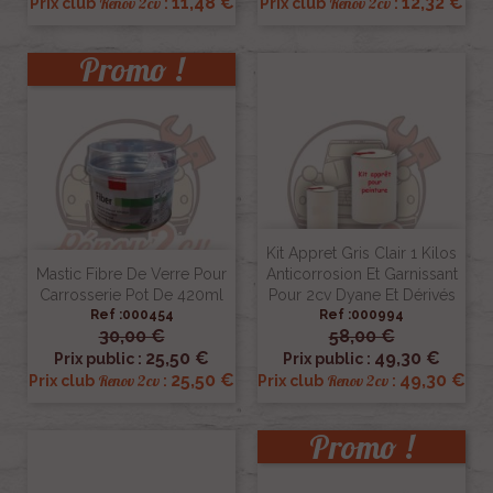
11,48 €
12,32 €
Renov 2cv
Renov 2cv
Prix club
:
Prix club
:
Promo !
Kit Appret Gris Clair 1 Kilos
Mastic Fibre De Verre Pour
Anticorrosion Et Garnissant
Carrosserie Pot De 420ml
Pour 2cv Dyane Et Dérivés
Ref :000454
Ref :000994
30,00 €
58,00 €
25,50 €
49,30 €
Prix public :
Prix public :
25,50 €
49,30 €
Renov 2cv
Renov 2cv
Prix club
:
Prix club
:
Promo !