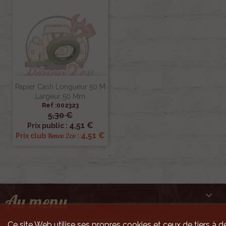
Papier Cash Longueur 50 M
Largeur 50 Mm
Ref :002323
5,30 €
4,51 €
Prix public :
4,51 €
Renov 2cv
Prix club
:

Au menu
Ce site Web utilise ses propres cookies et ceux de tiers à de