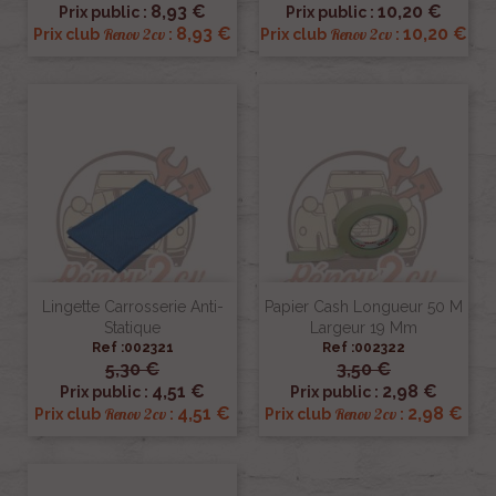
8,93 €
10,20 €
Prix public :
Prix public :
8,93 €
10,20 €
Renov 2cv
Renov 2cv
Prix club
:
Prix club
:
Lingette Carrosserie Anti-
Papier Cash Longueur 50 M
Statique
Largeur 19 Mm
Ref :002321
Ref :002322
5,30 €
3,50 €
4,51 €
2,98 €
Prix public :
Prix public :
4,51 €
2,98 €
Renov 2cv
Renov 2cv
Prix club
:
Prix club
: