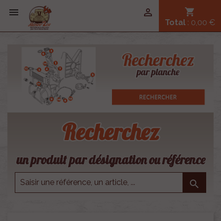


shopping_cart
Total
: 0,00 €
Recherchez
un produit par désignation ou référence
