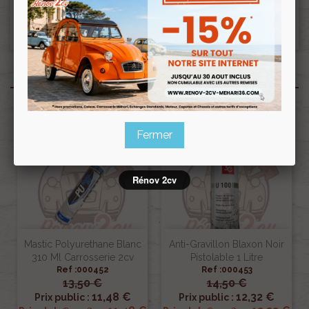
Ceci pourra donc retarder le départ de la
commande d’une semaine.??
Produits associés
Fermer
Rénov 2cv
Mastic Polyurethane Blanc
Anti-Gravillon Blaxon Noir
310 Ml Carrosserie 2cv
Pistolable 1 Litre
Ref :000452
Ref :000453
13,50 €
14,50 €
11,48 €
12,32 €
Prix public :
Prix public :