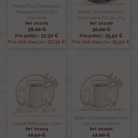
Mastic Pour Carrosserie
Plastique Pot De 500
Mastic De Finition Pour
Grammes
Carrosserie Pot De 1 Kg
Ref :002165
Ref :002166
38,00 €
30,00 €
32,30 €
25,50 €
Prix public :
Prix public :
32,30 €
25,50 €
Renov 2cv
Renov 2cv
Prix club
:
Prix club
:
Bidon De Dégraissant Pour
Diluant Nettoyage 1 Litre
Carrosserie 250mL
Ref :002319
Ref :002320
10,50 €
12,00 €