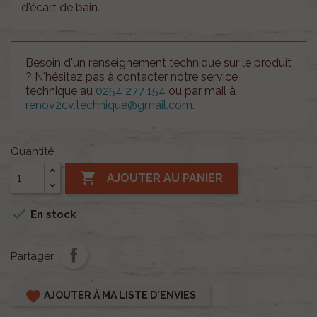
d'écart de bain.
Besoin d'un renseignement technique sur le produit
? N'hésitez pas à contacter notre service
technique au
0254 277 154
ou par mail à
renov2cv.technique@gmail.com
.
Quantité

AJOUTER AU PANIER

En stock
Partager
favorite
AJOUTER À MA LISTE D'ENVIES