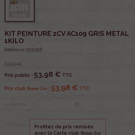
KIT PEINTURE 2CV AC109 GRIS METAL
1KILO
001058
Référence
63,50 €
53,98 €
Prix public :
TTC
53,98 €
Renov 2cv
Prix club
:
TTC
OU PAYER EN
Profitez de prix remisés
Renov 2cv
avec la Carte club