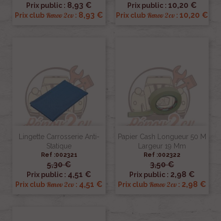
8,93 €
10,20 €
Prix public :
Prix public :
8,93 €
10,20 €
Renov 2cv
Renov 2cv
Prix club
:
Prix club
:
Lingette Carrosserie Anti-
Papier Cash Longueur 50 M
Statique
Largeur 19 Mm
Ref :002321
Ref :002322
5,30 €
3,50 €
4,51 €
2,98 €
Prix public :
Prix public :
4,51 €
2,98 €
Renov 2cv
Renov 2cv
Prix club
:
Prix club
: