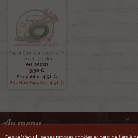
Papier Cash Longueur 50 M
Largeur 50 Mm
Ref :002323
5,30 €
4,51 €
Prix public :
4,51 €
Renov 2cv
Prix club
:

Au menu
Ce site Web utilise ses propres cookies et ceux de tiers à de