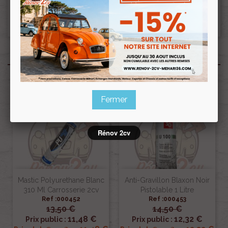
Ceci pourra donc retarder le départ de la
commande d’une semaine.
Produits associés
Fermer
Rénov 2cv
Mastic Polyurethane Blanc
Anti-Gravillon Blaxon Noir
310 Ml Carrosserie 2cv
Pistolable 1 Litre
Ref :000452
Ref :000453
13,50 €
14,50 €
11,48 €
12,32 €
Prix public :
Prix public :