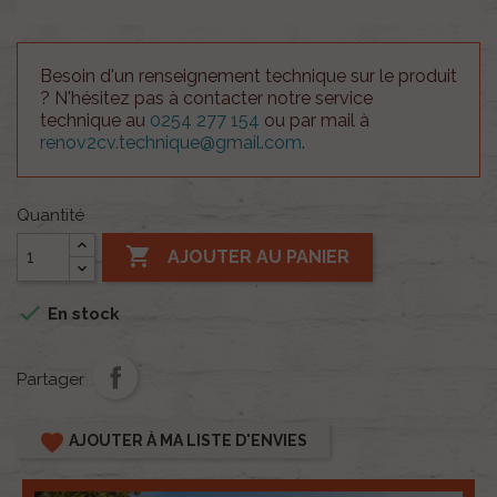
Besoin d'un renseignement technique sur le produit
? N'hésitez pas à contacter notre service
technique au
0254 277 154
ou par mail à
renov2cv.technique@gmail.com
.
Quantité

AJOUTER AU PANIER

En stock
Partager
favorite
AJOUTER À MA LISTE D'ENVIES