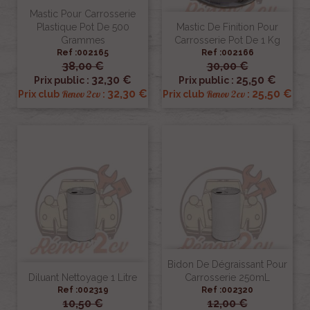
Mastic Pour Carrosserie
Plastique Pot De 500
Mastic De Finition Pour
Grammes
Carrosserie Pot De 1 Kg
Ref :002165
Ref :002166
38,00 €
30,00 €
32,30 €
25,50 €
Prix public :
Prix public :
32,30 €
25,50 €
Renov 2cv
Renov 2cv
Prix club
:
Prix club
:
Bidon De Dégraissant Pour
Diluant Nettoyage 1 Litre
Carrosserie 250mL
Ref :002319
Ref :002320
10,50 €
12,00 €