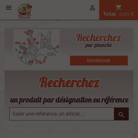


shopping_cart
Total
: 0,00 €
Recherchez
un produit par désignation ou référence
