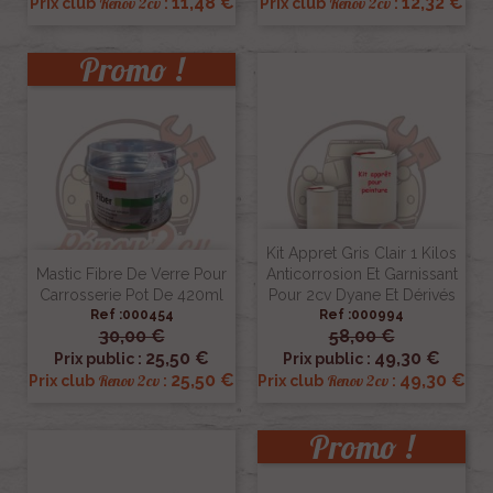
11,48 €
12,32 €
Renov 2cv
Renov 2cv
Prix club
:
Prix club
:
Promo !
Kit Appret Gris Clair 1 Kilos
Mastic Fibre De Verre Pour
Anticorrosion Et Garnissant
Carrosserie Pot De 420ml
Pour 2cv Dyane Et Dérivés
Ref :000454
Ref :000994
30,00 €
58,00 €
25,50 €
49,30 €
Prix public :
Prix public :
25,50 €
49,30 €
Renov 2cv
Renov 2cv
Prix club
:
Prix club
:
Promo !