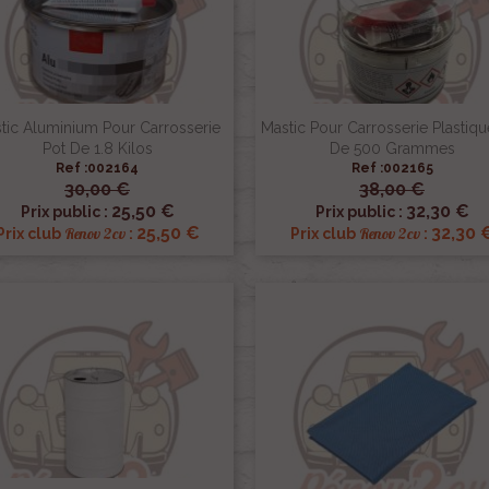
tic Aluminium Pour Carrosserie
Mastic Pour Carrosserie Plastiqu
Pot De 1.8 Kilos
De 500 Grammes
Ref :002164
Ref :002165
30,00 €
38,00 €


Aperçu rapide
Aperçu rapide
25,50 €
32,30 €
Prix public :
Prix public :
25,50 €
32,30 
Renov 2cv
Renov 2cv
Prix club
:
Prix club
: