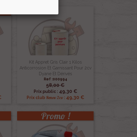
Kit Appret Gris Clair 1 Kilos
Anticorrosion Et Garnissant Pour 2cv
Dyane Et Dérivés
Ref :000994
58,00 €

Aperçu rapide
49,30 €
Prix public :
€
49,30 €
Renov 2cv
Prix club
:
Promo !