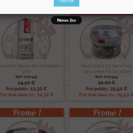
Fermer
Promo !
Rénov 2cv
Gravillon Blaxon Noir Pistolable 1
Mastic Fibre De Verre Pour
Litre
Carrosserie Pot De 420ml
Ref :000453
Ref :000454
14,50 €
30,00 €


Aperçu rapide
Aperçu rapide
12,32 €
25,50 €
Prix public :
Prix public :
12,32 €
25,50 
Renov 2cv
Renov 2cv
Prix club
:
Prix club
:
Promo !
Promo !