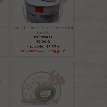
e Pot
Mastic De Finition Pour Carrosserie Pot
De 1 Kg
Ref :002166
30,00 €

Aperçu rapide
25,50 €
Prix public :
€
25,50 €
Renov 2cv
Prix club
: