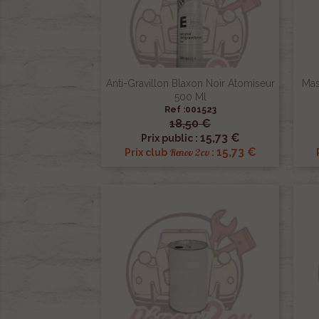
Anti-Gravillon Blaxon Noir Atomiseur
Mas
500 Ml
Ref :001523
18,50 €

Aperçu rapide
15,73 €
Prix public :
15,73 €
Renov 2cv
Prix club
: