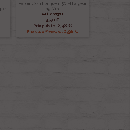
Papier Cash Longueur 50 M Largeur
que
19 Mm
Ref :002322
3,50 €

Aperçu rapide
2,98 €
Prix public :
2,98 €
Renov 2cv
Prix club
: