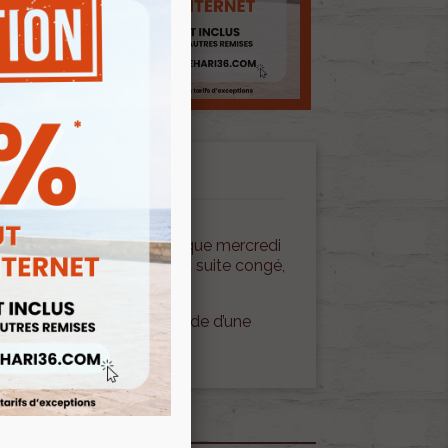
ivraison en nos locaux chaque mercredi
fériés et autre changement suite congé,
er le départ de la commande d’une