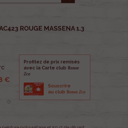
 AC423 ROUGE MASSENA 1.3
Profitez de prix remisés
Renov
TC
avec la Carte club
2cv
8 €
Souscrire
Renov 2cv
au club
e peinture polyurétane et 50 cl de diluant