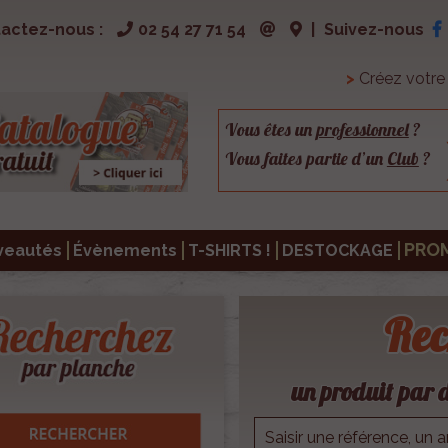
actez-nous :
02 54 27 71 54
|
Suivez-nous
>
Créez votr
Vous êtes un
professionnel
?
Vous faites partie d’un
Club
?
PRO
veautés
Évènements
T-SHIRTS !
DESTOCKAGE
Rec
un produit par d