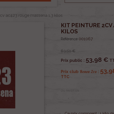
 2cv ac423 rouge massena 1.3 kilos
KIT PEINTURE 2CV
KILOS
001067
Référence
63,50 €
53,98 €
Prix public :
T
53,9
Renov 2cv
Prix club
:
TTC
OU PAYER EN
Ce prix comprent : 1 kilo d