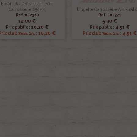
Bidon De Dégraissant Pour
Carrosserie 250mL
Lingette Carrosserie Anti-Stati
Ref :002320
Ref :002321
12,00 €
5,30 €


Aperçu rapide
Aperçu rapide
10,20 €
4,51 €
Prix public :
Prix public :
10,20 €
4,51 €
Renov 2cv
Renov 2cv
Prix club
:
Prix club
: