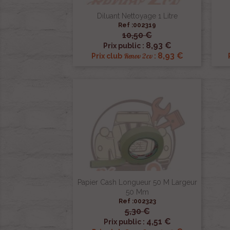
Diluant Nettoyage 1 Litre
Ref :002319
10,50 €

Aperçu rapide
8,93 €
Prix public :
8,93 €
Renov 2cv
Prix club
:
Papier Cash Longueur 50 M Largeur
50 Mm
Ref :002323
5,30 €

Aperçu rapide
4,51 €
Prix public :