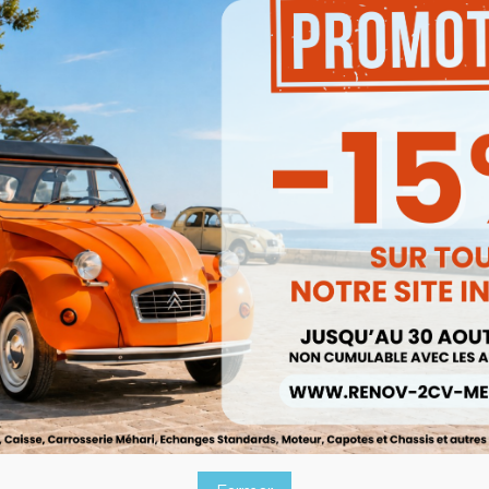
Description
Peinture non en stock, l
uniquement (hors jours 
bourse etc…).
Ceci pourra donc retard
semaine.??
Produits associés