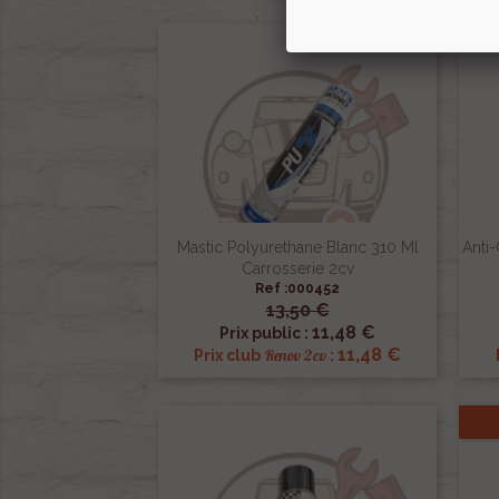
Mastic Polyurethane Blanc 310 Ml
Anti-
Carrosserie 2cv
Ref :000452
13,50 €

Aperçu rapide
11,48 €
Prix public :
11,48 €
Renov 2cv
Prix club
: