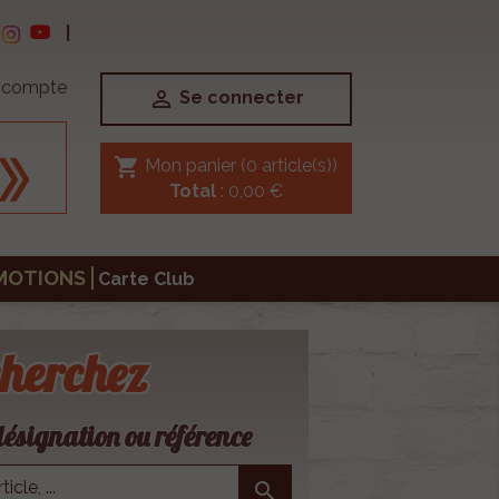
|
e compte

Se connecter
shopping_cart
Mon panier
(0 article(s))
Total
: 0,00 €
MOTIONS
Carte Club
herchez
ésignation ou référence
