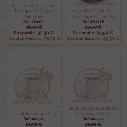
Mastic Pour Carrosserie
Plastique Pot De 500
Mastic De Finition Pour
Grammes
Carrosserie Pot De 1 Kg
Ref :002165
Ref :002166
38,00 €
30,00 €
32,30 €
25,50 €
Prix public :
Prix public :
32,30 €
25,50 €
Renov 2cv
Renov 2cv
Prix club
:
Prix club
:
Bidon De Dégraissant Pour
Diluant Nettoyage 1 Litre
Carrosserie 250mL
Ref :002319
Ref :002320
10,50 €
12,00 €