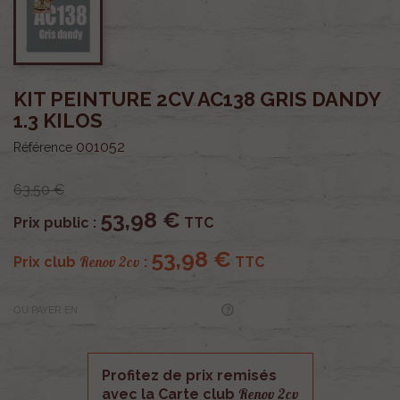
KIT PEINTURE 2CV AC138 GRIS DANDY
1.3 KILOS
001052
Référence
63,50 €
53,98 €
Prix public :
TTC
53,98 €
Renov 2cv
Prix club
:
TTC
OU PAYER EN
Profitez de prix remisés
Renov 2cv
avec la Carte club