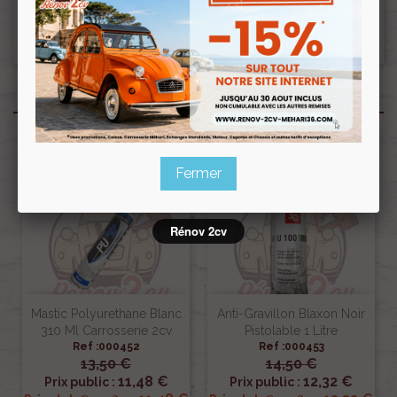
Ceci pourra donc retarder le départ de la
commande d’une semaine.??
Produits associés
Fermer
Rénov 2cv
Mastic Polyurethane Blanc
Anti-Gravillon Blaxon Noir
310 Ml Carrosserie 2cv
Pistolable 1 Litre
Ref :000452
Ref :000453
13,50 €
14,50 €
11,48 €
12,32 €
Prix public :
Prix public :