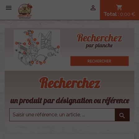


shopping_cart
Total
: 0,00 €
Recherchez
un produit par désignation ou référence
