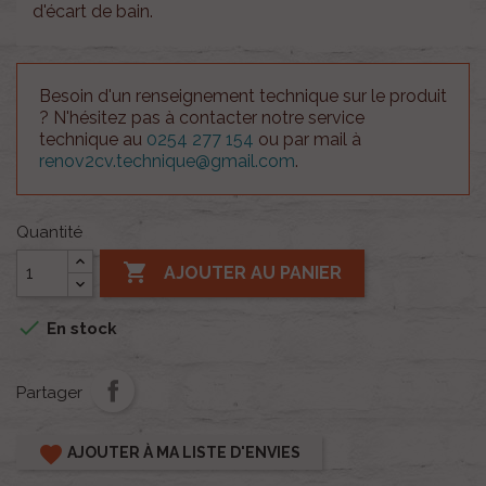
d'écart de bain.
Besoin d'un renseignement technique sur le produit
? N'hésitez pas à contacter notre service
technique au
0254 277 154
ou par mail à
renov2cv.technique@gmail.com
.
Quantité

AJOUTER AU PANIER

En stock
Partager
favorite
AJOUTER À MA LISTE D'ENVIES