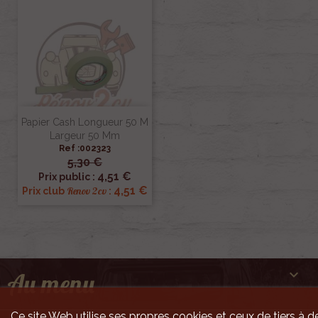
Papier Cash Longueur 50 M
Largeur 50 Mm
Ref :002323
5,30 €
4,51 €
Prix public :
4,51 €
Renov 2cv
Prix club
:

Au menu
Ce site Web utilise ses propres cookies et ceux de tiers à de