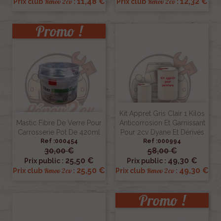
11,48 €
12,32 €
Renov 2cv
Renov 2cv
Prix club
:
Prix club
:
Promo !
Kit Appret Gris Clair 1 Kilos
Mastic Fibre De Verre Pour
Anticorrosion Et Garnissant
Carrosserie Pot De 420ml
Pour 2cv Dyane Et Dérivés
Ref :000454
Ref :000994
30,00 €
58,00 €
25,50 €
49,30 €
Prix public :
Prix public :
25,50 €
49,30 €
Renov 2cv
Renov 2cv
Prix club
:
Prix club
:
Promo !