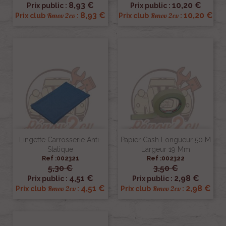
8,93 €
10,20 €
Prix public :
Prix public :
8,93 €
10,20 €
Renov 2cv
Renov 2cv
Prix club
:
Prix club
:
Lingette Carrosserie Anti-
Papier Cash Longueur 50 M
Statique
Largeur 19 Mm
Ref :002321
Ref :002322
5,30 €
3,50 €
4,51 €
2,98 €
Prix public :
Prix public :
4,51 €
2,98 €
Renov 2cv
Renov 2cv
Prix club
:
Prix club
: