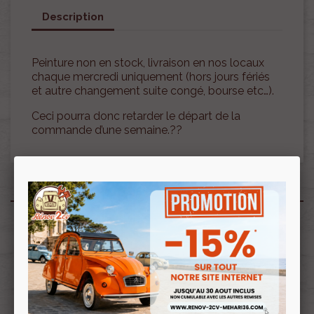
Description
Peinture non en stock, livraison en nos locaux
chaque mercredi uniquement (hors jours fériés
et autre changement suite congé, bourse etc…).
Ceci pourra donc retarder le départ de la
commande d’une semaine.??
Produits associés