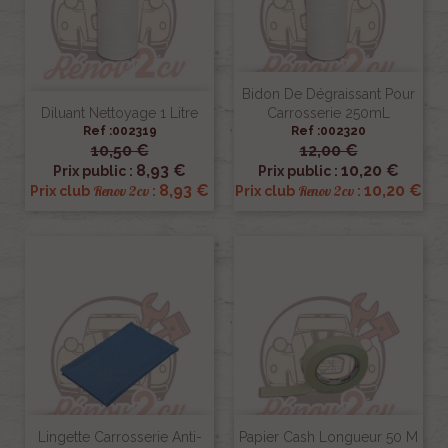
Bidon De Dégraissant Pour
Diluant Nettoyage 1 Litre
Carrosserie 250mL
Ref :002319
Ref :002320
10,50 €
12,00 €
8,93 €
10,20 €
Prix public :
Prix public :
8,93 €
10,20 €
Renov 2cv
Renov 2cv
Prix club
:
Prix club
:
Lingette Carrosserie Anti-
Papier Cash Longueur 50 M