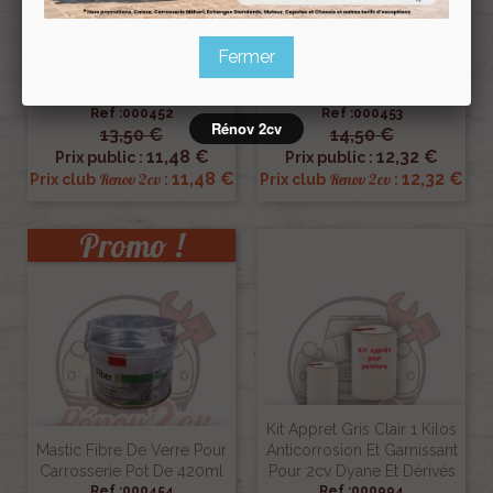
Fermer
Mastic Polyurethane Blanc
Anti-Gravillon Blaxon Noir
310 Ml Carrosserie 2cv
Pistolable 1 Litre
Ref :000452
Ref :000453
Rénov 2cv
13,50 €
14,50 €
11,48 €
12,32 €
Prix public :
Prix public :
11,48 €
12,32 €
Renov 2cv
Renov 2cv
Prix club
:
Prix club
:
Promo !
Kit Appret Gris Clair 1 Kilos
Mastic Fibre De Verre Pour
Anticorrosion Et Garnissant
Carrosserie Pot De 420ml
Pour 2cv Dyane Et Dérivés
Ref :000454
Ref :000994