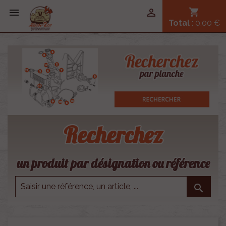


shopping_cart
Total
: 0,00 €
Recherchez
un produit par désignation ou référence
