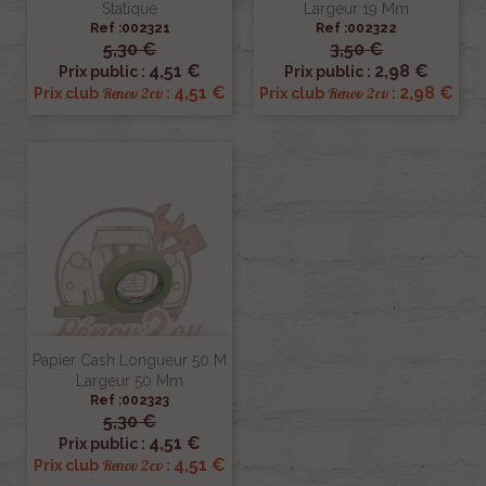
Statique
Largeur 19 Mm
Ref :002321
Ref :002322
5,30 €
3,50 €
4,51 €
2,98 €
Prix public :
Prix public :
4,51 €
2,98 €
Renov 2cv
Renov 2cv
Prix club
:
Prix club
:
Papier Cash Longueur 50 M
Largeur 50 Mm
Ref :002323
5,30 €
4,51 €
Prix public :
4,51 €
Renov 2cv
Prix club
: