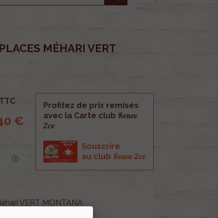
 PLACES MÉHARI VERT
TTC
Profitez de prix remisés
Renov
avec la Carte club
40 €
2cv
Souscrire
Renov 2cv
au club
s Méhari VERT MONTANA