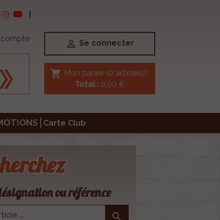
|
e compte

Se connecter
shopping_cart
Mon panier
(0 article(s))
Total
: 0,00 €
MOTIONS
Carte Club
herchez
ésignation ou référence
