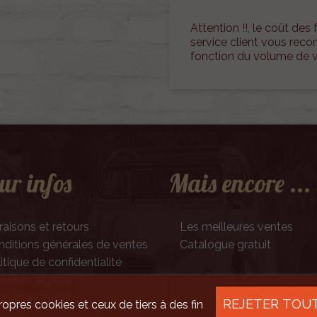
Attention !!, le coût des f
service client vous rec
fonction du volume de
ur infos
Mais encore ...
raisons et retours
Les meilleures ventes
ditions générales de ventes
Catalogue gratuit
itique de confidentialité
tions légales
ntactez-nous
REJETER TOU
ropres cookies et ceux de tiers à des fin