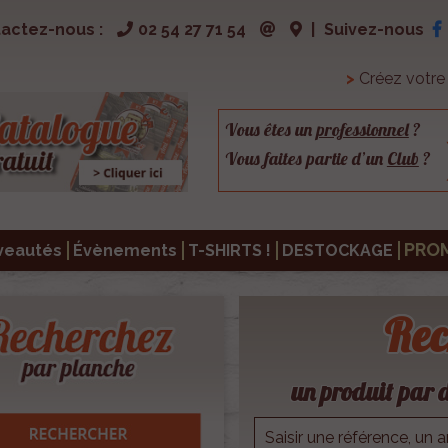
actez-nous :
02 54 27 71 54
|
Suivez-nous
>
Créez votr
Vous êtes un
professionnel
?
Vous faites partie d’un
Club
?
PRO
veautés
Évènements
T-SHIRTS !
DESTOCKAGE
Rec
un produit par d