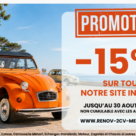
Attention !!, le coût des fra
service client vous recon
du volume de votre com
Besoin d'un renseignement
pas à contacter notre se
mail à
renov2cv.techniq
Quantité

AJOUTER

En stock
Partager