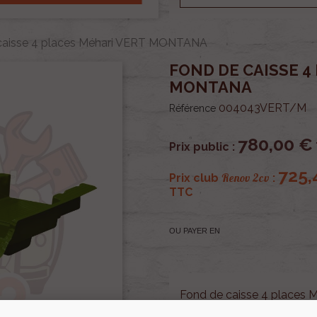
caisse 4 places Méhari VERT MONTANA
FOND DE CAISSE 4
MONTANA
004043VERT/M
Référence
780,00 €
Prix public :
725,
Renov 2cv
Prix club
:
TTC
OU PAYER EN
Fond de caisse 4 place