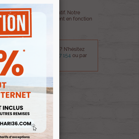
is d'envois est à titre indicatif. Notre
tactera en cas de supplément en fonction
mande.
 technique sur le produit ? N'hésitez
rvice technique au
0254 277 154
ou par
ue@gmail.com
.
 AU PANIER