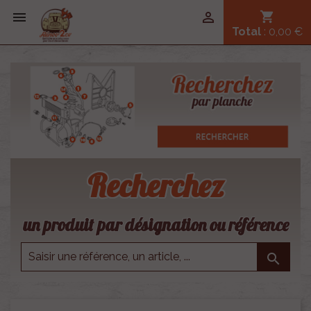


shopping_cart
Total
: 0,00 €
Recherchez
un produit par désignation ou référence
