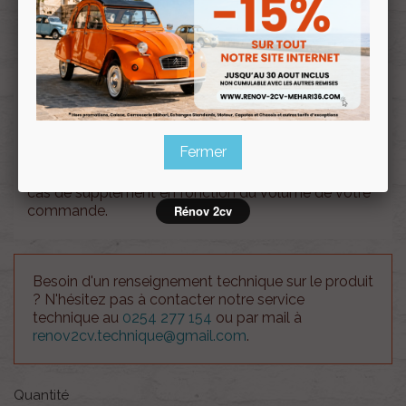
Souscrire
Renov 2cv
au club
Porte avant droit Méhari VERT MONTANA
Fermer
Attention !!, le coût des frais d'envois est à titre
indicatif. Notre service client vous recontactera en
cas de supplément en fonction du volume de votre
commande.
Rénov 2cv
Besoin d'un renseignement technique sur le produit
? N'hésitez pas à contacter notre service
technique au
0254 277 154
ou par mail à
renov2cv.technique@gmail.com
.
Quantité