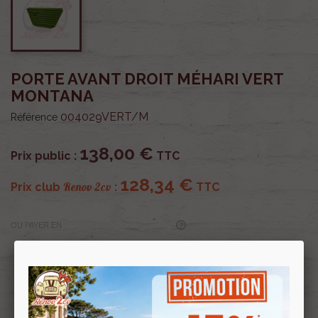
PORTE AVANT DROIT MÉHARI VERT
MONTANA
004029VERT/M
Référence
138,00 €
Prix public :
TTC
128,34 €
Renov 2cv
Prix club
:
TTC
OU PAYER EN
Profitez de prix remisés
Renov 2cv
avec la Carte club