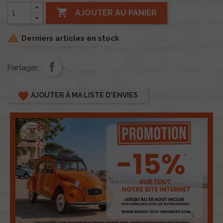

AJOUTER AU PANIER

Derniers articles en stock
Partager
favorite
AJOUTER À MA LISTE D'ENVIES