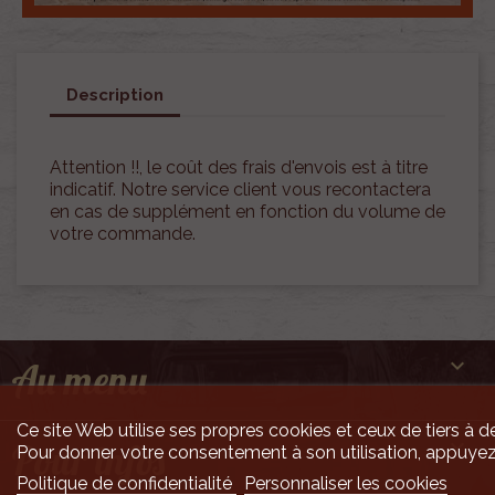
Description
Attention !!, le coût des frais d'envois est à titre
indicatif. Notre service client vous recontactera
en cas de supplément en fonction du volume de
votre commande.

Au menu
Ce site Web utilise ses propres cookies et ceux de tiers à de

Pour infos
Pour donner votre consentement à son utilisation, appuyez
Politique de confidentialité
Personnaliser les cookies