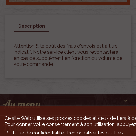
Description
Attention !!, le coût des frais d'envois est à titre
indicatif. Notre service client vous recontactera
en cas de supplément en fonction du volume de
votre commande.

Au menu
Ce site Web utilise ses propres cookies et ceux de tiers à de

Pour infos
Pour donner votre consentement à son utilisation, appuyez
Politique de confidentialité
Personnaliser les cookies