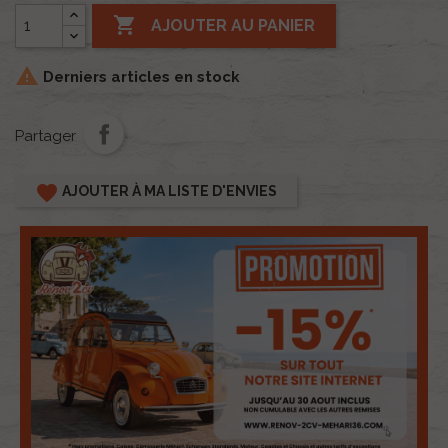

AJOUTER AU PANIER

Derniers articles en stock
Partager
favorite
AJOUTER À MA LISTE D'ENVIES