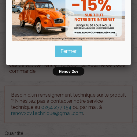
Souscrire
Renov 2cv
au club
Habillage de dossier Méhari VERT MONTANA
Fermer
Attention !!, le coût des frais d'envois est à titre
indicatif. Notre service client vous recontactera en
cas de supplément en fonction du volume de votre
commande.
Rénov 2cv
Besoin d'un renseignement technique sur le produit
? N'hésitez pas à contacter notre service
technique au
0254 277 154
ou par mail à
renov2cv.technique@gmail.com
.
Quantité