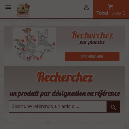


shopping_cart
Total
: 0,00 €
Recherchez
un produit par désignation ou référence
