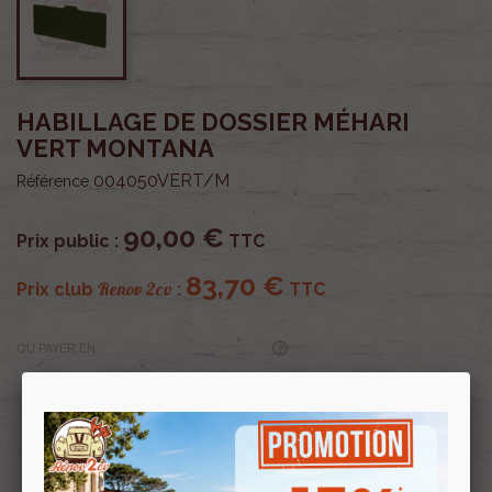
HABILLAGE DE DOSSIER MÉHARI
VERT MONTANA
004050VERT/M
Référence
90,00 €
Prix public :
TTC
83,70 €
Renov 2cv
Prix club
:
TTC
OU PAYER EN
Profitez de prix remisés
Renov 2cv
avec la Carte club