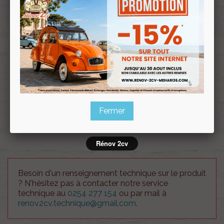
Souscrire
Renov 2cv
au club
Montant gauche Méhari VERT MONTANA
Attention !!, le coût des frais d'envois est à titre
indicatif. Notre service client vous recontactera en
cas de supplément en fonction du volume de votre
Fermer
commande.
Rénov 2cv
Besoin d'un renseignement technique sur le produit
? N'hésitez pas à contacter notre service
technique au
0254 277 154
ou par mail à
renov2cv.technique@gmail.com
.