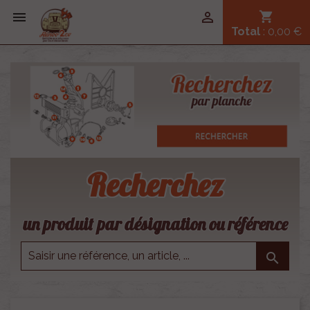


shopping_cart
Total
: 0,00 €
Recherchez
un produit par désignation ou référence
