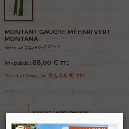
MONTANT GAUCHE MÉHARI VERT
MONTANA
004002VERT/M
Référence
68,00 €
Prix public :
TTC
63,24 €
Renov 2cv
Prix club
:
TTC
OU PAYER EN
Profitez de prix remisés
Renov 2cv
avec la Carte club