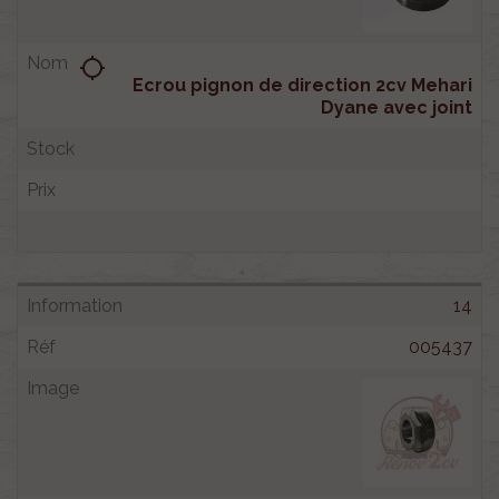
location_searching
Ecrou pignon de direction 2cv Mehari
Dyane avec joint
14
005437