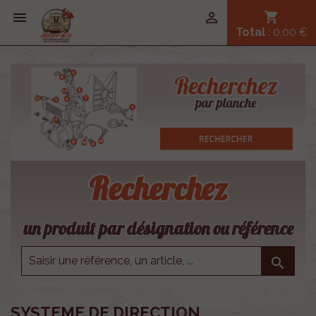


shopping_cart
Total
: 0,00 €
Recherchez
un produit par désignation ou référence

SYSTEME DE DIRECTION