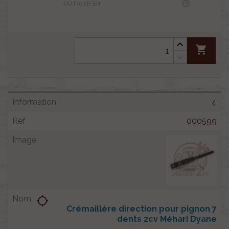
OU PAYER EN
shopping_cart
4
000599
location_searching
Crémaillère direction pour pignon 7
dents 2cv Méhari Dyane