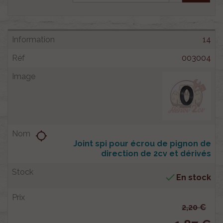
14
003004
location_searching
Joint spi pour écrou de pignon de
direction de 2cv et dérivés

En stock
2,20 €