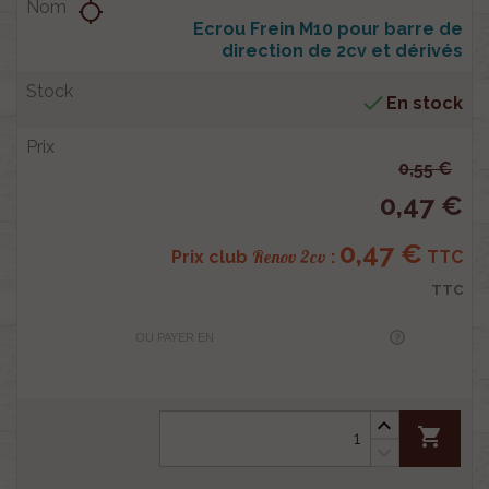
location_searching
Ecrou Frein M10 pour barre de
direction de 2cv et dérivés

En stock
0,55 €
0,47 €
0,47 €
Renov 2cv
Prix club
:
TTC
TTC
OU PAYER EN
shopping_cart