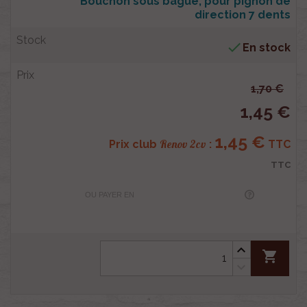
Bouchon sous bague, pour pignon de
direction 7 dents

En stock
1,70 €
1,45 €
1,45 €
Renov 2cv
Prix club
:
TTC
TTC
OU PAYER EN
shopping_cart