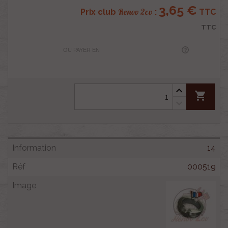
3,65 €
Renov 2cv
Prix club
:
TTC
TTC
OU PAYER EN
shopping_cart
14
000519