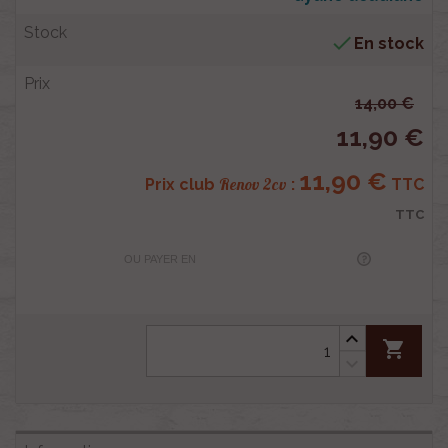

En stock
14,00 €
11,90 €
11,90 €
Renov 2cv
Prix club
:
TTC
TTC
OU PAYER EN
shopping_cart