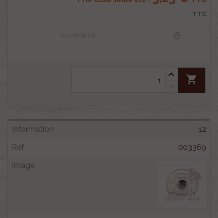
TTC
OU PAYER EN
shopping_cart
12
003369