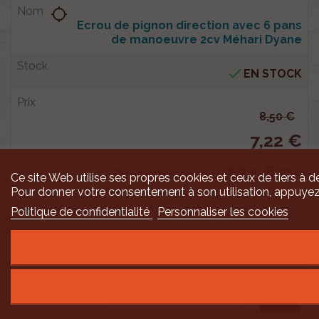
location_searching
Ecrou de pignon direction avec 6 pans
de manoeuvre 2cv Méhari Dyane

EN STOCK
8,50 €
7,22 €
7,23 €
Renov 2cv
Prix club
:
TTC
Ce site Web utilise ses propres cookies et ceux de tiers à de
Pour donner votre consentement à son utilisation, appuyez
TTC
Politique de confidentialité
Personnaliser les cookies
OU PAYER EN
shopping_cart