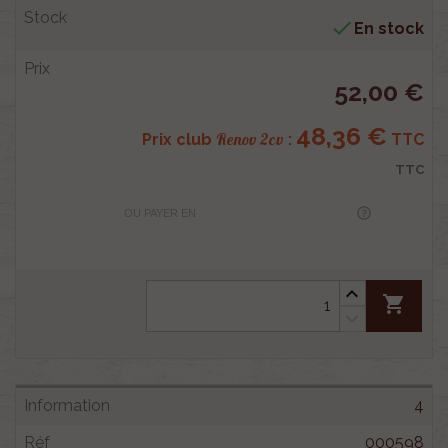

En stock
52,00 €
48,36 €
Renov 2cv
Prix club
:
TTC
TTC
OU PAYER EN
shopping_cart
4
000598