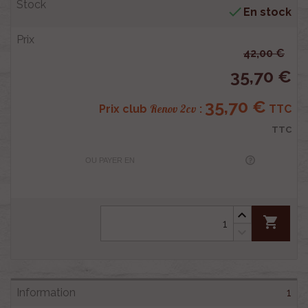

En stock
42,00 €
35,70 €
35,70 €
Renov 2cv
Prix club
:
TTC
TTC
OU PAYER EN
shopping_cart
1