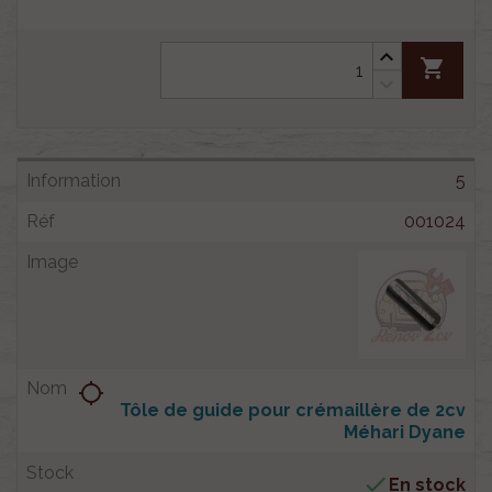
shopping_cart
5
001024
location_searching
Tôle de guide pour crémaillère de 2cv
Méhari Dyane

En stock