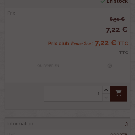

En stock
8,50 €
7,22 €
7,22 €
Renov 2cv
Prix club
:
TTC
TTC
OU PAYER EN
shopping_cart
3
000378