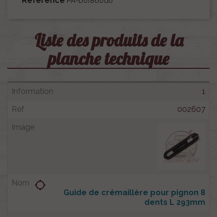
Référence
PA-b0f860d0
Liste des produits de la
planche technique
1
002607
location_searching
Guide de crémaillère pour pignon 8
dents L 293mm