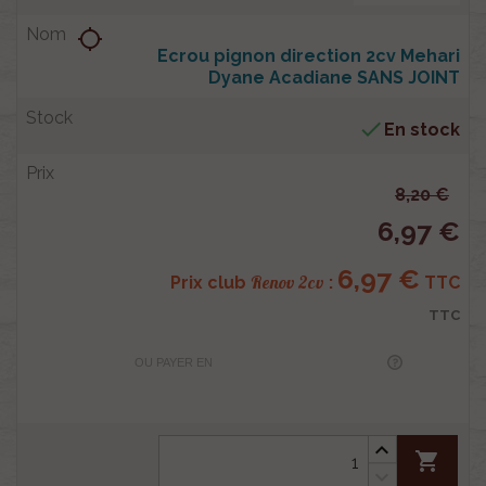
location_searching
Ecrou pignon direction 2cv Mehari
Dyane Acadiane SANS JOINT

En stock
8,20 €
6,97 €
6,97 €
Renov 2cv
Prix club
:
TTC
TTC
OU PAYER EN
shopping_cart