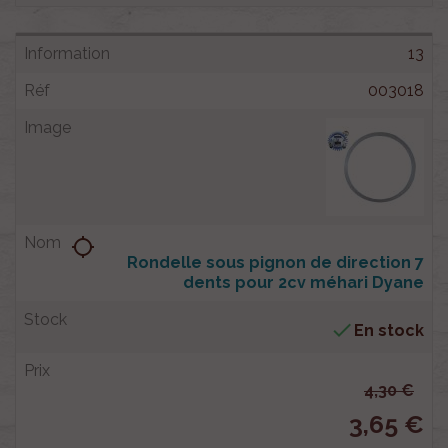
13
003018
location_searching
Rondelle sous pignon de direction 7
dents pour 2cv méhari Dyane

En stock
4,30 €
3,65 €