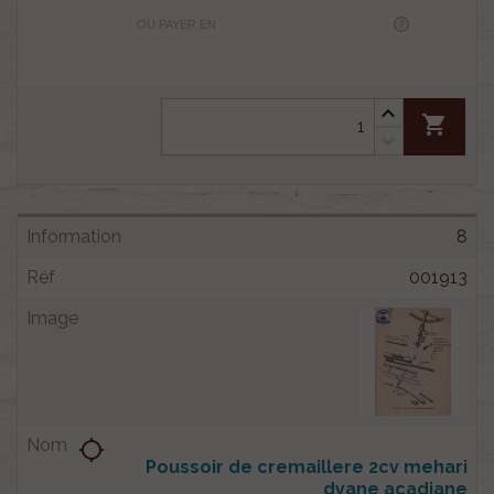
OU PAYER EN
shopping_cart
8
001913
location_searching
Poussoir de cremaillere 2cv mehari
dyane acadiane