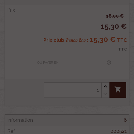
18,00 €
15,30 €
15,30 €
Renov 2cv
Prix club
:
TTC
TTC
OU PAYER EN
shopping_cart
6
000521