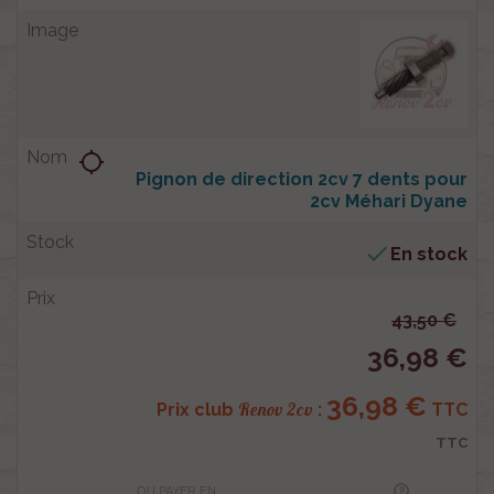
location_searching
Pignon de direction 2cv 7 dents pour
2cv Méhari Dyane

En stock
43,50 €
36,98 €
36,98 €
Renov 2cv
Prix club
:
TTC
TTC
OU PAYER EN