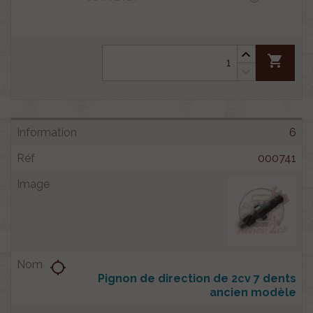
shopping_cart
6
000741
location_searching
Pignon de direction de 2cv 7 dents
ancien modèle