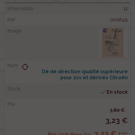
11
000845
location_searching
Dé de direction qualité supérieure
pour 2cv et dérivés Citroën

En stock
3,80 €
3,23 €
3,23 €
Renov 2cv
Prix club
:
TTC