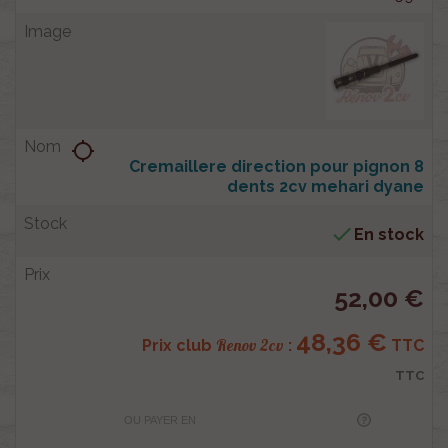
location_searching
Cremaillere direction pour pignon 8
dents 2cv mehari dyane

En stock
52,00 €
48,36 €
Renov 2cv
Prix club
:
TTC
TTC
OU PAYER EN