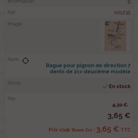
9
001235
location_searching
Bague pour pignon de direction 7
dents de 2cv deuxième modèle

En stock
4,30 €
3,65 €
3,65 €
Renov 2cv
Prix club
:
TTC