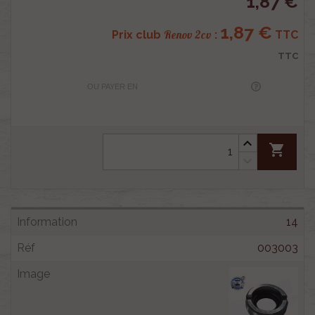
1,87 €
1,87 €
Renov 2cv
Prix club
:
TTC
TTC
OU PAYER EN
shopping_cart
14
003003