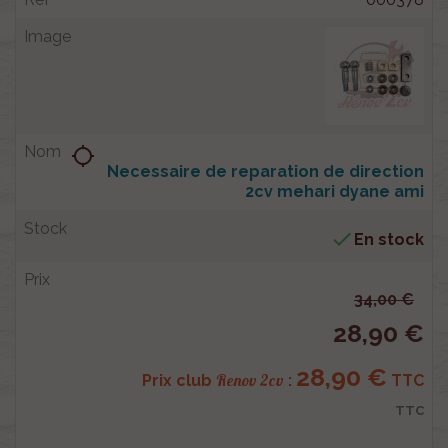
location_searching
Necessaire de reparation de direction
2cv mehari dyane ami

En stock
34,00 €
28,90 €
28,90 €
Renov 2cv
Prix club
:
TTC
TTC