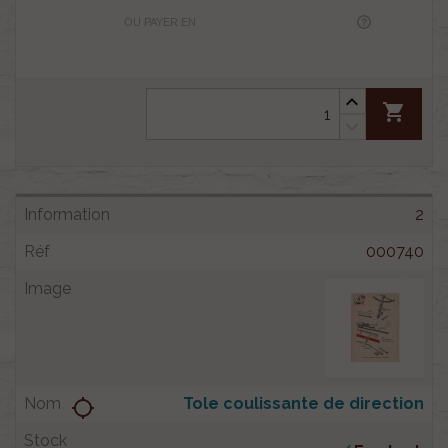
OU PAYER EN
shopping_cart
2
000740
Tole coulissante de direction
location_searching