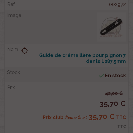
002972
location_searching
Guide de crémaillère pour pignon 7
dents L287.5mm

En stock
42,00 €
35,70 €
35,70 €
Renov 2cv
Prix club
:
TTC
TTC