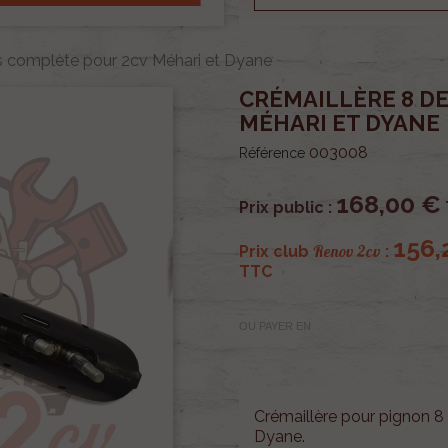
s complète pour 2cv Méhari et Dyane
CRÉMAILLÈRE 8 D
MÉHARI ET DYANE
003008
Référence
168,00 €
Prix public :
156,
Renov 2cv
Prix club
:
TTC
OU PAYER EN
Crémaillère pour pignon 8
Dyane.