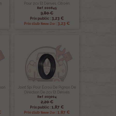
n
Pour 2cv Et Dérivés Citroën
Ref :000845
3,80 €

Aperçu rapide
3,23 €
Prix public :
3,23 €
Renov 2cv
Prix club
:
non
Joint Spi Pour Écrou De Pignon De
Direction De 2cv Et Dérivés
Ref :003004
2,20 €

Aperçu rapide
1,87 €
Prix public :
€
1,87 €
Renov 2cv
Prix club
: