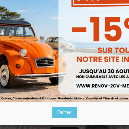
flet De Rotule De Direction Pour
Levier De Pivot De Direction G
2cv Méhari Dyane Acadiane
Pour 2cv Méhari Dyane
Ref :000263
Ref :000264
4,80 €
59,90 €


Aperçu rapide
Aperçu rapide
4,08 €
50,92 €
Prix public :
Prix public :
4,08 €
50,92 
Renov 2cv
Renov 2cv
Prix club
:
Prix club
:
ack
Fermer