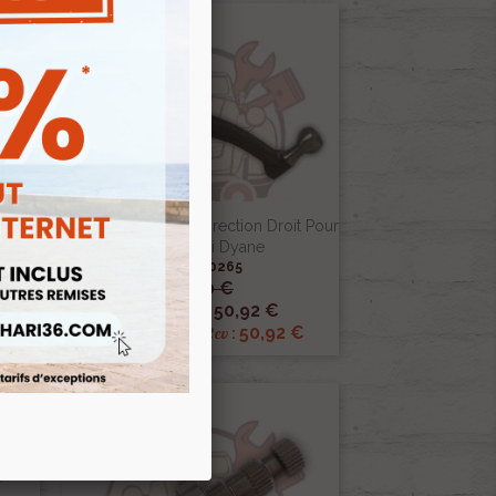
auche
Levier De Pivot De Direction Droit Pour
2cv Méhari Dyane
Ref :000265
59,90 €

Aperçu rapide
50,92 €
Prix public :
€
50,92 €
Renov 2cv
Prix club
: