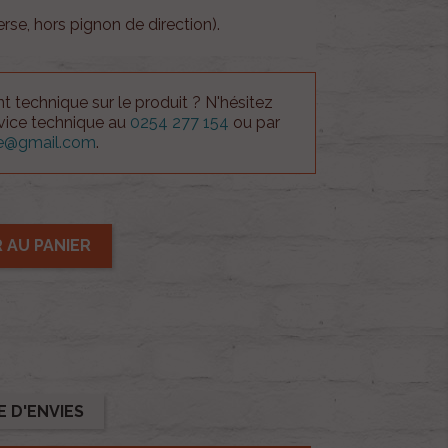
erse, hors pignon de direction).
 technique sur le produit ? N'hésitez
rvice technique au
0254 277 154
ou par
ue@gmail.com
.
 AU PANIER
E D'ENVIES