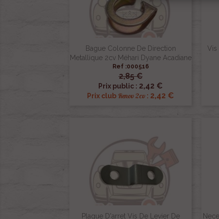
Bague Colonne De Direction
Vis
Metallique 2cv Méhari Dyane Acadiane
Ref :000516
2,85 €

Aperçu rapide
2,42 €
Prix public :
2,42 €
Renov 2cv
Prix club
:
Plaque D'arret Vis De Levier De
Neces