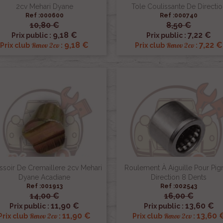
2cv Mehari Dyane
Tole Coulissante De Directio
Ref :000600
Ref :000740
10,80 €
8,50 €


Aperçu rapide
Aperçu rapide
9,18 €
7,22 €
Prix public :
Prix public :
9,18 €
7,22 €
Renov 2cv
Renov 2cv
Prix club
:
Prix club
:
ssoir De Cremaillere 2cv Mehari
Roulement À Aiguille Pour Pig
Dyane Acadiane
Direction 8 Dents
Ref :001913
Ref :002543
14,00 €
16,00 €


Aperçu rapide
Aperçu rapide
11,90 €
13,60 €
Prix public :
Prix public :
11,90 €
13,60 
Renov 2cv
Renov 2cv
Prix club
:
Prix club
: