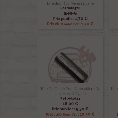
Direction 2cv Méhari Dyane
Ref :000526
2,00 €

Aperçu rapide
1,70 €
Prix public :
1,70 €
Renov 2cv
Prix club
:
Tôle De Guide Pour Crémaillère De
Pou
2cv Méhari Dyane
Ref :001024
18,00 €

Aperçu rapide
15,30 €
Prix public :
15,30 €
Renov 2cv
Prix club
: