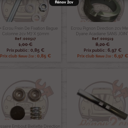
Rénov 2cv
 + Écrou Frein De Fixation Bague
Ecrou Pignon Direction 2cv Me
Colonne 2cv M7 X 50mm
Dyane Acadiane SANS JOIN
Ref :000517
Ref :000519
1,00 €
8,20 €


Aperçu rapide
Aperçu rapide
0,85 €
6,97 €
Prix public :
Prix public :
0,85 €
6,97 
Renov 2cv
Renov 2cv
Prix club
:
Prix club
:
saire Embout Biellette Direction