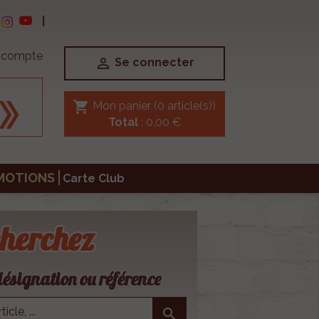
|
e compte

Se connecter
shopping_cart
Mon panier
(0 article(s))
Total
: 0,00 €
MOTIONS
Carte Club
herchez
ésignation ou référence
