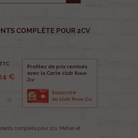
ENTS COMPLÈTE POUR 2CV
TTC
Profitez de prix remisés
Renov
avec la Carte club
24 €
2cv
Souscrire
Renov 2cv
au club
 dents complète pour 2cv, Méhari et