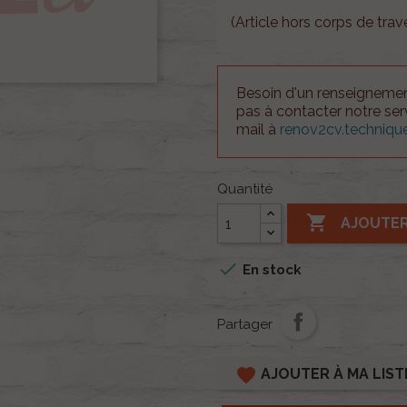
(Article hors corps de trav
Besoin d'un renseignement
pas à contacter notre se
mail à
renov2cv.techniq
Quantité

AJOUTER

En stock
Partager
favorite
AJOUTER À MA LIST