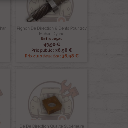
hari
Pignon De Direction 8 Dents Pour 2cv
T
Méhari Dyane
Ref :000520
43,50 €

Aperçu rapide
36,98 €
Prix public :
€
36,98 €
Renov 2cv
Prix club
:
Dé De Direction Qualité Supérieure