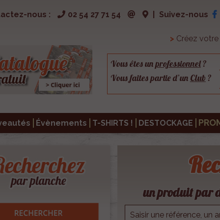
actez-nous :
02 54 27 71 54
|
Suivez-nous
>
Créez votr
Vous êtes un
professionnel
?
Vous faites partie d’un
Club
?
PRO
veautés
Évènements
T-SHIRTS !
DESTOCKAGE
Rec
un produit par d