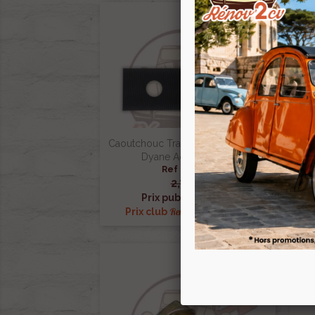
Caoutchouc Train Avant 2cv Méhari
Souf
Dyane Acadiane Ami
Ref :000195
2,70 €

Aperçu rapide
2,30 €
Prix public :
2,30 €
Renov 2cv
Prix club
:
P