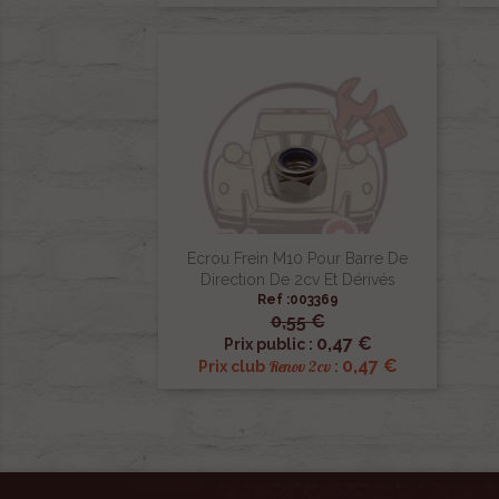
Ecrou Frein M10 Pour Barre De
Direction De 2cv Et Dérivés
Ref :003369
0,55 €

Aperçu rapide
0,47 €
Prix public :
0,47 €
Renov 2cv
Prix club
: