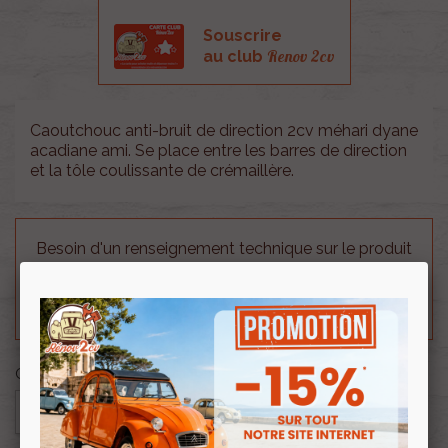
Souscrire
Renov 2cv
au club
Caoutchouc anti-bruit de direction 2cv méhari dyane
acadiane ami. Se place entre les barres de direction
et la tôle coulissante de crémaillère.
Besoin d'un renseignement technique sur le produit
? N'hésitez pas à contacter notre service
technique au
0254 277 154
ou par mail à
renov2cv.technique@gmail.com
.
Quantité

AJOUTER AU PANIER