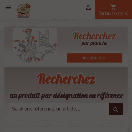


shopping_cart
Total
: 0,00 €
Recherchez
un produit par désignation ou référence
