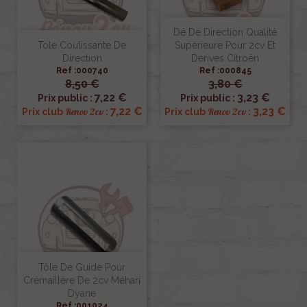
Dé De Direction Qualité
Tole Coulissante De
Supérieure Pour 2cv Et
Direction
Dérivés Citroën
Ref :000740
Ref :000845
8,50 €
3,80 €
7,22 €
3,23 €
Prix public :
Prix public :
7,22 €
3,23 €
Renov 2cv
Renov 2cv
Prix club
:
Prix club
:
Tôle De Guide Pour
Crémaillère De 2cv Méhari
Dyane
Ref :001024