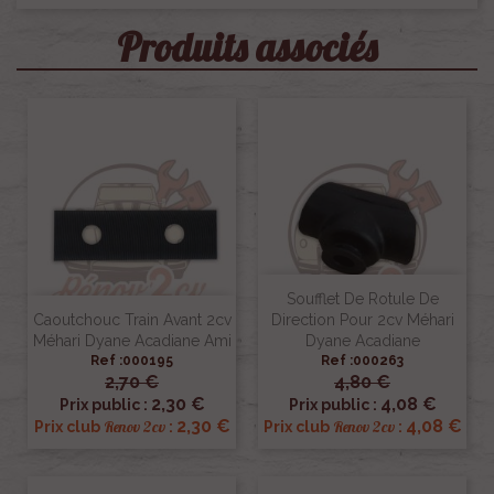
Produits associés
Soufflet De Rotule De
Caoutchouc Train Avant 2cv
Direction Pour 2cv Méhari
Méhari Dyane Acadiane Ami
Dyane Acadiane
Ref :000195
Ref :000263
2,70 €
4,80 €
2,30 €
4,08 €
Prix public :
Prix public :
2,30 €
4,08 €
Renov 2cv
Renov 2cv
Prix club
:
Prix club
: