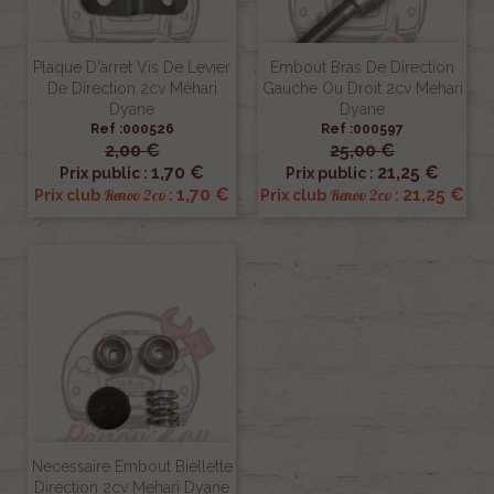
Plaque D'arret Vis De Levier
Embout Bras De Direction
De Direction 2cv Méhari
Gauche Ou Droit 2cv Mehari
Dyane
Dyane
Ref :000526
Ref :000597
2,00 €
25,00 €
1,70 €
21,25 €
Prix public :
Prix public :
1,70 €
21,25 €
Renov 2cv
Renov 2cv
Prix club
:
Prix club
:
Necessaire Embout Biellette
Direction 2cv Mehari Dyane