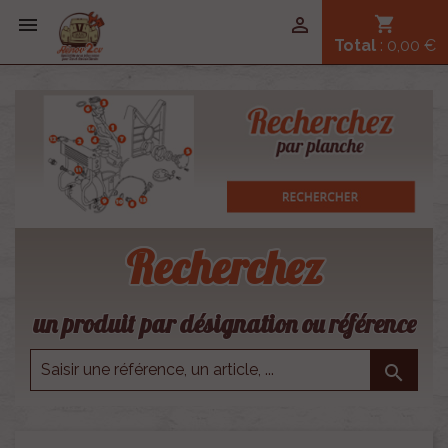


shopping_cart
Total
: 0,00 €
Recherchez
un produit par désignation ou référence
