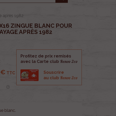
e après 1982
7X16 ZINGUE BLANC POUR
YAGE APRÈS 1982
Profitez de prix remisés
Renov 2cv
C
avec la Carte club
 €
Souscrire
TTC
Renov 2cv
au club
e blanc.