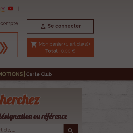
|
e compte

Se connecter
shopping_cart
Mon panier
(0 article(s))
Total
: 0,00 €
MOTIONS
Carte Club
herchez
ésignation ou référence
