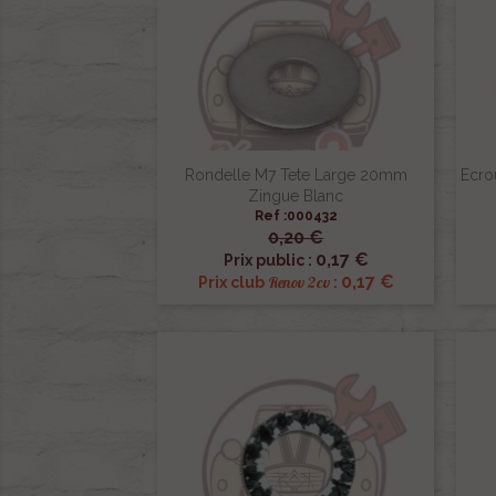
Rondelle M7 Tete Large 20mm
Ecro
Zingue Blanc
Ref :000432
0,20 €

Aperçu rapide
0,17 €
Prix public :
0,17 €
Renov 2cv
Prix club
: