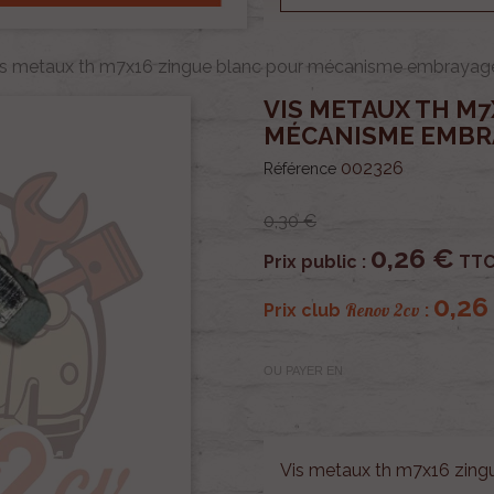
is metaux th m7x16 zingue blanc pour mécanisme embrayag
VIS METAUX TH M
MÉCANISME EMBRA
002326
Référence
0,30 €
0,26 €
Prix public :
TT
0,26
Renov 2cv
Prix club
:
OU PAYER EN
Vis metaux th m7x16 zingu