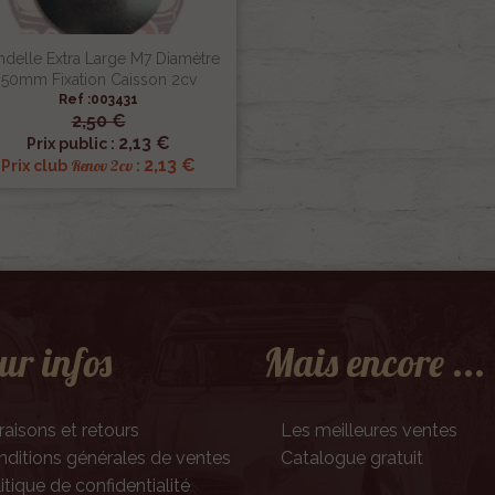
delle Extra Large M7 Diamètre
50mm Fixation Caisson 2cv
Ref :003431
2,50 €

Aperçu rapide
2,13 €
Prix public :
2,13 €
Renov 2cv
Prix club
:
ur infos
Mais encore ...
raisons et retours
Les meilleures ventes
ditions générales de ventes
Catalogue gratuit
itique de confidentialité