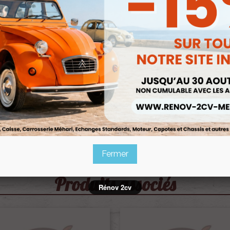
Fermer
Produits associés
Rénov 2cv