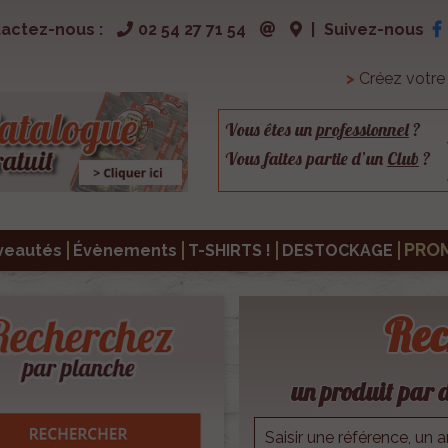
actez-nous :
02 54 27 71 54
|
Suivez-nous
>
Créez votr
Vous êtes un
professionnel
?
Vous faites partie d’un
Club
?
PRO
veautés
Évènements
T-SHIRTS !
DESTOCKAGE
Rec
un produit par d