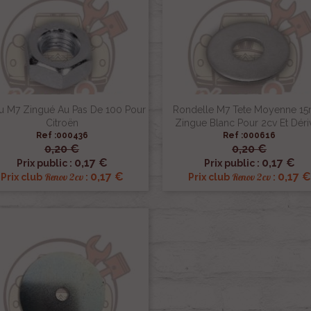
u M7 Zingué Au Pas De 100 Pour
Rondelle M7 Tete Moyenne 1
Citroën
Zingue Blanc Pour 2cv Et Déri
Ref :000436
Ref :000616
0,20 €
0,20 €


Aperçu rapide
Aperçu rapide
0,17 €
0,17 €
Prix public :
Prix public :
0,17 €
0,17 €
Renov 2cv
Renov 2cv
Prix club
:
Prix club
: