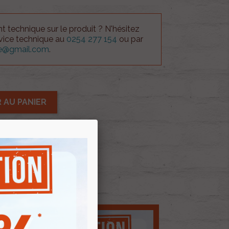
 technique sur le produit ? N'hésitez
rvice technique au
0254 277 154
ou par
ue@gmail.com
.
 AU PANIER
E D'ENVIES