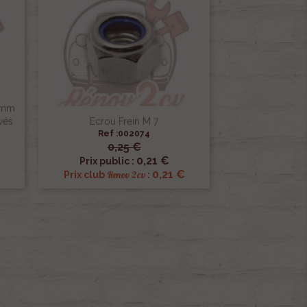
5mm
vés
Ecrou Frein M 7
Ref :002074
0,25 €

Aperçu rapide
0,21 €
Prix public :
0,21 €
Renov 2cv
Prix club
: