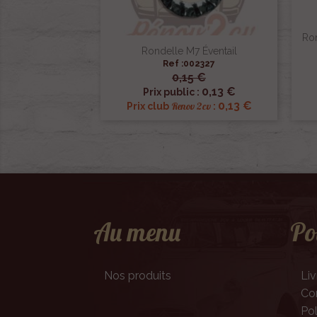
Ron
Rondelle M7 Éventail
Ref :002327
0,15 €

Aperçu rapide
0,13 €
Prix public :
0,13 €
Renov 2cv
Prix club
:
Au menu
Po
Nos produits
Liv
Con
Pol