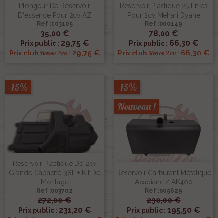
Plongeur De Réservoir
Reservoir Plastique 25 Litres
D'essence Pour 2cv AZ
Pour 2cv Méhari Dyane
Ref :003105
Ref :000149
35,00 €
78,00 €
29,75 €
66,30 €
Prix public :
Prix public :
29,75 €
66,30 €
Renov 2cv
Renov 2cv
Prix club
:
Prix club
:
-15%
-15%
Nouveau !
Réservoir Plastique De 2cv
Grande Capacité 38L + Kit De
Reservoir Carburant Métalique
Montage
Acadiane / AK400
Ref :003702
Ref :005629
272,00 €
230,00 €
231,20 €
195,50 €
Prix public :
Prix public :