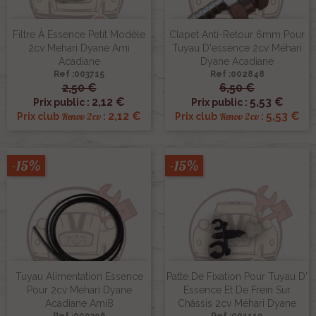
Filtre À Essence Petit Modèle
Clapet Anti-Retour 6mm Pour
2cv Mehari Dyane Ami
Tuyau D'essence 2cv Méhari
Acadiane
Dyane Acadiane
Ref :003715
Ref :002848
2,50 €
6,50 €
2,12 €
5,53 €
Prix public :
Prix public :
2,12 €
5,53 €
Renov 2cv
Renov 2cv
Prix club
:
Prix club
:
-15%
-15%
Tuyau Alimentation Essence
Patte De Fixation Pour Tuyau D'
Pour 2cv Méhari Dyane
Essence Et De Frein Sur
Acadiane Ami8
Châssis 2cv Méhari Dyane
Ref :000396
Ref :001119