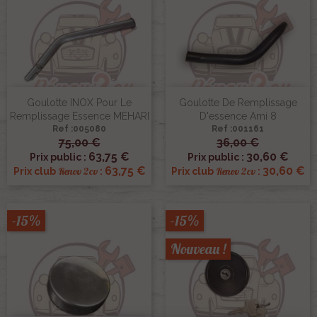
Goulotte INOX Pour Le
Goulotte De Remplissage
Remplissage Essence MEHARI
D'essence Ami 8
Ref :005080
Ref :001161
75,00 €
36,00 €
63,75 €
30,60 €
Prix public :
Prix public :
63,75 €
30,60 €
Renov 2cv
Renov 2cv
Prix club
:
Prix club
:
-15%
-15%
Nouveau !