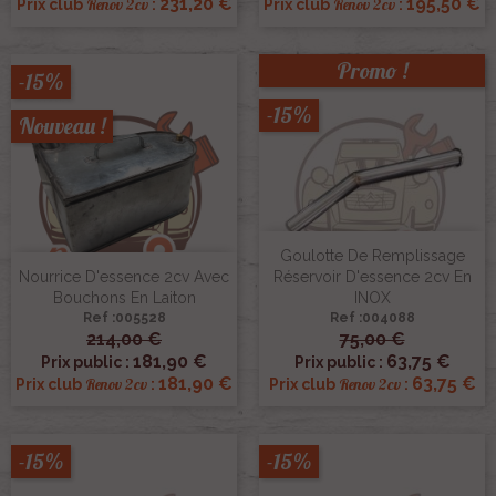
231,20 €
195,50 €
Renov 2cv
Renov 2cv
Prix club
:
Prix club
:
Promo !
-15%
-15%
Nouveau !
Goulotte De Remplissage
Nourrice D'essence 2cv Avec
Réservoir D'essence 2cv En
Bouchons En Laiton
INOX
Ref :005528
Ref :004088
214,00 €
75,00 €
181,90 €
63,75 €
Prix public :
Prix public :
181,90 €
63,75 €
Renov 2cv
Renov 2cv
Prix club
:
Prix club
:
-15%
-15%