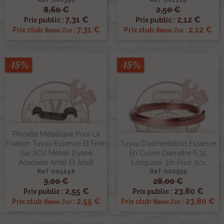
8,60 €
2,50 €
7,31 €
2,12 €
Prix public :
Prix public :
7,31 €
2,12 €
Renov 2cv
Renov 2cv
Prix club
:
Prix club
:
-15%
-15%
Pincette Métallique Pour La
Fixation Tuyau Essence Et Frein
Tuyau D'alimentation Essence
Sur 2CV Méhari Dyane
En Cuivre Diamètre 6,35
Acadiane Ami6 Et Ami8
Longueur 3m Pour 2cv
Ref :005248
Ref :002559
3,00 €
28,00 €
2,55 €
23,80 €
Prix public :
Prix public :
2,55 €
23,80 €
Renov 2cv
Renov 2cv
Prix club
:
Prix club
: