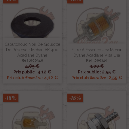
Caoutchouc Noir De Goulotte
De Réservoir Méhari AK 400
Filtre À Essence 2cv Mehari
Acadiane Dyane
Dyane Acadiane Visa Lna
Ref :000340
Ref :000319
4,85 €
3,00 €
4,12 €
2,55 €
Prix public :
Prix public :
4,12 €
2,55 €
Renov 2cv
Renov 2cv
Prix club
:
Prix club
:
-15%
-15%