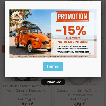
Bouchon Essence En INOX
Pour 2cv Méhari Dyane
Bouchon Essence Noir Avec
Acadiane
Clés Pour 2cv, Méhari Et Dyane
Ref :000481
Ref :005512
10,00 €
18,00 €
8,50 €
15,30 €
Prix public :
Prix public :
8,50 €
15,30 €
Renov 2cv
Renov 2cv
Prix club
:
Prix club
:
-15%
-15%
Fermer
Rénov 2cv
Bouchon Essence Avec Clé En
Acier Chromé Pour 2cv Et
Caoutchouc Gris De Goulotte
Dyane
De Réservoir 2cv
Ref :003562
Ref :001438
48,00 €
4,85 €