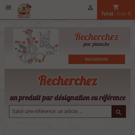


shopping_cart
Total
: 0,00 €
Recherchez
un produit par désignation ou référence
