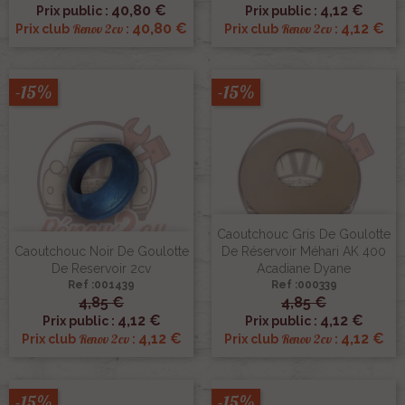
40,80 €
4,12 €
Prix public :
Prix public :
40,80 €
4,12 €
Renov 2cv
Renov 2cv
Prix club
:
Prix club
:
-15%
-15%
Caoutchouc Gris De Goulotte
Caoutchouc Noir De Goulotte
De Réservoir Méhari AK 400
De Reservoir 2cv
Acadiane Dyane
Ref :001439
Ref :000339
4,85 €
4,85 €
4,12 €
4,12 €
Prix public :
Prix public :
4,12 €
4,12 €
Renov 2cv
Renov 2cv
Prix club
:
Prix club
:
-15%
-15%