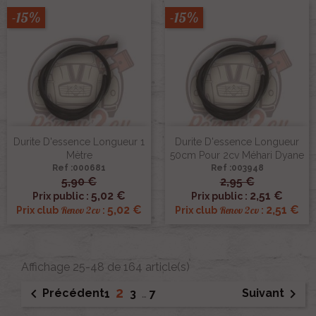
-15%
-15%
Durite D'essence Longueur 1
Durite D'essence Longueur
Mètre
50cm Pour 2cv Méhari Dyane
Ref :000681
Ref :003948
5,90 €
2,95 €
5,02 €
2,51 €
Prix public :
Prix public :
5,02 €
2,51 €
Renov 2cv
Renov 2cv
Prix club
:
Prix club
:
Affichage 25-48 de 164 article(s)
2


Précédent
Suivant
1
3
…
7