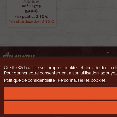
Acadiane
Ref :003715
2,50 €
2,12 €
Prix public :
2,12 €
Renov 2cv
Prix club
:

Au menu
Ce site Web utilise ses propres cookies et ceux de tiers à de

Pour infos
Pour donner votre consentement à son utilisation, appuyez
Politique de confidentialité
Personnaliser les cookies

Mais encore ...
Développement Code Optimisé, Pole Position et Qualité de Service par Processx
www.processx.fr -
création site internet orléans
-
Site
agréé
QualiNet ©
- N°SIRET 7916 3535
2000 10