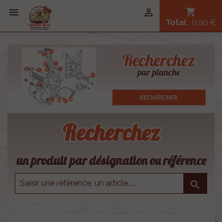


shopping_cart
Total
: 0,00 €
Recherchez
un produit par désignation ou référence
