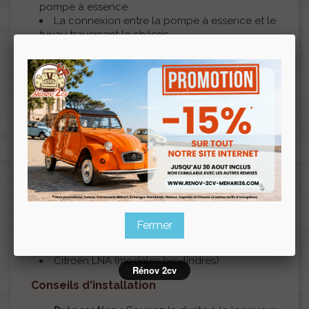
pompe à essence
La connexion entre la pompe à essence et le
tuyau traversant le châssis
Tout autre raccordement dans le circuit
d'alimentation en carburant
Le remplacement des sections
endommagées ou vieillissantes
La rénovation complète du circuit d'essence
Compatibilité véhicules
Cette durite est compatible avec les modèles
suivants :
Citroën 2CV (tous modèles)
Citroën Méhari
Citroën Dyane
Fermer
Citroën Acadiane
Citroën Visa (modèles bicylindres)
Citroën LNA (modèles bicylindres)
Rénov 2cv
Conseils d'installation