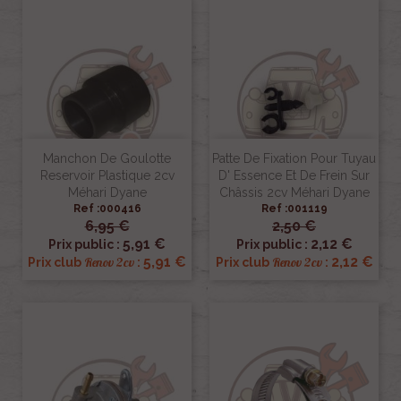
Manchon De Goulotte
Patte De Fixation Pour Tuyau
Reservoir Plastique 2cv
D' Essence Et De Frein Sur
Méhari Dyane
Châssis 2cv Méhari Dyane
Ref :000416
Ref :001119
6,95 €
2,50 €
5,91 €
2,12 €
Prix public :
Prix public :
5,91 €
2,12 €
Renov 2cv
Renov 2cv
Prix club
:
Prix club
: