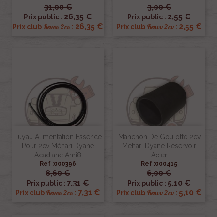
31,00 €
3,00 €
26,35 €
2,55 €
Prix public :
Prix public :
26,35 €
2,55 €
Renov 2cv
Renov 2cv
Prix club
:
Prix club
:
Tuyau Alimentation Essence
Manchon De Goulotte 2cv
Pour 2cv Méhari Dyane
Méhari Dyane Réservoir
Acadiane Ami8
Acier
Ref :000396
Ref :000415
8,60 €
6,00 €
7,31 €
5,10 €
Prix public :
Prix public :
7,31 €
5,10 €
Renov 2cv
Renov 2cv
Prix club
:
Prix club
: