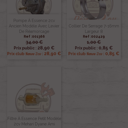
Pompe À Essence 2cv
Ancien Modèle Avec Levier
Collier De Serrage 7-16mm
De Réamorcage
Largeur 8
Ref :001366
Ref :002429
34,00 €
1,00 €
28,90 €
0,85 €
Prix public :
Prix public :
28,90 €
0,85 €
Renov 2cv
Renov 2cv
Prix club
:
Prix club
:
Filtre À Essence Petit Modèle
2cv Mehari Dyane Ami