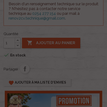
Besoin d'un renseignement technique sur le produit
? N'hésitez pas à contacter notre service
technique au
0254 277 154
ou par mail à
renov2cv.technique@gmail.com
.
Quantité

AJOUTER AU PANIER

En stock
Partager
favorite
AJOUTER À MA LISTE D'ENVIES