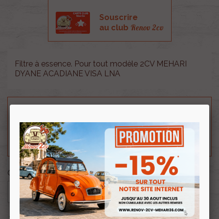
Souscrire
Renov 2cv
au club
Filtre à essence. Pour tout modèle 2CV MEHARI
DYANE ACADIANE VISA LNA
Besoin d'un renseignement technique sur le produit
? N'hésitez pas à contacter notre service
technique au
0254 277 154
ou par mail à
renov2cv.technique@gmail.com
.
Quantité

AJOUTER AU PANIER

En stock