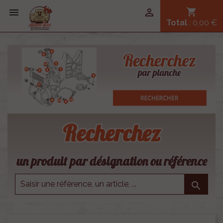


shopping_cart
Total
: 0,00 €
Recherchez
un produit par désignation ou référence
