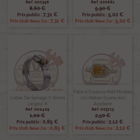
Ref :000396
Ref :000681
8,60 €
5,90 €
7,31 €
5,02 €
Prix public :
Prix public :
7,31 €
5,02 €
Renov 2cv
Renov 2cv
Prix club
:
Prix club
:
Filtre À Essence Petit Modèle
Collier De Serrage 7-16mm
2cv Mehari Dyane Ami
Largeur 8
Acadiane
Ref :002429
Ref :003715
1,00 €
2,50 €
0,85 €
2,12 €
Prix public :
Prix public :
0,85 €
2,12 €
Renov 2cv
Renov 2cv
Prix club
:
Prix club
: