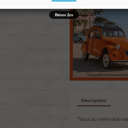
Rénov 2cv
Description
Tissus au mètre skai ma