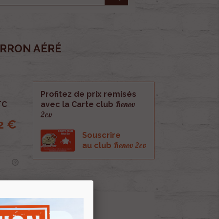
ARRON AÉRÉ
Profitez de prix remisés
Renov
TC
avec la Carte club
2cv
2 €
Souscrire
Renov 2cv
au club
é