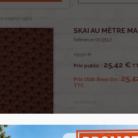
re marron aéré
SKAI AU MÈTRE M
003512
Référence
29,90 €
25,42 €
Prix public :
T
25,4
Renov 2cv
Prix club
:
TTC
OU PAYER EN
Skai au mètre marron aér