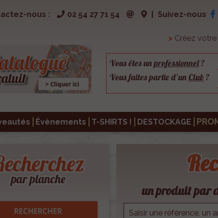
actez-nous :
02 54 27 71 54
|
Suivez-nous
>
Créez votr
Vous êtes un
professionnel
?
Vous faites partie d’un
Club
?
PRO
veautés
Évènements
T-SHIRTS !
DESTOCKAGE
Rec
un produit par d