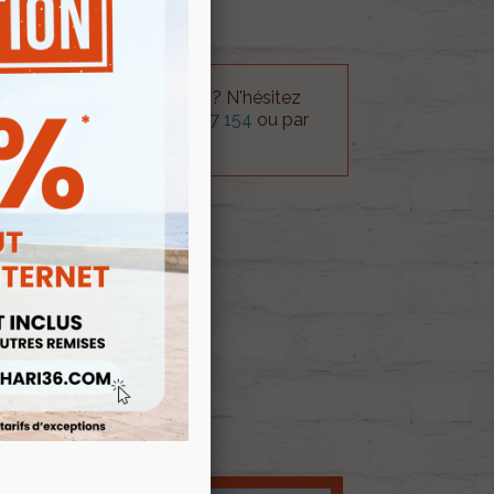
 technique sur le produit ? N'hésitez
rvice technique au
0254 277 154
ou par
ue@gmail.com
.
 AU PANIER
E D'ENVIES