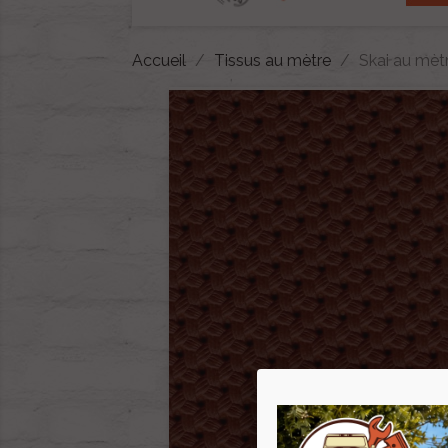
Accueil
Tissus au mètre
Skai au mèt