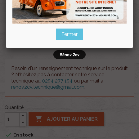
Souscrire
Renov 2cv
au club
Skai au mètre noir lisse.
Fermer
Largeur rouleau: 141cm.
Rénov 2cv
Besoin d'un renseignement technique sur le produit
? N'hésitez pas à contacter notre service
technique au
0254 277 154
ou par mail à
renov2cv.technique@gmail.com
.
Quantité

AJOUTER AU PANIER

En stock