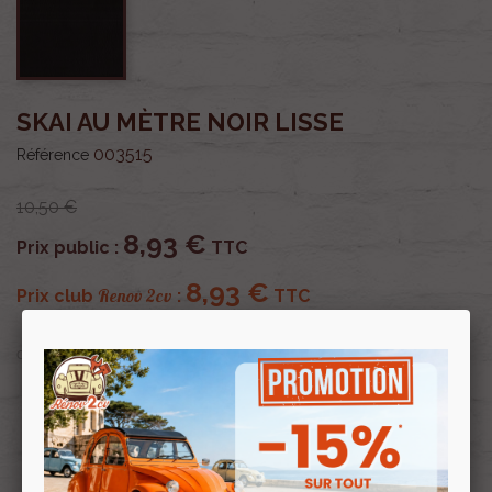
SKAI AU MÈTRE NOIR LISSE
003515
Référence
10,50 €
8,93 €
Prix public :
TTC
8,93 €
Renov 2cv
Prix club
:
TTC
OU PAYER EN
Profitez de prix remisés
Renov 2cv
avec la Carte club