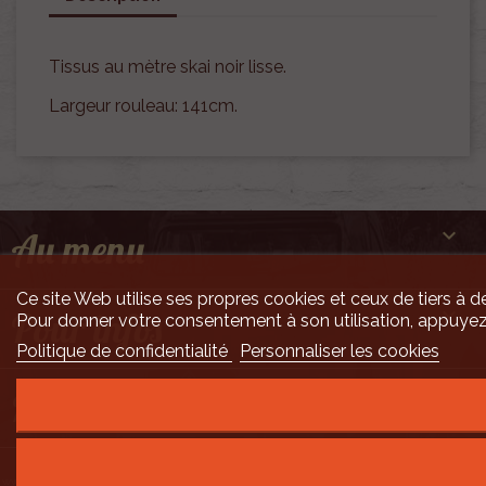
Tissus au mètre skai noir lisse.
Largeur rouleau: 141cm.

Au menu
Ce site Web utilise ses propres cookies et ceux de tiers à de

Pour infos
Pour donner votre consentement à son utilisation, appuyez
Politique de confidentialité
Personnaliser les cookies

Mais encore ...
Développement Code Optimisé, Pole Position et Qualité de Service par Processx
www.processx.fr -
création site internet orléans
-
Site
agréé
QualiNet ©
- N°SIRET 7916 3535