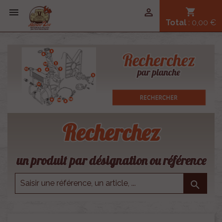


shopping_cart
Total
: 0,00 €
Recherchez
un produit par désignation ou référence
