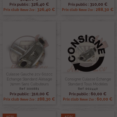
326,40 €
310,00 €
Prix public :
Prix public :
326,40 €
288,30 €
Renov 2cv
Renov 2cv
Prix club
:
Prix club
:
Culasse Gauche 2cv 602cc
Echange Standard Alésage
Consigne Culasse Échange
74mm Sans Culbuteurs
Standard Tous Modèles
Ref :000881
Ref :002440
310,00 €
60,00 €
Prix public :
Prix public :
288,30 €
60,00 €
Renov 2cv
Renov 2cv
Prix club
:
Prix club
: