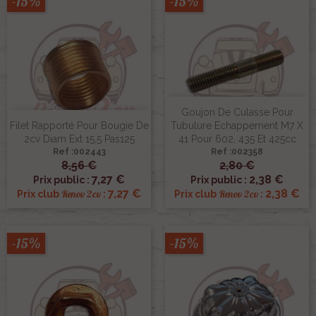
-15%
-15%
Goujon De Culasse Pour
Filet Rapporté Pour Bougie De
Tubulure Echappement M7 X
2cv Diam Ext 15,5 Pas125
41 Pour 602, 435 Et 425cc
Ref :002443
Ref :002358
8,56 €
2,80 €
7,27 €
2,38 €
Prix public :
Prix public :
7,27 €
2,38 €
Renov 2cv
Renov 2cv
Prix club
:
Prix club
:
-15%
-15%