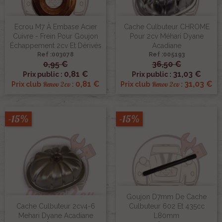
Ecrou M7 À Embase Acier
Cache Culbuteur CHROME
Cuivre - Frein Pour Goujon
Pour 2cv Méhari Dyane
Échappement 2cv Et Dérivés
Acadiane
Ref :003078
Ref :005193
0,95 €
36,50 €
0,81 €
31,03 €
Prix public :
Prix public :
0,81 €
31,03 €
Renov 2cv
Renov 2cv
Prix club
:
Prix club
:
-15%
-15%
Goujon D7mm De Cache
Cache Culbuteur 2cv4-6
Culbuteur 602 Et 435cc
Mehari Dyane Acadiane
L80mm