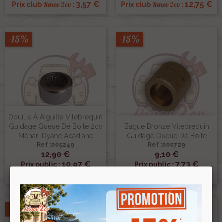
3,57 €
12,75 €
Renov 2cv
Renov 2cv
Prix club
:
Prix club
:
-15%
-15%
Douille À Aiguille Vilebrequin
Guidage Queue De Boite 2cv
Bague Bronze Vilebrequin
Méhari Dyane Acadiane
Guidage Queue De Boite
Ref :005249
Ref :000729
12,90 €
9,10 €
10,97 €
7,73 €
Prix public :
Prix public :
10,97 €
7,73 €
Renov 2cv
Renov 2cv
Prix club
:
Prix club
:
-15%