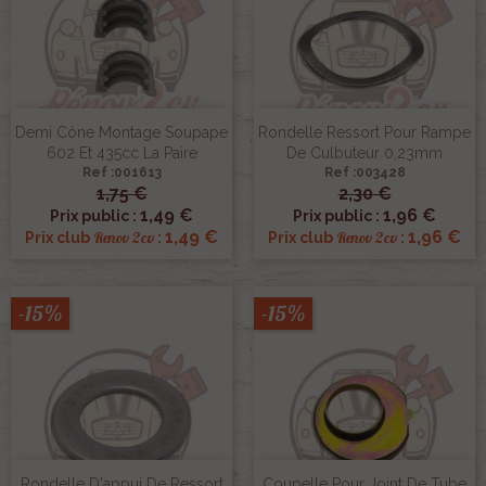
Demi Cône Montage Soupape
Rondelle Ressort Pour Rampe
602 Et 435cc La Paire
De Culbuteur 0,23mm
Ref :001613
Ref :003428
1,75 €
2,30 €
1,49 €
1,96 €
Prix public :
Prix public :
1,49 €
1,96 €
Renov 2cv
Renov 2cv
Prix club
:
Prix club
:
-15%
-15%
Rondelle D'appui De Ressort
Coupelle Pour Joint De Tube