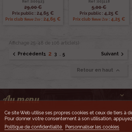
Ref :000923
Ref :003118
29,00 €
5,00 €
24,65 €
4,25 €
Prix public :
Prix public :
24,65 €
4,25 €
Renov 2cv
Renov 2cv
Prix club
:
Prix club
:
Affichage 25-48 de 106 article(s)
2


Précédent
Suivant
1
3
…
5

Retour en haut

Au menu
Ce site Web utilise ses propres cookies et ceux de tiers à de

Pour infos
Pour donner votre consentement à son utilisation, appuyez
Politique de confidentialité
Personnaliser les cookies