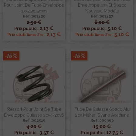
Pour Joint De Tube Enveloppe
Enveloppe 435 Et 602cc
17x25x1,5mm
Nouveau Modèle
Ref :003426
Ref :003427
2,50 €
6,00 €
2,13 €
5,10 €
Prix public :
Prix public :
2,13 €
5,10 €
Renov 2cv
Renov 2cv
Prix club
:
Prix club
:
-15%
-15%
Ressort Pour Joint De Tube
Tube De Culasse 602cc Alu
Enveloppe Culasse 2cv4-2cv6
2cv Mehari Dyane Acadiane
Ref :002516
Ref :000966
4,20 €
15,00 €
3,57 €
12,75 €
Prix public :
Prix public :