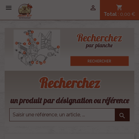


shopping_cart
Total
: 0,00 €
Recherchez
un produit par désignation ou référence
