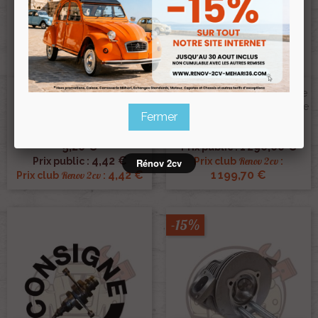
Goupille De Détrompage
Vilebrequin 2cv Méhari Dyane
Volant Moteur Dans
Acadiane 602cc M28 Echange
Fermer
Vilebrequin 8x18mm
Standard
Ref :003425
Ref :000662
5,20 €
1 290,00 €
Prix public :
4,42 €
Renov 2cv
Prix public :
Prix club
:
Rénov 2cv
4,42 €
1 199,70 €
Renov 2cv
Prix club
:
-15%