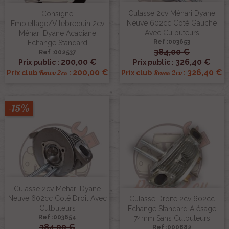
Culasse 2cv Méhari Dyane
Consigne
Neuve 602cc Coté Gauche
Embiellage/vilebrequin 2cv
Avec Culbuteurs
Méhari Dyane Acadiane
Ref :003653
Echange Standard
384,00 €
Ref :002537
200,00 €
326,40 €
Prix public :
Prix public :
200,00 €
326,40 €
Renov 2cv
Renov 2cv
Prix club
:
Prix club
:
-15%
Culasse 2cv Méhari Dyane
Neuve 602cc Coté Droit Avec
Culasse Droite 2cv 602cc
Culbuteurs
Echange Standard Alésage
Ref :003654
74mm Sans Culbuteurs
384,00 €
Ref :000882